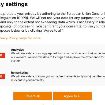
y settings
na vidarebefordra dina förfrågningar till rätt kontaktperson.
te protects your privacy by adhering to the European Union General
 Regulation (GDPR). We will not use your data for any purpose that y
and only to the extent not exceeding data which is necessary in relat
Plats
*
urpose(s) of processing. You can grant your consent(s) to use your da
rposes below or by clicking "Agree to all".
rivacy Policy page for more
Analytics
We will store data in an aggregated form about visitors and their experi
our website. We use this data to fix bugs and improve the experience for 
visitors.
Remarketing
We will store data to show you our advertisements (only ours) on other 
relevant to your interests.
) är obligatoriska.
Reject all
Agree to all
tion on products, services and services requested by me until revoked. For