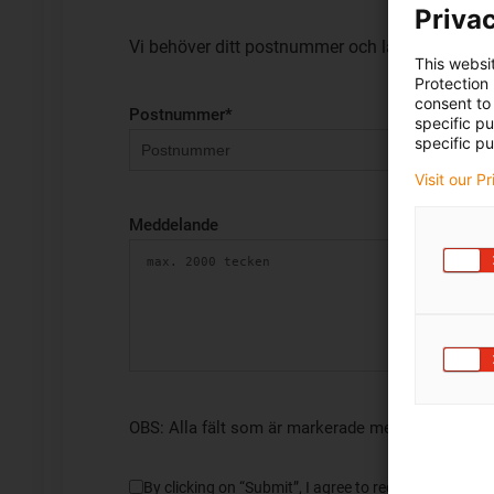
Privac
Vi behöver ditt postnummer och land för att kun
This websi
Protection
consent to 
Postnummer
*
specific p
specific pu
Visit our P
Meddelande
OBS: Alla fält som är markerade med asterisker (*
By clicking on “Submit”, I agree to receive informa