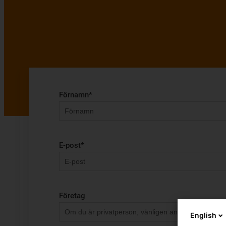
Förnamn
*
E-post
*
Företag
English