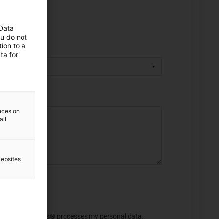
 Data
ou do not
ion to a
ta for
ences on
all
websites
 this purpose, igus® processes my personal data.