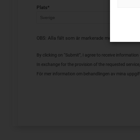
Plats
*
OBS: Alla fält som är markerade med asterisker (*
By clicking on “Submit”, I agree to receive informatio
In exchange for the provision of the requested servic
För mer information om behandlingen av mina uppgif