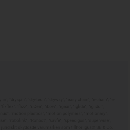
n", "dryspin", "dry-tech", "dryway", "easy chain", "e-chain", "e-
ex", "flizz", "i.Cee", "ibow", "igear", "iglide", "iglidur",
"manus", "motion plastics", "motion polymers", "motionary",
se", "robolink", "Rohbot", "savfe", "speedigus", "superwise",
s" är juridiskt skyddade varumärken som tillhör igus® SE & Co.