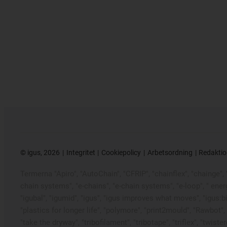
©
igus, 2026
Integritet
Cookiepolicy
Arbetsordning
Redaktio
Termerna "Apiro", "AutoChain", "CFRIP", "chainflex", "chainge", "k
chain systems", "e-chains", "e-chain systems", "e-loop", " energy c
"igubal", "igumid", "igus", "igus improves what moves", "igus:b
"plastics for longer life", "polymore", "print2mould", "Rawbot",
"take the dryway", "tribofilament", "tribotape", "triflex", "twi