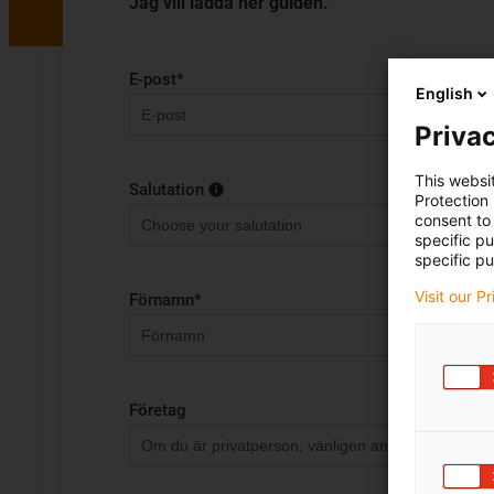
Jag vill ladda ner guiden.
E-post
*
English
Privac
This websi
Salutation
Protection
consent to 
specific p
specific pu
Visit our P
Förnamn
*
Företag