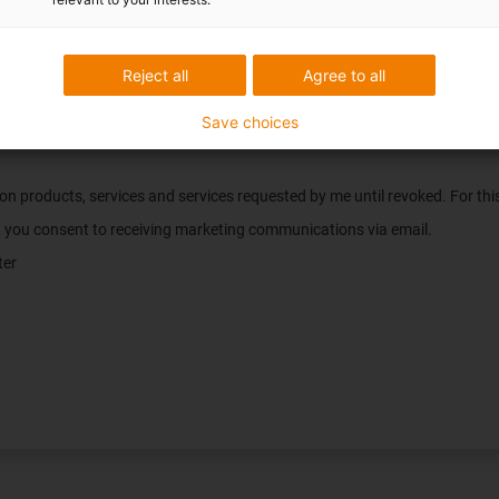
Reject all
Agree to all
Save choices
) är obligatoriska.
n on products, services and services requested by me until revoked. For t
e, you consent to receiving marketing communications via email.
ter