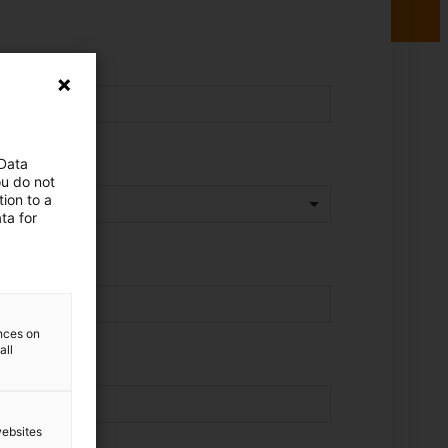
 Data
ou do not
ion to a
ta for
ences on
all
websites