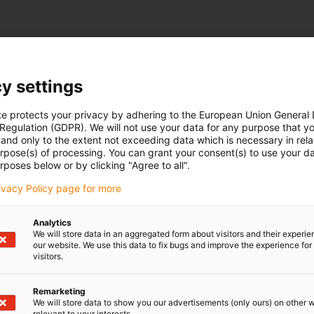
y settings
te protects your privacy by adhering to the European Union General
 Regulation (GDPR). We will not use your data for any purpose that y
and only to the extent not exceeding data which is necessary in relat
urpose(s) of processing. You can grant your consent(s) to use your da
rposes below or by clicking "Agree to all".
rivacy Policy page for more
Efternamn
*
Analytics
We will store data in an aggregated form about visitors and their experi
our website. We use this data to fix bugs and improve the experience for 
visitors.
Remarketing
We will store data to show you our advertisements (only ours) on other 
relevant to your interests.