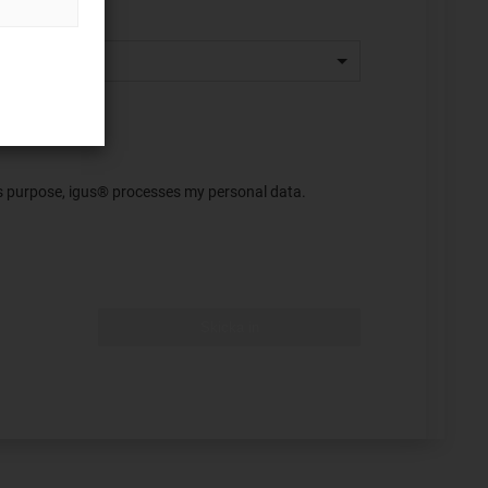
his purpose, igus® processes my personal data.
Skicka in