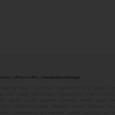
nsruta
Allmänna villkor
Dataskyddsinställningar
edjor för kranar", "ConProtect", "cradle-chain", "CTD", "drygear", "dryli
hain", "energy chain systems", "enjoyneering", "e-skin", "e-spool", "fixfl
ike", "igusGO", "igutex", "iguverse", "iguversum", "kineKIT, "kopla", 
 "RBTX", "RCYL", "readycable", "readychain", "ReBeL", "ReCyycle", "regu
sterchain", "when it moves, igus improves", "xirodur , "xiros" och "ye