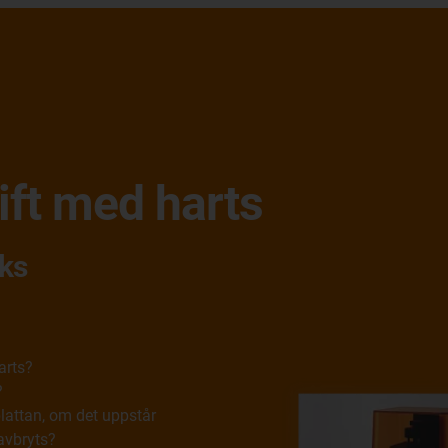
ift med harts
cks
arts?
?
lattan, om det uppstår
 avbryts?