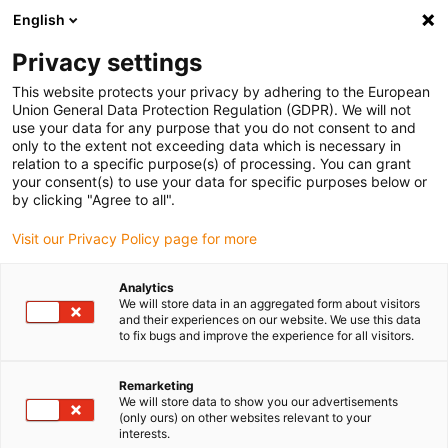
English
(0)
Privacy settings
igus-icon-arrow-right
igus-icon-arrow-right
igus-icon-arrow-right
Home
dryspin lead screw technology
Lead screw nuts
This website protects your privacy by adhering to the European
Union General Data Protection Regulation (GDPR). We will not
use your data for any purpose that you do not consent to and
only to the extent not exceeding data which is necessary in
Gängad mutter
relation to a specific purpose(s) of processing. You can grant
your consent(s) to use your data for specific purposes below or
by clicking "Agree to all".
Visit our Privacy Policy page for more
Det har aldrig varit så enkelt att köpa gängade muttrar: Vårt
dryspin-sortiment av gängade muttrar erbjuder ett brett urval av
Analytics
högkvalitativa spindelmuttrar i plast. De gängade muttrarna från
We will store data in an aggregated form about visitors
igus kan köpas i en mängd olika utföranden, t.ex.
cylindriska
and their experiences on our website. We use this data
to fix bugs and improve the experience for all visitors.
spindelmuttrar
,
flänsade
gängade muttrar, gängade muttrar
med
reducerat glapp
samt
specialutföranden
och
ACME-gängor
. Tack
vare de olika materialen garanterar spindelmuttrarna 100 % frihet
Remarketing
We will store data to show you our advertisements
från smörjning och korrosion, hög effektivitet vid alla hastigheter,
(only ours) on other websites relevant to your
FDA-överensstämmelse, höga hastigheter vid låga belastningar
interests.
och tyst, vibrationstålig gång. Du kan köpa den gängade muttern i