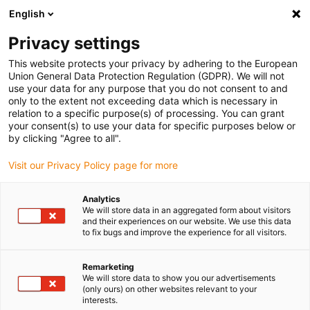
English
Vänligen välj din leveransplats
Privacy settings
Valet av land/region-sida kan påverka olika faktorer som pris
This website protects your privacy by adhering to the European
Union General Data Protection Regulation (GDPR). We will not
Visa alla platser
use your data for any purpose that you do not consent to and
only to the extent not exceeding data which is necessary in
relation to a specific purpose(s) of processing. You can grant
Gå till www.igus.com
your consent(s) to use your data for specific purposes below or
by clicking "Agree to all".
Visit our Privacy Policy page for more
(0)
Analytics
We will store data in an aggregated form about visitors
Hemsidan igus Sverige
Service
Leveranstider
and their experiences on our website. We use this data
to fix bugs and improve the experience for all visitors.
Snabb och pålitlig
Remarketing
We will store data to show you our advertisements
(only ours) on other websites relevant to your
leverans
interests.