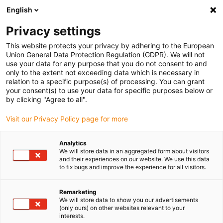
English
Vänligen välj din leveransort
Privacy settings
Valet av landssida kan påverka olika faktorer som t.ex.
pris, möjliga leveranssätt och produkttillgänglighet.
This website protects your privacy by adhering to the European
Union General Data Protection Regulation (GDPR). We will not
Gå till
Se alla leveransorter
use your data for any purpose that you do not consent to and
www.igus.com
only to the extent not exceeding data which is necessary in
relation to a specific purpose(s) of processing. You can grant
your consent(s) to use your data for specific purposes below or
search
(
0
)
by clicking "Agree to all".
Visit our Privacy Policy page for more
search
Hem
Drivteknik
Linjärmoduler med spindeldrift
Linjärmoduler
Analytics
We will store data in an aggregated form about visitors
and their experiences on our website. We use this data
to fix bugs and improve the experience for all visitors.
med
Remarketing
We will store data to show you our advertisements
(only ours) on other websites relevant to your
interests.