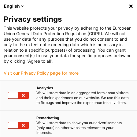
English
Vänligen välj din leveransplats
Privacy settings
Valet av land/region-sida kan påverka olika faktorer som pris
This website protects your privacy by adhering to the European
Union General Data Protection Regulation (GDPR). We will not
Visa alla platser
use your data for any purpose that you do not consent to and
only to the extent not exceeding data which is necessary in
Gå till www.igus.com
relation to a specific purpose(s) of processing. You can grant
your consent(s) to use your data for specific purposes below or
by clicking "Agree to all".
(0)
Visit our Privacy Policy page for more
Hemsidan igus Sverige
Drivteknik
Linjäraxlar med kuggstång
Analytics
We will store data in an aggregated form about visitors
and their experiences on our website. We use this data
to fix bugs and improve the experience for all visitors.
Lätta utskjutande axlar
Remarketing
We will store data to show you our advertisements
Drylins
utskjutande axlar
lämpar sig för många
(only ours) on other websites relevant to your
positionerings- och justeringsuppgifter och
interests.