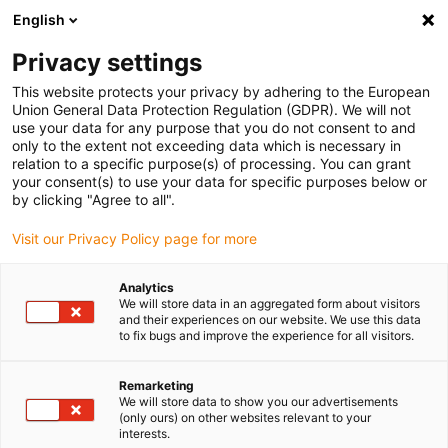
English
(0)
Privacy settings
igus-icon-arrow-right
igus-icon-arrow-right
igus-icon-arrow-right
igus-icon-arrow-r
Home
Cables for energy chains
Harnessed cables
Drive
This website protects your privacy by adhering to the European
igus-icon-arrow-right
cables in accordance with manufacturers' standards
suitable for Beckhoff
Union General Data Protection Regulation (GDPR). We will not
use your data for any purpose that you do not consent to and
only to the extent not exceeding data which is necessary in
relation to a specific purpose(s) of processing. You can grant
Förmonterade kablar lämpliga
your consent(s) to use your data for specific purposes below or
by clicking "Agree to all".
Visit our Privacy Policy page for more
för Beckhoff
Analytics
We will store data in an aggregated form about visitors
and their experiences on our website. We use this data
to fix bugs and improve the experience for all visitors.
Förmonterade® kablar som är lämpliga för Beckhoff har
utvecklats speciellt för användning i energiförsörjningskedjor i
rörliga applikationer. För att uppfylla de höga kvalitetskraven trots
Remarketing
We will store data to show you our advertisements
den tunga användningen testar igus® alla® kablar för motstånd
(only ours) on other websites relevant to your
och funktion som en del av en noggrann kvalitetskontrollprocess i
interests.