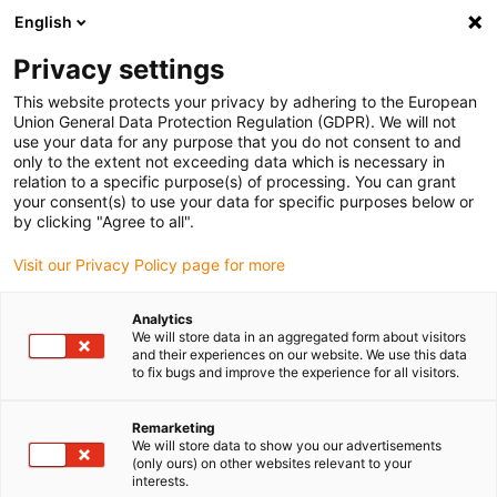
English
Vänligen välj din leveransplats
Privacy settings
Valet av land/region-sida kan påverka olika faktorer som pris
This website protects your privacy by adhering to the European
Union General Data Protection Regulation (GDPR). We will not
Visa alla platser
use your data for any purpose that you do not consent to and
only to the extent not exceeding data which is necessary in
Gå till www.igus.com
relation to a specific purpose(s) of processing. You can grant
your consent(s) to use your data for specific purposes below or
by clicking "Agree to all".
(0)
Visit our Privacy Policy page for more
Hemsidan igus Sverige
Branscher
Intralogistik
Analytics
We will store data in an aggregated form about visitors
and their experiences on our website. We use this data
to fix bugs and improve the experience for all visitors.
Energikedjor, kablar,
Remarketing
förvaringsprodukter,
We will store data to show you our advertisements
(only ours) on other websites relevant to your
sensorer och AMR för
interests.