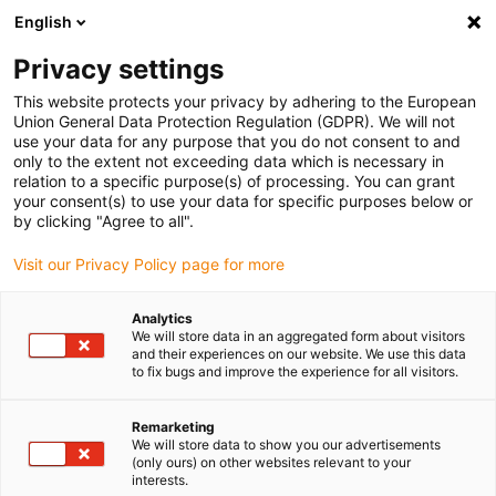
English
(0)
Privacy settings
igus-icon-arrow-right
igus-icon-arrow-right
igus-icon-arrow-right
igus-icon-arrow-r
Home
Cables for energy chains
Harnessed cables
Drive
This website protects your privacy by adhering to the European
igus-icon-arrow-right
cables in accordance with manufacturers' standards
suitable for Mitsubishi
Union General Data Protection Regulation (GDPR). We will not
use your data for any purpose that you do not consent to and
only to the extent not exceeding data which is necessary in
relation to a specific purpose(s) of processing. You can grant
Färdigmonterade kablar
your consent(s) to use your data for specific purposes below or
by clicking "Agree to all".
Visit our Privacy Policy page for more
lämpliga för Mitsubishi
Analytics
We will store data in an aggregated form about visitors
and their experiences on our website. We use this data
to fix bugs and improve the experience for all visitors.
Mitsubishi readycable® drivkablar, utvecklade för dynamisk
användning i energikedjan och testade för särskilt lång livslängd.
Den särskilt höga kvaliteten uppnås genom att alla chainflex®
Remarketing
We will store data to show you our advertisements
kablar testas i igus® laboratorium i miljontals cykler och
(only ours) on other websites relevant to your
kontrolleras individuellt. På igus® hittar du ett brett utbud av
interests.