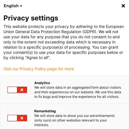
English
Vänligen välj din leveransplats
Privacy settings
Valet av land/region-sida kan påverka olika faktorer som pris
This website protects your privacy by adhering to the European
Union General Data Protection Regulation (GDPR). We will not
Visa alla platser
use your data for any purpose that you do not consent to and
only to the extent not exceeding data which is necessary in
relation to a specific purpose(s) of processing. You can grant
Gå till www.igus.com
your consent(s) to use your data for specific purposes below or
by clicking "Agree to all".
Visit our Privacy Policy page for more
(0)
Analytics
We will store data in an aggregated form about visitors
Hemsidan igus Sverige
Plasthalvfabrikat
News
and their experiences on our website. We use this data
to fix bugs and improve the experience for all visitors.
Nyheter halvfabrikat 2026
Remarketing
We will store data to show you our advertisements
(only ours) on other websites relevant to your
interests.