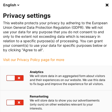
English
(0)
Privacy settings
igus-icon-arrow-right
igus-icon-arrow-right
igus-icon-arrow-right
igus-icon-arrow-right
Home
Drive technology
Electric motors
Power supplies
This website protects your privacy by adhering to the European
Union General Data Protection Regulation (GDPR). We will not
use your data for any purpose that you do not consent to and
only to the extent not exceeding data which is necessary in
Nätdelar
relation to a specific purpose(s) of processing. You can grant
your consent(s) to use your data for specific purposes below or
by clicking "Agree to all".
Visit our Privacy Policy page for more
Använd drylin E strömförsörjningsenheter för din automation.
Nätaggregaten är lämpliga för alla igus
motorstyrningar
och
Analytics
levererar lämpliga utgångsströmmar för att driva hela
We will store data in an aggregated form about visitors
motorserien
från igus. Utgångsspänningen på 24V används
and their experiences on our website. We use this data
to fix bugs and improve the experience for all visitors.
normalt för att försörja steg- och DC-motorer, alternativt även
EC/BLDC-motorer. Dessutom är hela automationsmaskinen,
inklusive huvudkontrollsystemet, såsom PLC (programmerbar
Remarketing
We will store data to show you our advertisements
logisk styrenhet) eller IPC (industriell PC) kan försörjas av
(only ours) on other websites relevant to your
strömförsörjningsenheten. 48V nätaggregat rekommenderas för
interests.
högre hastigheter med steg- eller EC/BLDC-motorer.