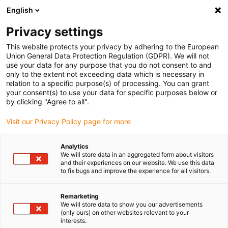
English
(0)
Privacy settings
igus-icon-arrow-right
igus-icon-arrow-right
igus-icon-arrow-right
Home
Ball bearings
Axial ball bearings
This website protects your privacy by adhering to the European
Union General Data Protection Regulation (GDPR). We will not
use your data for any purpose that you do not consent to and
only to the extent not exceeding data which is necessary in
Köp av axialkullager: lätta,
relation to a specific purpose(s) of processing. You can grant
your consent(s) to use your data for specific purposes below or
by clicking "Agree to all".
hållbara och underhållsfria
Visit our Privacy Policy page for more
Analytics
We will store data in an aggregated form about visitors
and their experiences on our website. We use this data
Våra axiella kullager öppnar upp helt nya möjligheter för
to fix bugs and improve the experience for all visitors.
ingenjörer och konstruktörer. Till skillnad från klassiska
metallager är xiros axialkullager tillverkade av moderna
Remarketing
högpresterande plaster. De
kräver ingen smörjning
eller
We will store data to show you our advertisements
komplicerat
underhåll
eftersom de har utvecklats speciellt för
(only ours) on other websites relevant to your
användning i mångsidiga och krävande miljöer. De innovativa
interests.