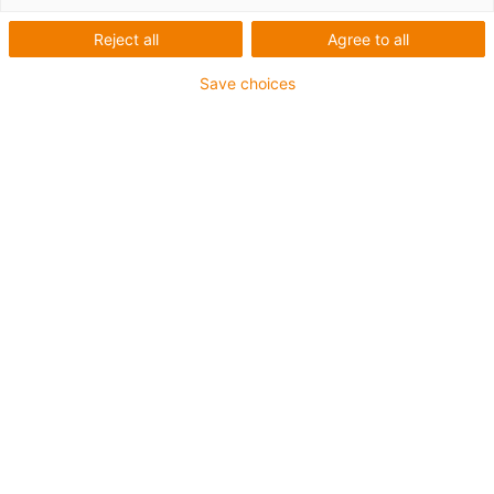
produkt nu
Reject all
Agree to all
Med våra onlineverktyg för drivteknik kan du hitta rätt
Save choices
produkt snabbt och enkelt. Konfiguratorn för drivteknik
hjälper dig att hitta rätt drivtekniksystem för dig. Du har
också möjlighet att fråga efter eller beställa
motorer
och
andra tillbehör som t.ex.
motorstyrningar
.
Drivteknik konfigurator
Ett drivsystem på bara några steg