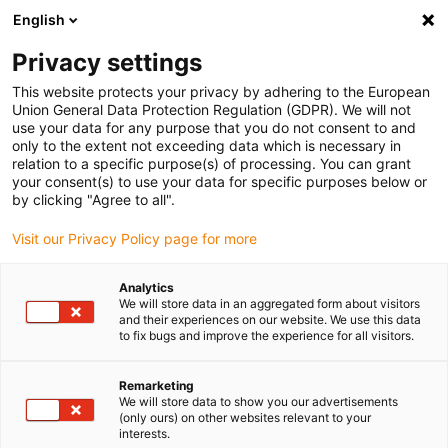
English
Vänligen välj din leveransplats
Privacy settings
Valet av land/region-sida kan påverka olika faktorer som pris
This website protects your privacy by adhering to the European
Union General Data Protection Regulation (GDPR). We will not
Visa alla platser
use your data for any purpose that you do not consent to and
only to the extent not exceeding data which is necessary in
Gå till www.igus.com
relation to a specific purpose(s) of processing. You can grant
your consent(s) to use your data for specific purposes below or
by clicking "Agree to all".
(0)
Visit our Privacy Policy page for more
Hemsidan igus Sverige
Drivteknik
Onlinekonfigurator
Analytics
We will store data in an aggregated form about visitors
and their experiences on our website. We use this data
to fix bugs and improve the experience for all visitors.
Drivteknik Onlineverktyg
Remarketing
We will store data to show you our advertisements
Konfigurera din önskade
(only ours) on other websites relevant to your
interests.