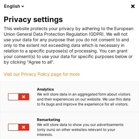
English
Vänligen välj din leveransplats
Privacy settings
Valet av land/region-sida kan påverka olika faktorer som pris
This website protects your privacy by adhering to the European
Union General Data Protection Regulation (GDPR). We will not
Visa alla platser
use your data for any purpose that you do not consent to and
only to the extent not exceeding data which is necessary in
relation to a specific purpose(s) of processing. You can grant
Gå till www.igus.com
your consent(s) to use your data for specific purposes below or
by clicking "Agree to all".
Visit our Privacy Policy page for more
(0)
Analytics
We will store data in an aggregated form about visitors
Hemsidan igus Sverige
Automatisering
News
and their experiences on our website. We use this data
to fix bugs and improve the experience for all visitors.
News 2026 - low-cost-
Remarketing
We will store data to show you our advertisements
(only ours) on other websites relevant to your
automation
interests.