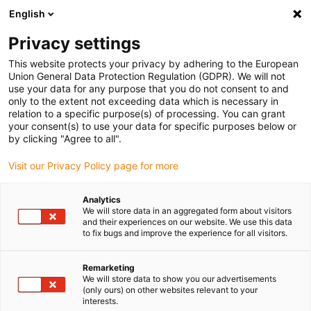
English
Vänligen välj din leveransort
Privacy settings
Valet av landssida kan påverka olika faktorer som t.ex.
pris, möjliga leveranssätt och produkttillgänglighet.
This website protects your privacy by adhering to the European
Union General Data Protection Regulation (GDPR). We will not
Gå till www.igus.eu
Se alla leveransorter
use your data for any purpose that you do not consent to and
only to the extent not exceeding data which is necessary in
relation to a specific purpose(s) of processing. You can grant
search
your consent(s) to use your data for specific purposes below or
(
0
)
by clicking "Agree to all".
search
Visit our Privacy Policy page for more
Hem
Drivteknik
Linjärmoduler med kuggremsdrift
Analytics
Linjärmoduler
We will store data in an aggregated form about visitors
and their experiences on our website. We use this data
to fix bugs and improve the experience for all visitors.
med
Remarketing
We will store data to show you our advertisements
(only ours) on other websites relevant to your
interests.