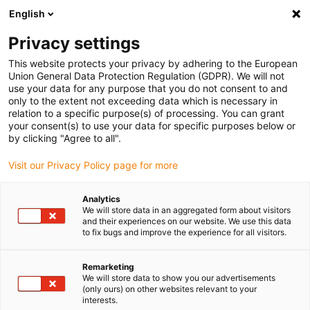
English
Vänligen välj din leveransort
Privacy settings
Valet av landssida kan påverka olika faktorer som t.ex.
pris, möjliga leveranssätt och produkttillgänglighet.
This website protects your privacy by adhering to the European
Union General Data Protection Regulation (GDPR). We will not
Gå till
Se alla leveransorter
use your data for any purpose that you do not consent to and
www.igus.com
only to the extent not exceeding data which is necessary in
relation to a specific purpose(s) of processing. You can grant
your consent(s) to use your data for specific purposes below or
search
(
0
)
by clicking "Agree to all".
Visit our Privacy Policy page for more
search
Hem
...
Linjärmoduler med kuggstångsdrift
Linjärmoduler
Analytics
We will store data in an aggregated form about visitors
and their experiences on our website. We use this data
to fix bugs and improve the experience for all visitors.
med
Remarketing
We will store data to show you our advertisements
(only ours) on other websites relevant to your
interests.