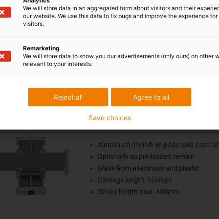
Analytics
(sizes: 1040/1080) Stroke
We will store data in an aggregated form about visitors and their experi
our website. We use this data to fix bugs and improve the experience for 
Made from aluminium and plastic
visitors.
Carriage length: 104mm
Stroke length max. 400mm
Remarketing
We will store data to show you our advertisements (only ours) on other 
relevant to your interests.
Reject all
Agree to all
Save choices
in® SLW-XY-16120 XY table
Aluminium drylin® W guide rails, hard-a
Optionally as pre-loaded version
Made from aluminium and plastic
Carriage length: 166mm
Stroke length max. 400mm