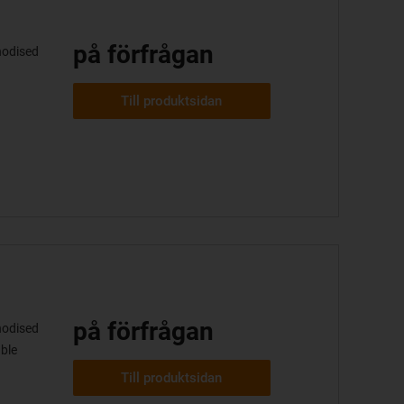
på förfrågan
nodised
Till produktsidan
på förfrågan
nodised
ble
Till produktsidan