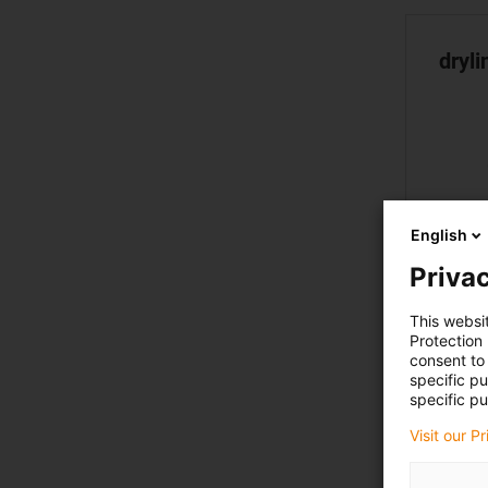
dryl
English
Privac
This websi
Protection
consent to 
specific p
dryl
specific pu
Visit our P