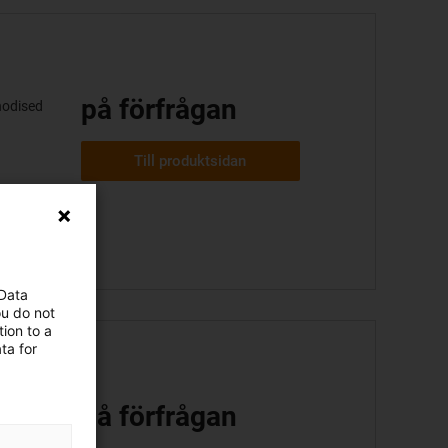
på förfrågan
nodised
Till produktsidan
 Data
ou do not
ion to a
ta for
på förfrågan
nodised
ble