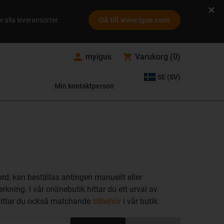
Gå till www.igus.com
e alla leveransorter
myigus
Varukorg
(
0
)
SE (SV)
Min kontaktperson
rd, kan beställas antingen manuellt eller
kning. I vår onlinebutik hittar du ett urval av
 hittar du också matchande
tillbehör
i vår butik.