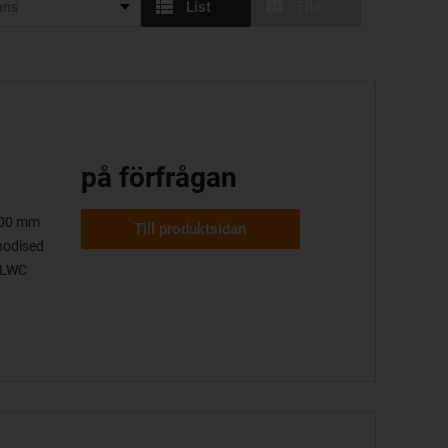
List
Tile
på förfrågan
 100 mm
Till produktsidan
anodised
 SLWC