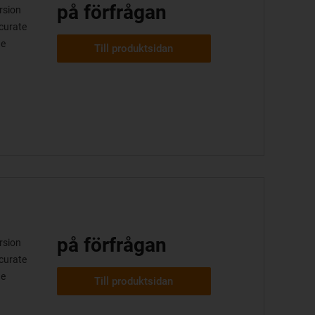
på förfrågan
rsion
ccurate
ge
Till produktsidan
på förfrågan
rsion
ccurate
ge
Till produktsidan