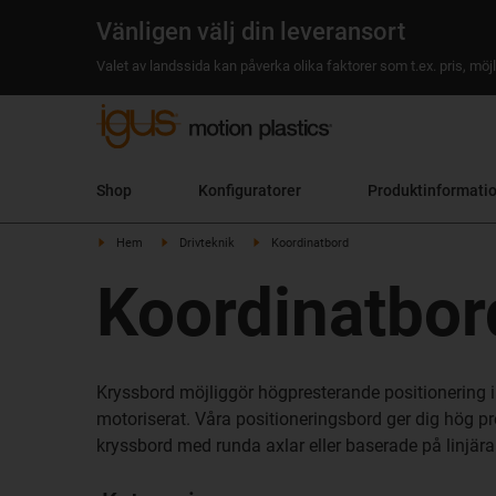
Vänligen välj din leveransort
Valet av landssida kan påverka olika faktorer som t.ex. pris, möjl
Shop
Konfiguratorer
Produktinformati
Hem
Drivteknik
Koordinatbord
Koordinatbor
Kryssbord möjliggör högpresterande positionering i 
motoriserat. Våra positioneringsbord ger dig hög pre
kryssbord med runda axlar eller baserade på linjär