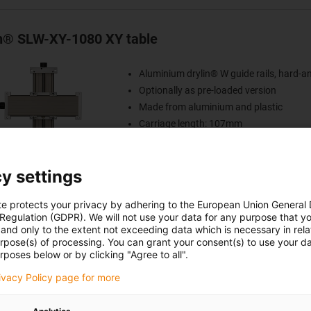
in® SLW-XY-1080 XY table
Aluminium drylin® W guide rails, hard-a
Optionally as pre-loaded version
Made from aluminium and plastic
Carriage length: 107mm
Stroke length max. 300mm
y settings
te protects your privacy by adhering to the European Union General
 Regulation (GDPR). We will not use your data for any purpose that y
and only to the extent not exceeding data which is necessary in relat
urpose(s) of processing. You can grant your consent(s) to use your da
in® SLW-XY-1660 XY table
rposes below or by clicking "Agree to all".
rivacy Policy page for more
Aluminium drylin® W guide rails, hard-a
Pre-load SLWE-XY-PL version also availa