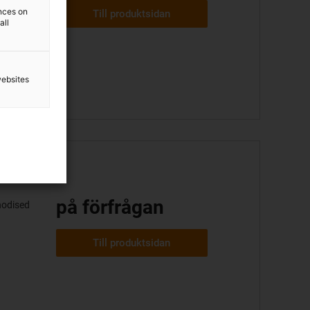
ences on
Till produktsidan
all
websites
på förfrågan
nodised
Till produktsidan