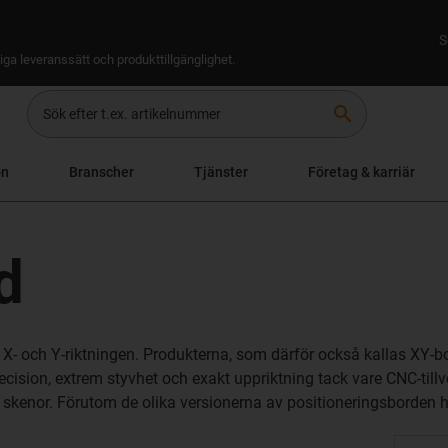
S
iga leveranssätt och produkttillgänglighet.
search
on
Branscher
Tjänster
Företag & karriär
d
X- och Y-riktningen. Produkterna, som därför också kallas XY-bo
cision, extrem styvhet och exakt uppriktning tack vare CNC-tillver
a skenor. Förutom de olika versionerna av positioneringsborden