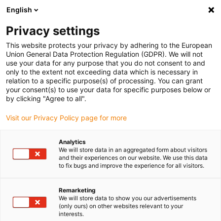
English
(0)
Privacy settings
igus-icon-arrow-right
igus-icon-arrow-right
igus-icon-arrow-right
igus-icon-arrow-r
Home
Cables for energy chains
Harnessed cables
Drive
This website protects your privacy by adhering to the European
igus-icon-arrow-right
cables in accordance with manufacturers' standards
suitable for Motor
Union General Data Protection Regulation (GDPR). We will not
Power Company
use your data for any purpose that you do not consent to and
only to the extent not exceeding data which is necessary in
relation to a specific purpose(s) of processing. You can grant
your consent(s) to use your data for specific purposes below or
Färdigmonterade kablar
by clicking "Agree to all".
Visit our Privacy Policy page for more
lämpliga för Motor Power
Analytics
We will store data in an aggregated form about visitors
and their experiences on our website. We use this data
Company
to fix bugs and improve the experience for all visitors.
Remarketing
We will store data to show you our advertisements
(only ours) on other websites relevant to your
Färdigkabel av hög kvalitet® kablar med särskilt lång livslängd,
interests.