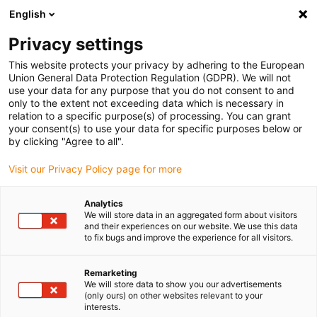
English
(0)
Privacy settings
igus-icon-arrow-right
igus-icon-arrow-right
igus-icon-arrow-right
igus-icon-arrow-r
Home
Cables for energy chains
Harnessed cables
Drive
This website protects your privacy by adhering to the European
igus-icon-arrow-right
cables in accordance with manufacturers' standards
suitable for Danaher
Union General Data Protection Regulation (GDPR). We will not
Motion
use your data for any purpose that you do not consent to and
only to the extent not exceeding data which is necessary in
relation to a specific purpose(s) of processing. You can grant
your consent(s) to use your data for specific purposes below or
Förmonterade kablar lämpliga
by clicking "Agree to all".
Visit our Privacy Policy page for more
för Kollmorgen / Danaher
Analytics
We will store data in an aggregated form about visitors
and their experiences on our website. We use this data
Motion
to fix bugs and improve the experience for all visitors.
Remarketing
We will store data to show you our advertisements
(only ours) on other websites relevant to your
readycable® färdiga drivkablar eller drivkablar lämpliga för
interests.