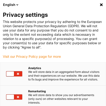
English
(0)
Privacy settings
igus-icon-arrow-right
igus-icon-arrow-right
igus-icon-arrow-right
igus-icon-arrow-r
Home
Cables for energy chains
Harnessed cables
Drive
This website protects your privacy by adhering to the European
igus-icon-arrow-right
cables in accordance with manufacturers' standards
suitable for Heidenhain
Union General Data Protection Regulation (GDPR). We will not
use your data for any purpose that you do not consent to and
only to the extent not exceeding data which is necessary in
relation to a specific purpose(s) of processing. You can grant
Färdigmonterade kablar
your consent(s) to use your data for specific purposes below or
by clicking "Agree to all".
Visit our Privacy Policy page for more
lämpliga för Heidenhain
Analytics
We will store data in an aggregated form about visitors
and their experiences on our website. We use this data
to fix bugs and improve the experience for all visitors.
Färdigmonterade® kablar som passar Heidenhain, särskilt
lämpliga för användning i energiförsörjningskedjor i rörliga
applikationer. För att uppfylla de höga kvalitetsstandarderna även
Remarketing
We will store data to show you our advertisements
under hård användning utsätter igus® alla® kablar för noggrann
(only ours) on other websites relevant to your
kvalitetskontroll och funktionstest i sitt eget testlaboratorium.
interests.