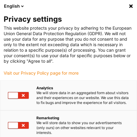
English
(0)
Privacy settings
igus-icon-arrow-right
igus-icon-arrow-right
igus-icon-arrow-right
igus-icon-arrow-r
Home
Cables for energy chains
Harnessed cables
Cables with
This website protects your privacy by adhering to the European
HARTING industrial connectors
Union General Data Protection Regulation (GDPR). We will not
use your data for any purpose that you do not consent to and
only to the extent not exceeding data which is necessary in
relation to a specific purpose(s) of processing. You can grant
Kablar med industrikontaktdon
your consent(s) to use your data for specific purposes below or
by clicking "Agree to all".
Visit our Privacy Policy page for more
Styrkablar med HARTING kontaktdon är färdigkontakterade kablar
Analytics
för rörliga applikationer, klara för anslutning och med 36
We will store data in an aggregated form about visitors
månaders garanti. Över 100 olika kablar fr.o.m. orderstorlek 1
and their experiences on our website. We use this data
styck i önskad längd lagerförs och levereras från 24 timmar. Den
to fix bugs and improve the experience for all visitors.
testade kabelkvaliteten hos chainflex® styrkablar i kombination
med HARTING kontaktdon Han 6B, 10B, 16B och 24B som
Remarketing
färdigkontakterad, anslutningsfärdig lösning för industriella
We will store data to show you our advertisements
(only ours) on other websites relevant to your
applikationer bidrar till att du slipper arbetskrävande kontaktering
interests.
och garanterar säkra komponenter.