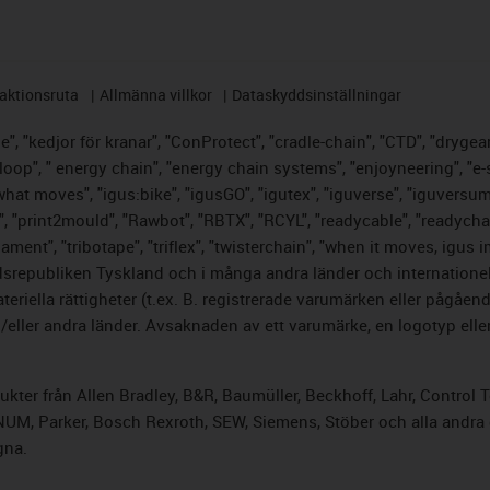
aktionsruta
Allmänna villkor
Dataskyddsinställningar
, "kedjor för kranar", "ConProtect", "cradle-chain", "CTD", "drygear",
op", " energy chain", "energy chain systems", "enjoyneering", "e-skin",
s what moves", "igus:bike", "igusGO", "igutex", "iguverse", "iguversu
", "print2mould", "Rawbot", "RBTX", "RCYL", "readycable", "readychai
lament", "tribotape", "triflex", "twisterchain", "when it moves, igus 
srepubliken Tyskland och i många andra länder och internationella
riella rättigheter (t.ex. B. registrerade varumärken eller pågåe
ller andra länder. Avsaknaden av ett varumärke, en logotyp eller 
odukter från Allen Bradley, B&R, Baumüller, Beckhoff, Lahr, Cont
, NUM, Parker, Bosch Rexroth, SEW, Siemens, Stöber och alla andr
gna.