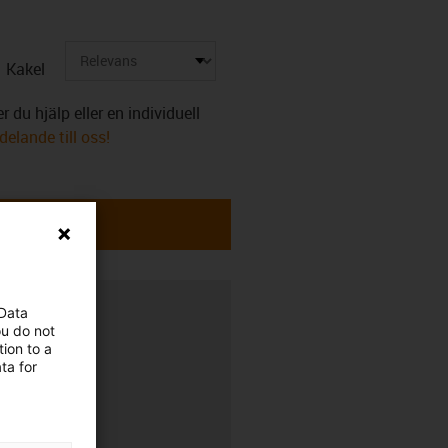
Kakel
 du hjälp eller en individuell
elande till oss!
erans
 Data
ou do not
ion to a
ta for
00