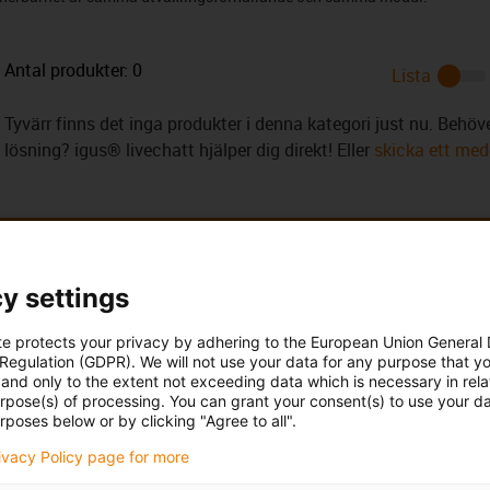
Antal produkter:
0
Lista
Tyvärr finns det inga produkter i denna kategori just nu. Behöver
lösning? igus® livechatt hjälper dig direkt! Eller
skicka ett medd
y settings
ina frågor
Rådgivning och lev
te protects your privacy by adhering to the European Union General
 Regulation (GDPR). We will not use your data for any purpose that y
and only to the extent not exceeding data which is necessary in relat
Personligen
urpose(s) of processing. You can grant your consent(s) to use your da
ultz
rposes below or by clicking "Agree to all".
Måndag – fredag: 7:00 – 20:
Lördag: 8:00 – 12:00
6 730 2203 123
con-phone
rivacy Policy page for more
Online