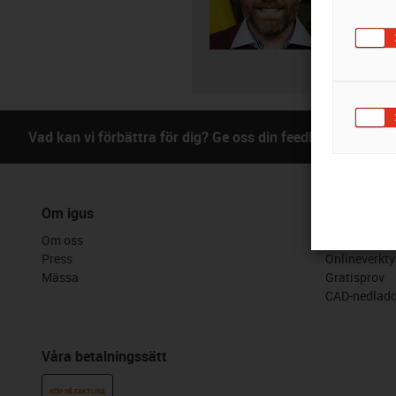
Skriv
Vad kan vi förbättra för dig? Ge oss din feedback.
B
Om igus
Tjänster
Om oss
Myigus funkt
Press
Onlineverkty
Mässa
Gratisprov
CAD-nedladd
Våra betalningssätt
KÖP PÅ FAKTURA