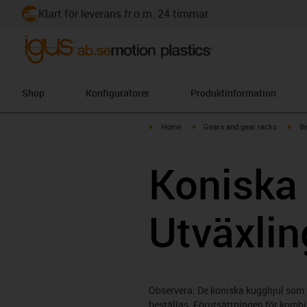
Klart för leverans fr.o.m. 24 timmar
Shop
Konfiguratorer
Produktinformation
igus-icon-arrow-right
igus-icon-arrow-right
igus
Home
Gears and gear racks
Be
Koniska
Utväxlin
Observera: De koniska kugghjul som v
beställas. Förutsättningen för kom