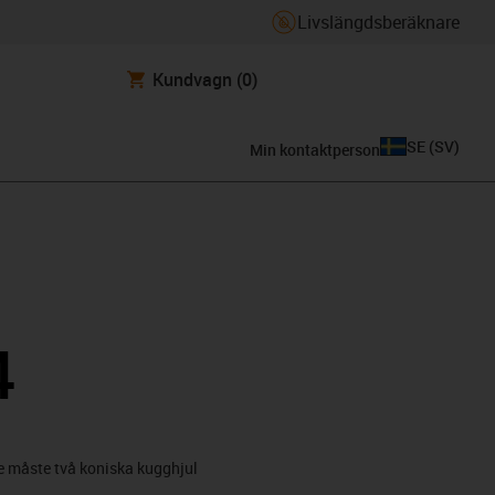
Livslängdsberäknare
Kundvagn
(0)
SE
(
SV
)
Min kontaktperson
4
de måste två koniska kugghjul