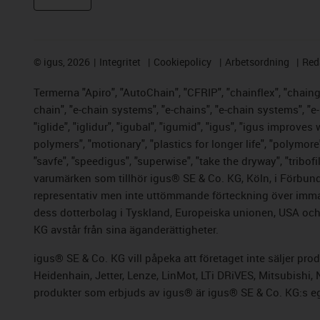
©
igus, 2026
Integritet
Cookiepolicy
Arbetsordning
Red
Termerna "Apiro", "AutoChain", "CFRIP", "chainflex", "chainge"
chain", "e-chain systems", "e-chains", "e-chain systems", "e-lo
"iglide", "iglidur", "igubal", "igumid", "igus", "igus improve
polymers", "motionary", "plastics for longer life", "polymore
"savfe", "speedigus", "superwise", "take the dryway", "tribofi
varumärken som tillhör igus® SE & Co. KG, Köln, i Förbund
representativ men inte uttömmande förteckning över immate
dess dotterbolag i Tyskland, Europeiska unionen, USA och/e
KG avstår från sina äganderättigheter.
igus® SE & Co. KG vill påpeka att företaget inte säljer pr
Heidenhain, Jetter, Lenze, LinMot, LTi DRiVES, Mitsubishi
produkter som erbjuds av igus® är igus® SE & Co.
KG:s e