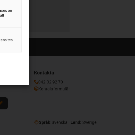
ences on
00
all
websites
Kontakta
a dig här för
042-32 92 70
Kontaktformulär
Språk:
Svenska
Land:
Sverige