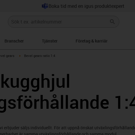
Boka tid med en igus produktexpert
Branscher
Tjänster
Företag & karriär
-icon-arrow-right
igus-icon-arrow-right
vel gears
Bevel gears ratio 1:4
 kugghjul
gsförhållande 1:
i erbjuder säljs individuellt. För att uppnå önskat utväxlingsförhållan
binerbarhet är samma utväxlingsförhållande och samma modul.