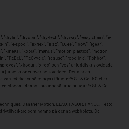
 "drylin", "dryspin", "dry-tech", "dryway", "easy chain", "e-
 "e-spool", "fixflex", "flizz", "i.Cee", "ibow", "igear",
m", "kineKIT, "kopla", "manus", "motion plastics", "motion
n", "ReBeL", "ReCyycle", "reguse", "robolink", "Rohbot",
improves", "xirodur , "xiros" och "yes" är juridiskt skyddade
 jurisdiktioner över hela världen. Detta är en
nde varumärkesansökningar) för igus® SE & Co. KG eller
en slogan i denna lista innebär inte att igus® SE & Co.
rol Techniques, Danaher Motion, ELAU, FAGOR, FANUC, Festo,
a drivtillverkare som nämns på denna webbplats. De