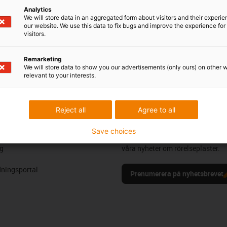
 e-post
Analytics
Chattjänst
We will store data in an aggregated form about visitors and their experi
Måndag – fredag: 8:00 – 20:
our website. We use this data to fix bugs and improve the experience for 
visitors.
Lördag: 8:00 – 12:00
Remarketing
We will store data to show you our advertisements (only ours) on other 
relevant to your interests.
eröm & kritik
Reject all
Agree to all
Nyhetsbrev
Save choices
ioner
Håll dig uppdaterad och registrer
g
våra nyheter om rörelseplaster.
ningsportal
Prenumerera på nyhetsbrevet