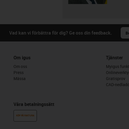
Vad kan vi förbättra för dig? Ge oss din feedback.
B
Om igus
Tjänster
Om oss
Myigus funkt
Press
Onlineverkty
Mässa
Gratisprov
CAD-nedladd
Våra betalningssätt
KÖP PÅ FAKTURA