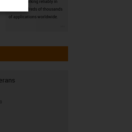
already working reliably in
many hundreds of thousands
of applications worldwide.
igus-icon-3arrow
erans
00