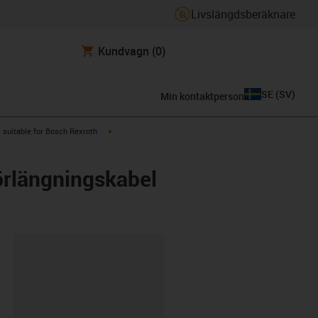
Livslängdsberäknare
Kundvagn
(0)
SE
(
SV
)
Min kontaktperson
gus-icon-arrow-right
igus-icon-arrow-right
suitable for Bosch Rexroth
örlängningskabel
clipboard