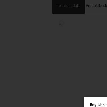
Tekniska data
Produktbesk
English