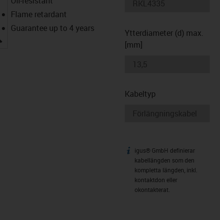
Oil-resistant
Flame retardant
Guarantee up to 4 years
Ytterdiameter (d) max.
igus-icon-lupe
[mm]
Kabeltyp
igus® GmbH definierar
igus-icon-info
kabellängden som den
kompletta längden, inkl.
kontaktdon eller
okontakterat.