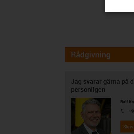
Rådgivning
Jag svarar gärna på d
personligen
Ralf K
+4
igus-i
Skriv