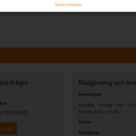
Save choices
ina frågor
Rådgivning och lev
Personligen
abus
Måndag – fredag: 7:00 – 20:
Lördag: 8:00 – 12:00
6 705108078
con-phone
Online
 e-post
Chattjänst