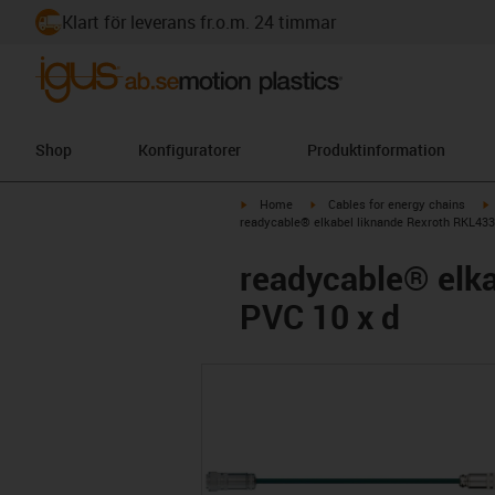
Klart för leverans fr.o.m. 24 timmar
Shop
Konfiguratorer
Produktinformation
igus-icon-arrow-right
igus-icon-arrow-right
i
Home
Cables for energy chains
readycable® elkabel liknande Rexroth RKL4335
readycable® elka
PVC 10 x d