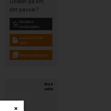
Osäker på om
det passar?
Beräkna
igus-icon-lebensdauerrechner
livslängden
Ladda EPLAN-
igus-icon-download-plan
data
Begär gratisprov
igus-icon-gratismuster
Buy a
cable