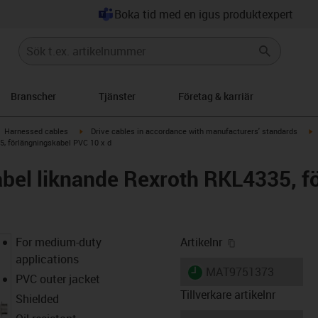
Boka tid med en igus produktexpert
Branscher
Tjänster
Företag & karriär
gus-icon-arrow-right
igus-icon-arrow-right
i
Harnessed cables
Drive cables in accordance with manufacturers' standards
, förlängningskabel PVC 10 x d
bel liknande Rexroth RKL4335, f
igus-icon-copy-
For medium-duty
Artikelnr
applications
igus-icon-lieferzeit
MAT9751373
PVC outer jacket
Tillverkare artikelnr
Shielded