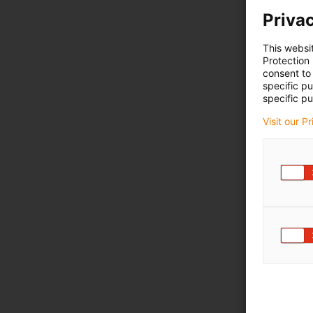
Privac
This websi
Protection
consent to 
specific p
specific pu
Visit our P