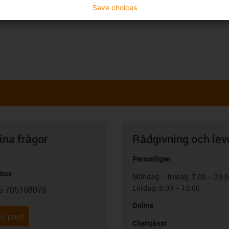
Save choices
ina frågor
Rådgivning och lev
Personligen
abus
Måndag – fredag: 7:00 – 20:
Lördag: 8:00 – 12:00
6 705108078
con-phone
Online
 e-post
Chattjänst