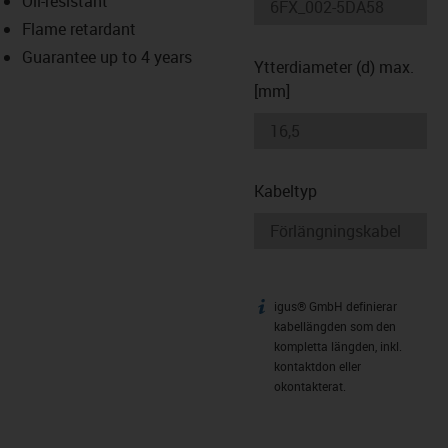
Oil-resistant
-icon-lupe
-icon-lupe
Flame retardant
Guarantee up to 4 years
Ytterdiameter (d) max.
[mm]
Kabeltyp
igus® GmbH definierar
igus-icon-info
kabellängden som den
kompletta längden, inkl.
kontaktdon eller
okontakterat.