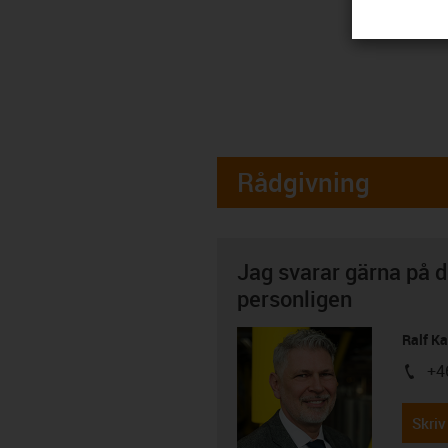
Rådgivning
Jag svarar gärna på d
personligen
Ralf K
+4
igus-i
Skriv