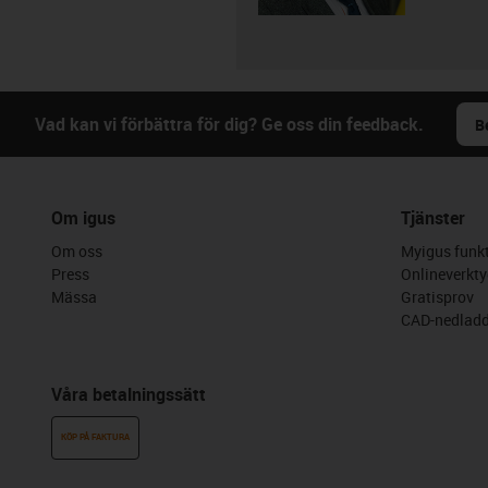
Vad kan vi förbättra för dig? Ge oss din feedback.
B
Om igus
Tjänster
Om oss
Myigus funkt
Press
Onlineverkty
Mässa
Gratisprov
CAD-nedladd
Våra betalningssätt
KÖP PÅ FAKTURA