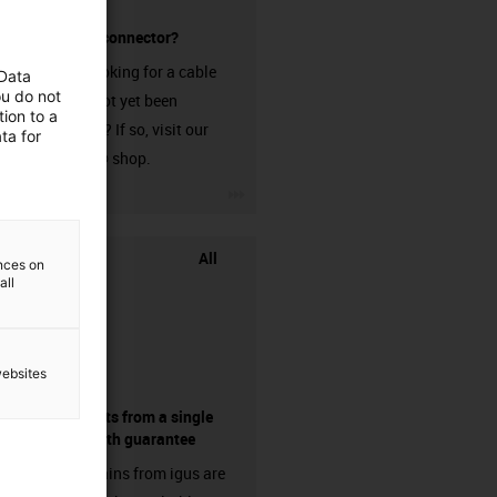
without a connector?
Are you looking for a cable
 Data
ou do not
that has not yet been
ion to a
harnessed? If so, visit our
ta for
chainflex® shop.
igus-icon-3arrow
All
ences on
all
websites
components from a single
source - with guarantee
Energy chains from igus are