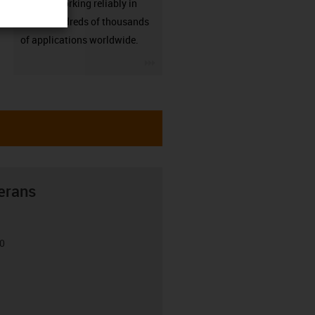
already working reliably in
many hundreds of thousands
of applications worldwide.
igus-icon-3arrow
erans
00