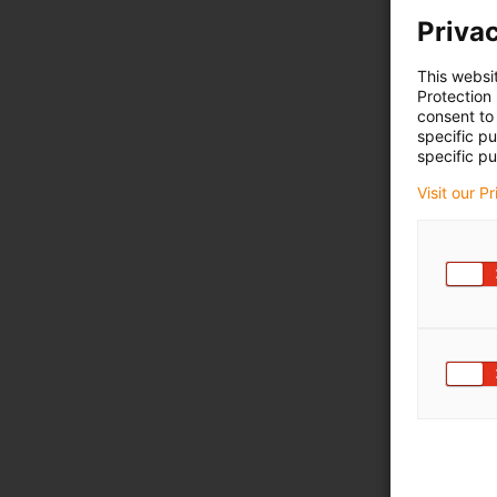
Privac
This websi
Protection
consent to 
specific p
specific pu
Visit our P