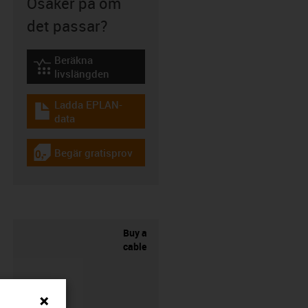
Osäker på om
det passar?
Beräkna
igus-icon-lebensdauerrechner
livslängden
Ladda EPLAN-
igus-icon-download-plan
data
Begär gratisprov
igus-icon-gratismuster
Buy a
cable