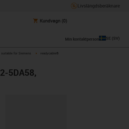
Livslängdsberäknare
Kundvagn
(0)
SE
(
SV
)
Min kontaktperson
gus-icon-arrow-right
igus-icon-arrow-right
suitable for Siemens
readycable®
02-5DA58,
clipboard