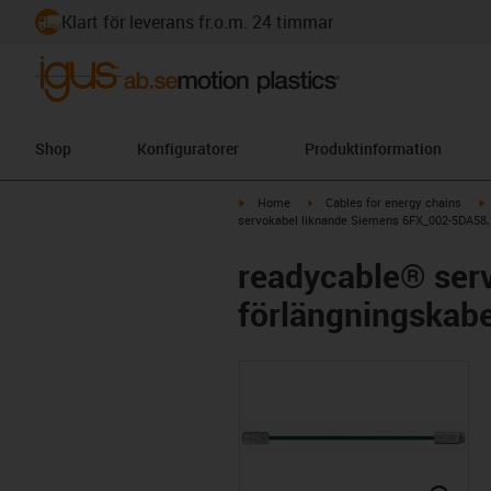
Klart för leverans fr.o.m. 24 timmar
Shop
Konfiguratorer
Produktinformation
igus-icon-arrow-right
igus-icon-arrow-right
i
Home
Cables for energy chains
servokabel liknande Siemens 6FX_002-5DA58, 
readycable® ser
förlängningskabe