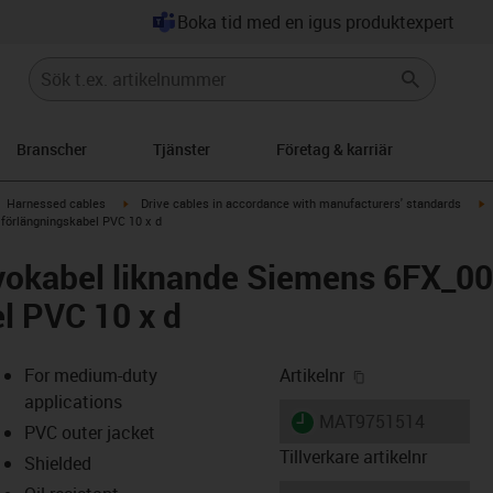
Boka tid med en igus produktexpert
Branscher
Tjänster
Företag & karriär
gus-icon-arrow-right
igus-icon-arrow-right
i
Harnessed cables
Drive cables in accordance with manufacturers' standards
förlängningskabel PVC 10 x d
vokabel liknande Siemens 6FX_0
l PVC 10 x d
igus-icon-copy-
For medium-duty
Artikelnr
applications
igus-icon-lieferzeit
MAT9751514
PVC outer jacket
Tillverkare artikelnr
Shielded