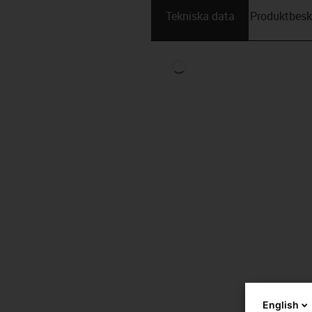
Tekniska data
Produktbesk
English