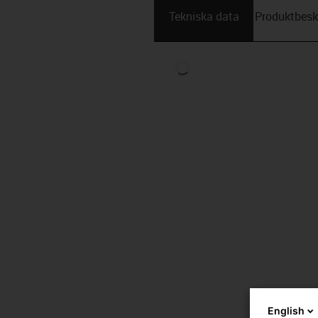
Tekniska data
Produktbesk
English