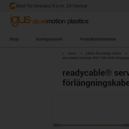
Klart för leverans fr.o.m. 24 timmar
Shop
Konfiguratorer
Produktinformation
igus-icon-arrow-right
igus-icon-arrow-right
i
Home
Cables for energy chains
servokabel liknande SEW 1335 4248, förlängni
readycable® ser
förlängningskabe