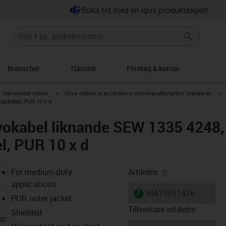
Boka tid med en igus produktexpert
Branscher
Tjänster
Företag & karriär
gus-icon-arrow-right
igus-icon-arrow-right
i
Harnessed cables
Drive cables in accordance with manufacturers' standards
ngskabel, PUR 10 x d
vokabel liknande SEW 1335 4248,
l, PUR 10 x d
igus-icon-copy-
For medium-duty
Artikelnr
applications
igus-icon-lieferzeit
MAT9851426
PUR outer jacket
Tillverkare artikelnr
Shielded