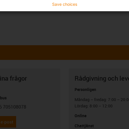
Save choices
ina frågor
Rådgivning och lev
Personligen
abus
Måndag – fredag: 7:00 – 20:
Lördag: 8:00 – 12:00
6 705108078
con-phone
Online
 e-post
Chattjänst