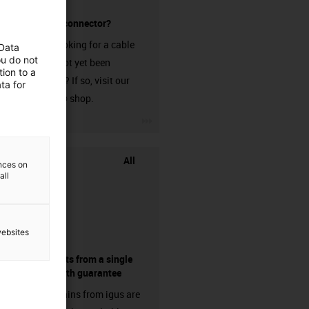
without a connector?
Are you looking for a cable
 Data
ou do not
that has not yet been
ion to a
harnessed? If so, visit our
ta for
chainflex® shop.
igus-icon-3arrow
All
ences on
all
websites
components from a single
source - with guarantee
Energy chains from igus are