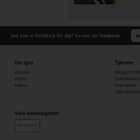
Vad kan vi förbättra för dig? Ge oss din feedback.
B
Om igus
Tjänster
Om oss
Myigus funkt
Press
Onlineverkty
Mässa
Gratisprov
CAD-nedladd
Våra betalningssätt
KÖP PÅ FAKTURA