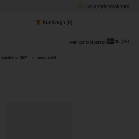
Livslängdsberäknare
Kundvagn
(0)
SE
(
SV
)
Min kontaktperson
gus-icon-arrow-right
igus-icon-arrow-right
suitable for SEW
readycable®
clipboard