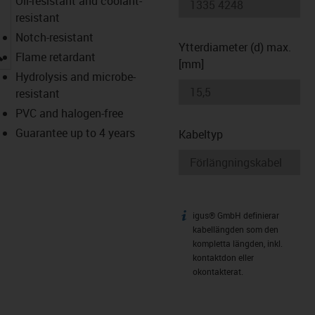
Oil-resistant and coolant-
resistant
Notch-resistant
Ytterdiameter (d) max.
igus-icon-lupe
Flame retardant
[mm]
Hydrolysis and microbe-
resistant
PVC and halogen-free
Guarantee up to 4 years
Kabeltyp
igus® GmbH definierar
igus-icon-info
kabellängden som den
kompletta längden, inkl.
kontaktdon eller
okontakterat.