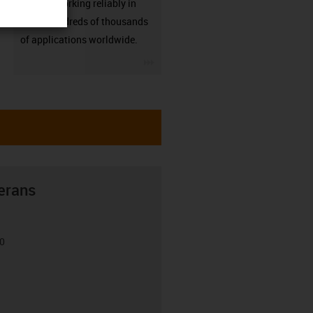
already working reliably in
many hundreds of thousands
of applications worldwide.
igus-icon-3arrow
erans
00