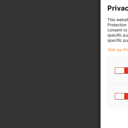
Privac
This websi
Protection
consent to 
specific p
specific pu
Visit our P