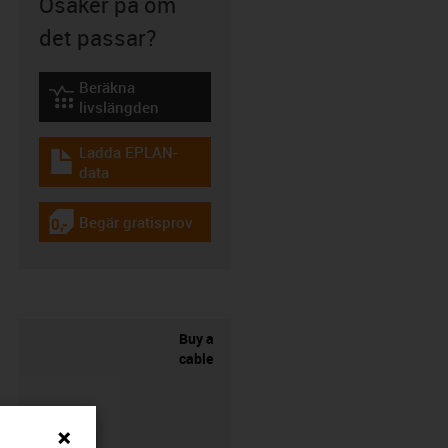
Osäker på om
det passar?
Beräkna
igus-icon-lebensdauerrechner
livslängden
Ladda EPLAN-
igus-icon-download-plan
data
Begär gratisprov
igus-icon-gratismuster
Buy a
cable