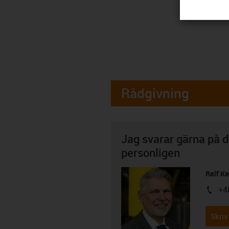
Rådgivning
Jag svarar gärna på d
personligen
Ralf K
+4
igus-i
Skriv