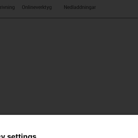
rivning
Onlineverktyg
Nedladdningar
y settings