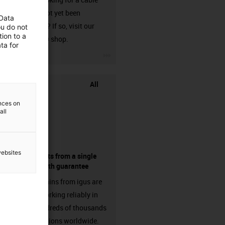
that has not yet been
 Data
harnessed? If so, visit our
ou do not
ion to a
chainflex® shop.
ta for
igus-icon-3arrow
All
ences on
all
websites
components from a single
source - with guarantee
Energy chains from igus are
already working reliably in
many hundreds of thousands
of applications worldwide.