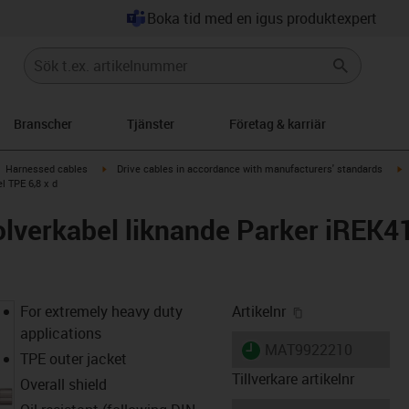
Boka tid med en igus produktexpert
Branscher
Tjänster
Företag & karriär
gus-icon-arrow-right
igus-icon-arrow-right
i
Harnessed cables
Drive cables in accordance with manufacturers' standards
l TPE 6,8 x d
lverkabel liknande Parker iREK4
igus-icon-copy-
For extremely heavy duty
Artikelnr
applications
igus-icon-lieferzeit
MAT9922210
TPE outer jacket
Tillverkare artikelnr
Overall shield