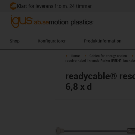
Klart för leverans fr.o.m. 24 timmar
Shop
Konfiguratorer
Produktinformation
igus-icon-arrow-right
igus-icon-arrow-right
i
Home
Cables for energy chains
resolverkabel liknande Parker iREK41, baskabe
readycable® reso
6,8 x d