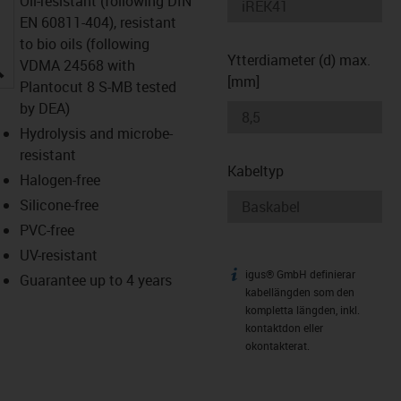
Oil-resistant (following DIN
EN 60811-404), resistant
to bio oils (following
Ytterdiameter (d) max.
igus-icon-lupe
VDMA 24568 with
[mm]
Plantocut 8 S-MB tested
by DEA)
Hydrolysis and microbe-
resistant
Kabeltyp
Halogen-free
Silicone-free
PVC-free
UV-resistant
igus® GmbH definierar
igus-icon-info
Guarantee up to 4 years
kabellängden som den
kompletta längden, inkl.
kontaktdon eller
okontakterat.