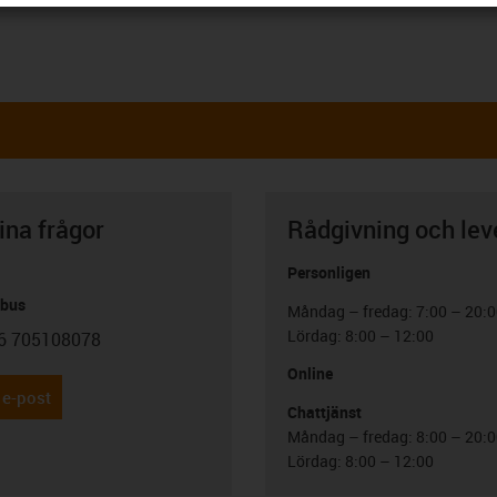
ina frågor
Rådgivning och lev
Personligen
abus
Måndag – fredag: 7:00 – 20:
Lördag: 8:00 – 12:00
6 705108078
con-phone
Online
 e-post
Chattjänst
Måndag – fredag: 8:00 – 20:
Lördag: 8:00 – 12:00