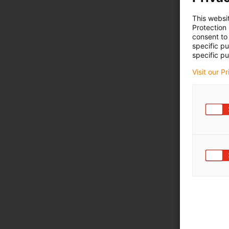
This websi
Protection
consent to 
specific p
specific pu
Visit our P