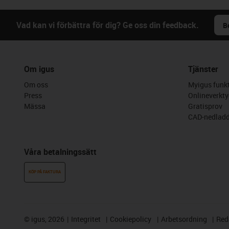
Vad kan vi förbättra för dig? Ge oss din feedback.
B
Om igus
Tjänster
Om oss
Myigus funkt
Press
Onlineverkty
Mässa
Gratisprov
CAD-nedladd
Våra betalningssätt
KÖP PÅ FAKTURA
©
igus, 2026
Integritet
Cookiepolicy
Arbetsordning
Red