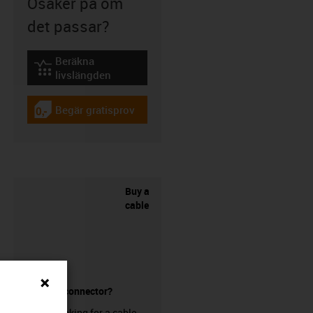
Osäker på om
det passar?
Beräkna
igus-icon-lebensdauerrechner
livslängden
Begär gratisprov
igus-icon-gratismuster
Buy a
cable
without a connector?
Are you looking for a cable