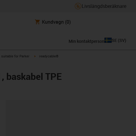
Livslängdsberäknare
Kundvagn
(0)
SE
(
SV
)
Min kontaktperson
gus-icon-arrow-right
igus-icon-arrow-right
suitable for Parker
readycable®
1, baskabel TPE
clipboard