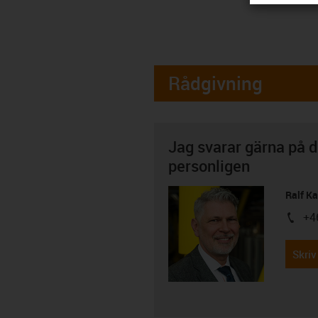
Rådgivning
Jag svarar gärna på d
personligen
Ralf K
+4
igus-i
Skriv