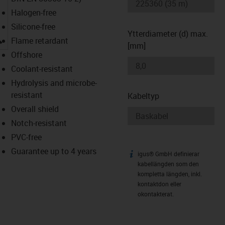
Halogen-free
Silicone-free
Ytterdiameter (d) max.
igus-icon-lupe
Flame retardant
[mm]
Offshore
Coolant-resistant
Hydrolysis and microbe-
resistant
Kabeltyp
Overall shield
Notch-resistant
PVC-free
Guarantee up to 4 years
igus® GmbH definierar
igus-icon-info
kabellängden som den
kompletta längden, inkl.
kontaktdon eller
okontakterat.