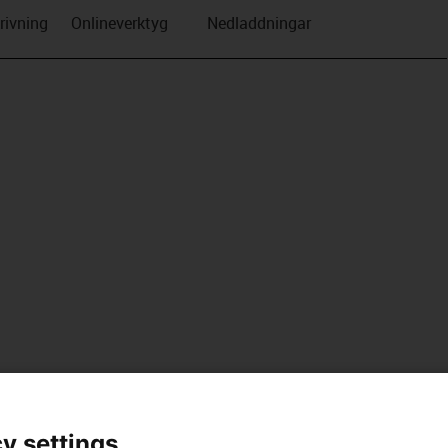
rivning
Onlineverktyg
Nedladdningar
y settings