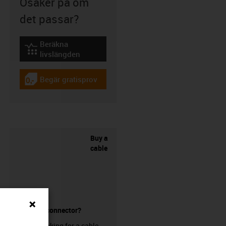
Osäker på om
det passar?
Beräkna
igus-icon-lebensdauerrechner
livslängden
Begär gratisprov
igus-icon-gratismuster
Buy a
cable
without a connector?
Are you looking for a cable