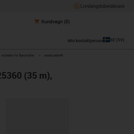
Livslängdsberäknare
Kundvagn
(0)
SE
(
SV
)
Min kontaktperson
gus-icon-arrow-right
igus-icon-arrow-right
suitable for Baumüller
readycable®
25360 (35 m),
clipboard