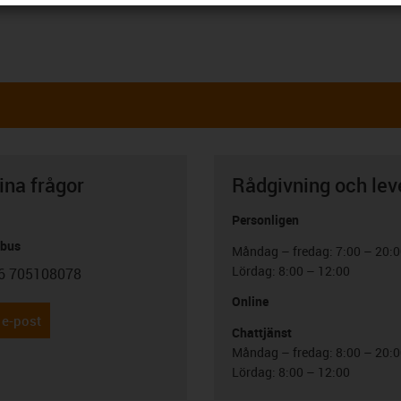
ina frågor
Rådgivning och lev
Personligen
abus
Måndag – fredag: 7:00 – 20:
Lördag: 8:00 – 12:00
6 705108078
con-phone
Online
 e-post
Chattjänst
Måndag – fredag: 8:00 – 20:
Lördag: 8:00 – 12:00