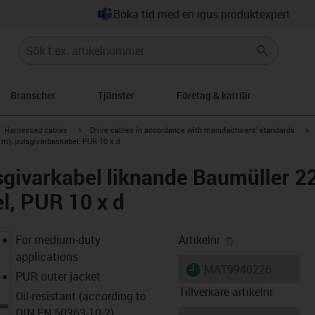
Boka tid med en igus produktexpert
Branscher
Tjänster
Företag & karriär
gus-icon-arrow-right
igus-icon-arrow-right
i
Harnessed cables
Drive cables in accordance with manufacturers' standards
 m), pulsgivarbaskabel, PUR 10 x d
givarkabel liknande Baumüller 2
l, PUR 10 x d
igus-icon-copy-
For medium-duty
Artikelnr
applications
igus-icon-lieferzeit
MAT9940226
PUR outer jacket
Tillverkare artikelnr
Oil-resistant (according to
DIN EN 50363-10-2)