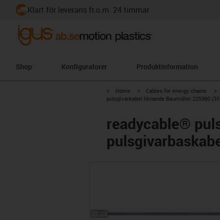
Klart för leverans fr.o.m. 24 timmar
Shop
Konfiguratorer
Produktinformation
igus-icon-arrow-right
igus-icon-arrow-right
i
Home
Cables for energy chains
pulsgivarkabel liknande Baumüller 225360 (35
readycable® puls
pulsgivarbaskabe