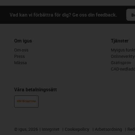
Vad kan vi förbättra för dig? Ge oss din feedback.
B
Om igus
Tjänster
Om oss
Myigus funkt
Press
Onlineverkty
Mässa
Gratisprov
CAD-nedladd
Våra betalningssätt
KÖP PÅ FAKTURA
©
igus, 2026
Integritet
Cookiepolicy
Arbetsordning
Red