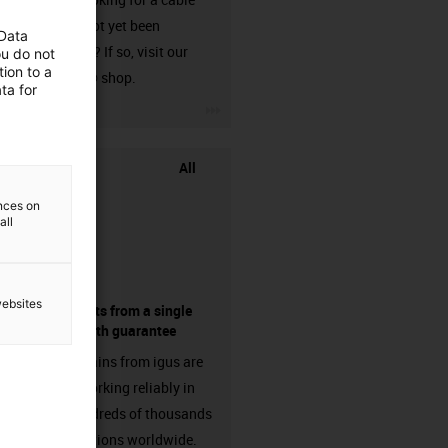
that has not yet been
 Data
harnessed? If so, visit our
ou do not
ion to a
chainflex® shop.
ta for
igus-icon-3arrow
All
ences on
all
websites
components from a single
source - with guarantee
Energy chains from igus are
already working reliably in
many hundreds of thousands
of applications worldwide.