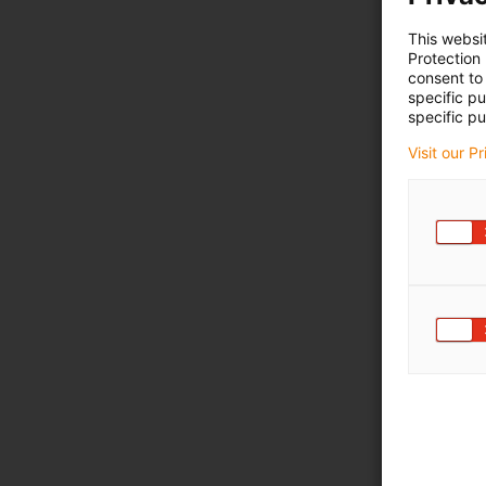
This websi
Protection
consent to 
specific p
specific pu
Visit our P