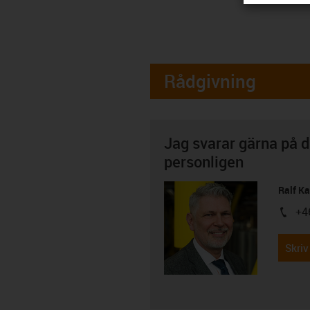
Rådgivning
Jag svarar gärna på d
personligen
Ralf K
+4
igus-i
Skriv