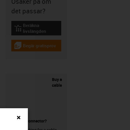
Osäker på om
det passar?
Beräkna
igus-icon-lebensdauerrechner
livslängden
Begär gratisprov
igus-icon-gratismuster
Buy a
cable
without a connector?
Are you looking for a cable