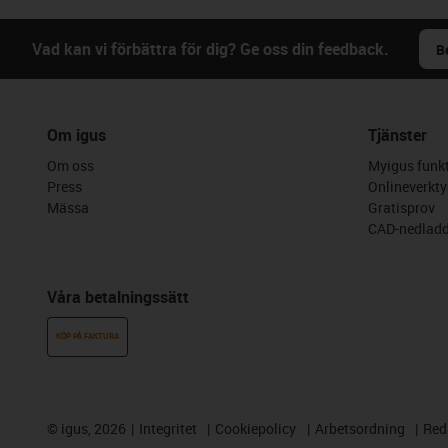
Vad kan vi förbättra för dig? Ge oss din feedback.
B
Om igus
Tjänster
Om oss
Myigus funkt
Press
Onlineverkty
Mässa
Gratisprov
CAD-nedladd
Våra betalningssätt
KÖP PÅ FAKTURA
©
igus, 2026
Integritet
Cookiepolicy
Arbetsordning
Red