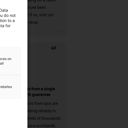
that has not yet been
 Data
harnessed? If so, visit our
ou do not
ion to a
chainflex® shop.
ta for
igus-icon-3arrow
All
ences on
all
websites
components from a single
source - with guarantee
Energy chains from igus are
already working reliably in
many hundreds of thousands
of applications worldwide.