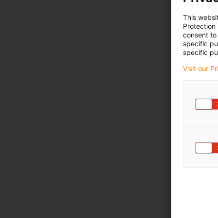
This websi
Protection
consent to 
specific p
specific pu
Visit our P