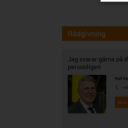
Rådgivning
Jag svarar gärna på d
personligen
Ralf K
+4
igus-i
Skriv