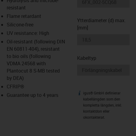
Hydrolysis and microbe-
-icon-lupe
-icon-lupe
resistant
Flame retardant
Ytterdiameter (d) max.
Silicone-free
[mm]
UV resistance: High
Oil-resistant (following DIN
EN 60811-404), resistant
to bio oils (following
Kabeltyp
VDMA 24568 with
Plantocut 8 S-MB tested
by DEA)
CFRIP®
igus® GmbH definierar
igus-icon-info
Guarantee up to 4 years
kabellängden som den
kompletta längden, inkl.
kontaktdon eller
okontakterat.