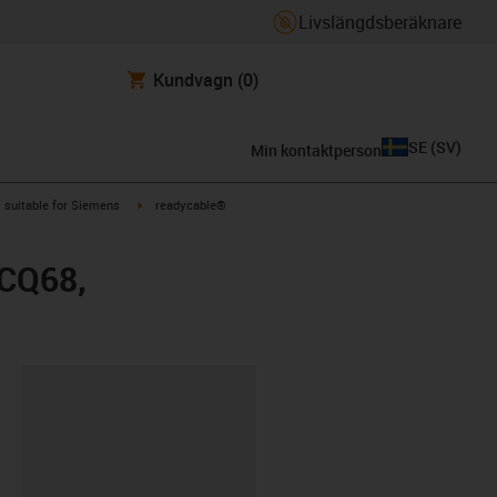
Livslängdsberäknare
Kundvagn
(0)
SE
(
SV
)
Min kontaktperson
gus-icon-arrow-right
igus-icon-arrow-right
suitable for Siemens
readycable®
5CQ68,
clipboard