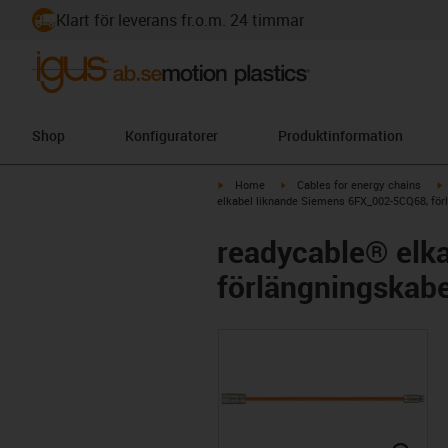
Klart för leverans fr.o.m. 24 timmar
Shop
Konfiguratorer
Produktinformation
igus-icon-arrow-right
igus-icon-arrow-right
i
Home
Cables for energy chains
elkabel liknande Siemens 6FX_002-5CQ68, förl
readycable® elk
förlängningskabe