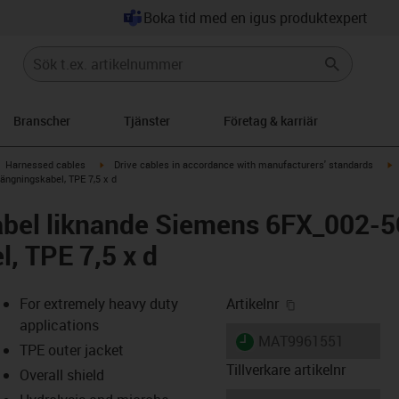
Boka tid med en igus produktexpert
Branscher
Tjänster
Företag & karriär
gus-icon-arrow-right
igus-icon-arrow-right
i
Harnessed cables
Drive cables in accordance with manufacturers' standards
ängningskabel, TPE 7,5 x d
abel liknande Siemens 6FX_002-
l, TPE 7,5 x d
igus-icon-copy-
For extremely heavy duty
Artikelnr
applications
igus-icon-lieferzeit
MAT9961551
TPE outer jacket
Tillverkare artikelnr
Overall shield