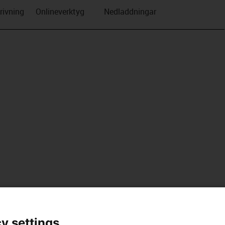
rivning
Onlineverktyg
Nedladdningar
y settings