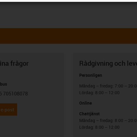
ina frågor
Rådgivning och lev
Personligen
abus
Måndag – fredag: 7:00 – 20:
Lördag: 8:00 – 12:00
6 705108078
con-phone
Online
 e-post
Chattjänst
Måndag – fredag: 8:00 – 20:
Lördag: 8:00 – 12:00