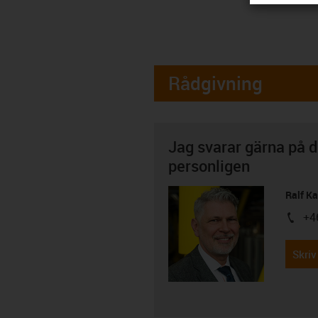
Rådgivning
Jag svarar gärna på d
personligen
Ralf K
+4
igus-i
Skriv