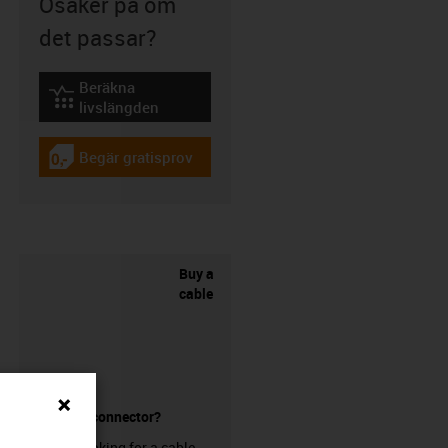
Osäker på om
det passar?
Beräkna
igus-icon-lebensdauerrechner
livslängden
Begär gratisprov
igus-icon-gratismuster
Buy a
cable
without a connector?
Are you looking for a cable