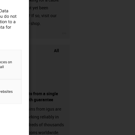
that has not yet been
 Data
harnessed? If so, visit our
ou do not
ion to a
chainflex® shop.
ta for
igus-icon-3arrow
All
ences on
all
websites
components from a single
source - with guarantee
Energy chains from igus are
already working reliably in
many hundreds of thousands
of applications worldwide.