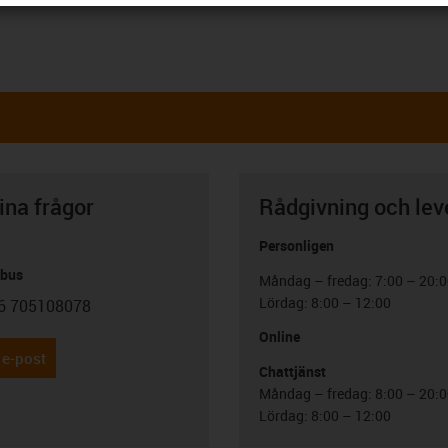
ina frågor
Rådgivning och lev
Personligen
abus
Måndag – fredag: 7:00 – 20:
Lördag: 8:00 – 12:00
6 705108078
con-phone
Online
 e-post
Chattjänst
Måndag – fredag: 8:00 – 20:
Lördag: 8:00 – 12:00