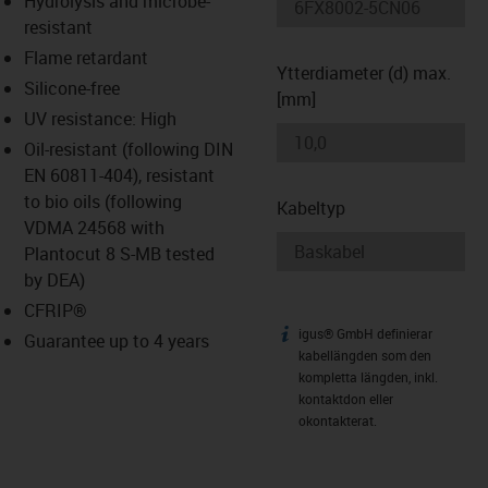
Hydrolysis and microbe-
-icon-lupe
-icon-lupe
resistant
Flame retardant
Ytterdiameter (d) max.
Silicone-free
[mm]
UV resistance: High
Oil-resistant (following DIN
EN 60811-404), resistant
to bio oils (following
Kabeltyp
VDMA 24568 with
Plantocut 8 S-MB tested
by DEA)
CFRIP®
igus® GmbH definierar
igus-icon-info
Guarantee up to 4 years
kabellängden som den
kompletta längden, inkl.
kontaktdon eller
okontakterat.