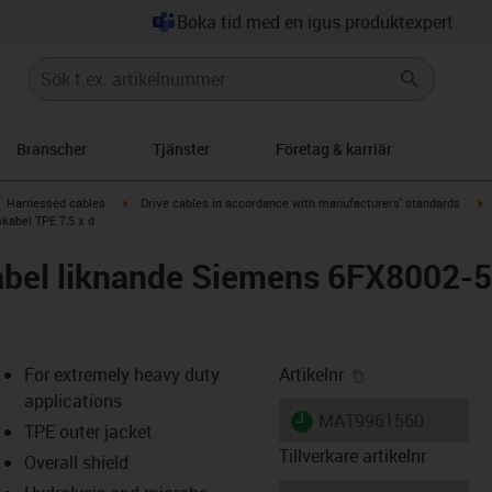
Boka tid med en igus produktexpert
Branscher
Tjänster
Företag & karriär
gus-icon-arrow-right
igus-icon-arrow-right
i
Harnessed cables
Drive cables in accordance with manufacturers' standards
kabel TPE 7,5 x d
abel liknande Siemens 6FX8002-
igus-icon-copy-
For extremely heavy duty
Artikelnr
applications
igus-icon-lieferzeit
MAT9961560
TPE outer jacket
Tillverkare artikelnr
Overall shield