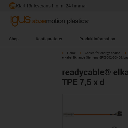
Klart för leverans fr.o.m. 24 timmar
Shop
Konfiguratorer
Produktinformation
igus-icon-arrow-right
igus-icon-arrow-right
i
Home
Cables for energy chains
elkabel liknande Siemens 6FX8002-5CN06, bas
readycable® elk
TPE 7,5 x d