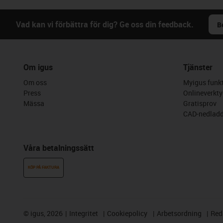
Vad kan vi förbättra för dig? Ge oss din feedback.
B
Om igus
Tjänster
Om oss
Myigus funkt
Press
Onlineverkty
Mässa
Gratisprov
CAD-nedladd
Våra betalningssätt
KÖP PÅ FAKTURA
©
igus, 2026
Integritet
Cookiepolicy
Arbetsordning
Red