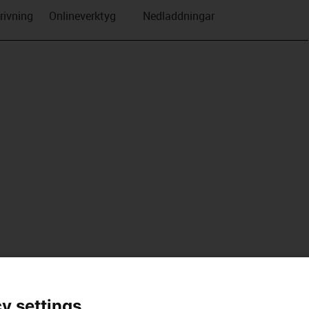
rivning
Onlineverktyg
Nedladdningar
y settings