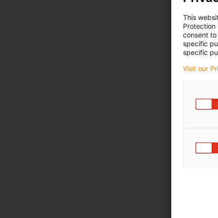
This websi
Protection
consent to 
specific p
specific pu
Visit our P