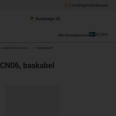
Livslängdsberäknare
Kundvagn
(0)
SE
(
SV
)
Min kontaktperson
gus-icon-arrow-right
igus-icon-arrow-right
suitable for Siemens
readycable®
5CN06, baskabel
clipboard