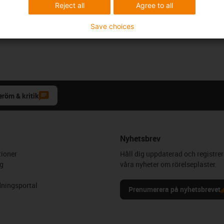
onal application areas at our
Industry solutions
Reject all
Agree to all
Save choices
eröm & kritik
Nyhetsbrev
ioner
Håll dig uppdaterad och registrer
g
våra nyheter om rörelseplaster.
ningsportal
Prenumerera på nyhetsbrevet