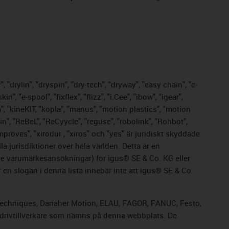
 "drylin", "dryspin", "dry-tech", "dryway", "easy chain", "e-
 "e-spool", "fixflex", "flizz", "i.Cee", "ibow", "igear",
m", "kineKIT, "kopla", "manus", "motion plastics", "motion
n", "ReBeL", "ReCyycle", "reguse", "robolink", "Rohbot",
improves", "xirodur , "xiros" och "yes" är juridiskt skyddade
 jurisdiktioner över hela världen. Detta är en
nde varumärkesansökningar) för igus® SE & Co. KG eller
en slogan i denna lista innebär inte att igus® SE & Co.
rol Techniques, Danaher Motion, ELAU, FAGOR, FANUC, Festo,
a drivtillverkare som nämns på denna webbplats. De