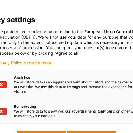
y settings
ck materials offer the option of freely designing all types of
s and bearings. The variety of iglidur® plain bearing materials
te protects your privacy by adhering to the European Union General
bearing material with the best coefficients of friction and
 Regulation (GDPR). We will not use your data for any purpose that y
and only to the extent not exceeding data which is necessary in relat
urpose(s) of processing. You can grant your consent(s) to use your da
own processing, we also offer you the production of plain
rposes below or by clicking "Agree to all".
lide strips of any shape. We can even provide urgent
rivacy Policy page for more
 line with an agreed deadline.
Analytics
tured with excess dimensions.
We will store data in an aggregated form about visitors and their experi
our website. We use this data to fix bugs and improve the experience for 
visitors.
Remarketing
n
We will store data to show you our advertisements (only ours) on other 
relevant to your interests.