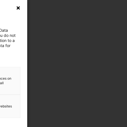
 Data
ou do not
ion to a
ta for
ences on
all
websites