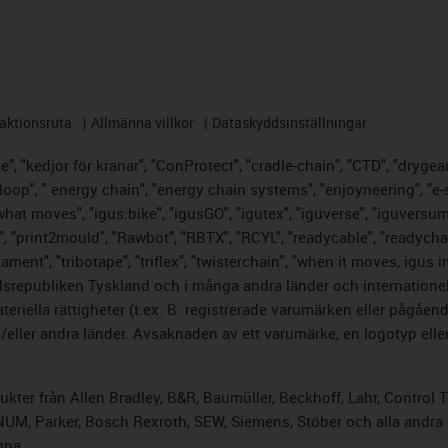
aktionsruta
Allmänna villkor
Dataskyddsinställningar
, "kedjor för kranar", "ConProtect", "cradle-chain", "CTD", "drygear",
op", " energy chain", "energy chain systems", "enjoyneering", "e-skin",
s what moves", "igus:bike", "igusGO", "igutex", "iguverse", "iguversu
", "print2mould", "Rawbot", "RBTX", "RCYL", "readycable", "readychai
lament", "tribotape", "triflex", "twisterchain", "when it moves, igus 
srepubliken Tyskland och i många andra länder och internationella
riella rättigheter (t.ex. B. registrerade varumärken eller pågåe
ller andra länder. Avsaknaden av ett varumärke, en logotyp eller 
odukter från Allen Bradley, B&R, Baumüller, Beckhoff, Lahr, Cont
, NUM, Parker, Bosch Rexroth, SEW, Siemens, Stöber och alla andr
gna.