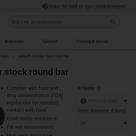
Boka tid med en igus produktexpert
Branscher
Tjänster
Företag & karriär
n-arrow-right
igus-icon-arrow-right
 bars
iglidur® A250,bar stock round bar
r stock round bar
igus-icon-copy-
Complies with food and
Artikelnr
drug administration (FDA)
igus-icon-lieferzeit
SFRA250-2000
regulations for repeated
contact with food
Outer diameter d [mm]
Good media resistance
20
For wet environments
High wear resistance