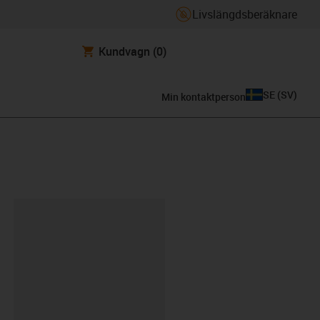
Livslängdsberäknare
Kundvagn
(0)
SE
(
SV
)
Min kontaktperson
clipboard