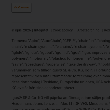
KÖP PÅ FAKTURA
©
igus, 2026
Integritet
Cookiepolicy
Arbetsordning
Red
Termerna "Apiro", "AutoChain", "CFRIP", "chainflex", "chainge"
chain", "e-chain systems", "e-chains", "e-chain systems", "e-lo
"iglide", "iglidur", "igubal", "igumid", "igus", "igus improve
polymers", "motionary", "plastics for longer life", "polymore
"savfe", "speedigus", "superwise", "take the dryway", "tribofi
varumärken som tillhör igus® SE & Co. KG, Köln, i Förbund
representativ men inte uttömmande förteckning över immate
dess dotterbolag i Tyskland, Europeiska unionen, USA och/e
KG avstår från sina äganderättigheter.
igus® SE & Co. KG vill påpeka att företaget inte säljer pr
Heidenhain, Jetter, Lenze, LinMot, LTi DRiVES, Mitsubishi
produkter som erbjuds av igus® är igus® SE & Co.
KG:s e