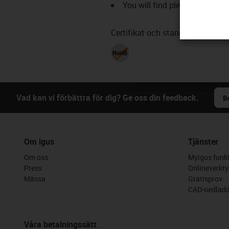
You will find plenty of additi
Certifikat och standarder
Vad kan vi förbättra för dig? Ge oss din feedback.
B
Om igus
Tjänster
Om oss
Myigus funkt
Press
Onlineverkty
Mässa
Gratisprov
CAD-nedladd
Våra betalningssätt