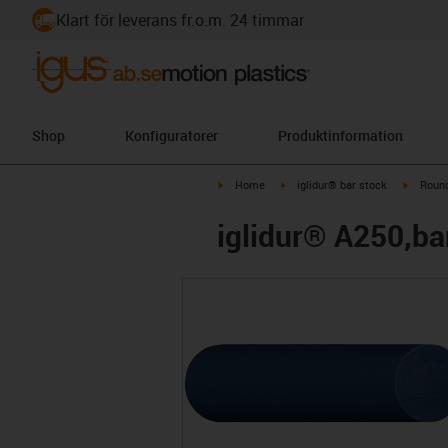
Klart för leverans fr.o.m. 24 timmar
Shop
Konfiguratorer
Produktinformation
igus-icon-arrow-right
igus-icon-arrow-right
igus-ico
Home
iglidur® bar stock
Round
iglidur® A250,ba