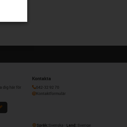
Kontakta
a dig här för
042-32 92 70
Kontaktformulär
Språk:
Svenska
Land:
Sverige