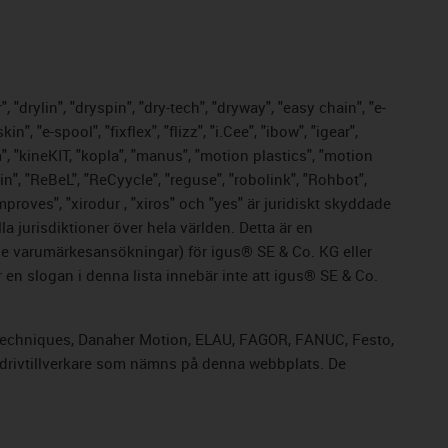
 "drylin", "dryspin", "dry-tech", "dryway", "easy chain", "e-
 "e-spool", "fixflex", "flizz", "i.Cee", "ibow", "igear",
m", "kineKIT, "kopla", "manus", "motion plastics", "motion
n", "ReBeL", "ReCyycle", "reguse", "robolink", "Rohbot",
improves", "xirodur , "xiros" och "yes" är juridiskt skyddade
 jurisdiktioner över hela världen. Detta är en
nde varumärkesansökningar) för igus® SE & Co. KG eller
en slogan i denna lista innebär inte att igus® SE & Co.
rol Techniques, Danaher Motion, ELAU, FAGOR, FANUC, Festo,
a drivtillverkare som nämns på denna webbplats. De