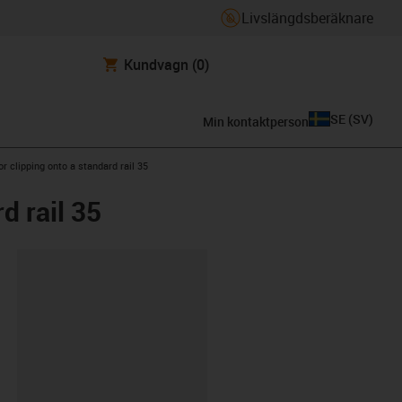
Livslängdsberäknare
Kundvagn
(0)
SE
(
SV
)
Min kontaktperson
or clipping onto a standard rail 35
d rail 35
clipboard