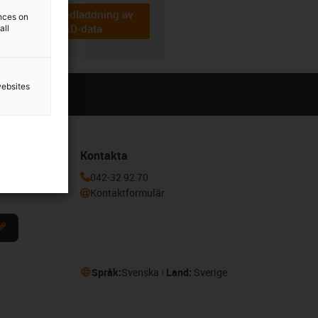
Nedladdning av
ences on
igus-icon-cad-dateien
CAD-data
all
websites
Kontakta
a dig här för
042-32 92 70
Kontaktformulär
Språk:
Svenska
Land:
Sverige