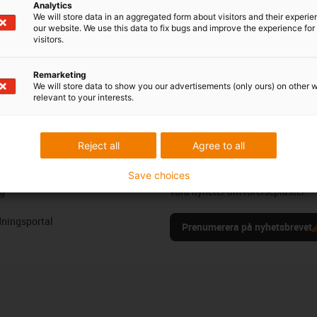
Analytics
rofile. Very small space requirement. Easy to install, without
We will store data in an aggregated form about visitors and their experi
our website. We use this data to fix bugs and improve the experience for 
visitors.
Remarketing
We will store data to show you our advertisements (only ours) on other 
eröm & kritik
relevant to your interests.
Reject all
Agree to all
Nyhetsbrev
Save choices
ioner
Håll dig uppdaterad och registrer
g
våra nyheter om rörelseplaster.
ningsportal
Prenumerera på nyhetsbrevet