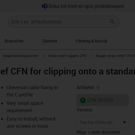
Boka tid med en igus produktexpert
Branscher
Tjänster
Företag & karriär
right
igus-icon-arrow-right
igus-icon-arrow-right
igus-icon-arrow-right
Dragavlastningssystem
Strain relief nuggets CFN
Nugget strain relief CFN f
ief CFN for clipping onto a standar
igus-icon-copy-
Universal cable fixing in
Artikelnr
the C-profile
igus-icon-lieferzeit
CFN.20.N35
Very small space
Version
requirement
Easy to install, without
-icon-lupe
-icon-lupe
Top-hat (DIN) rail 35
any screws or tools
Max. cable diameter