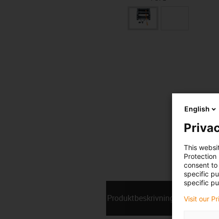
English
Privac
This websi
Protection
consent to 
specific p
specific pu
Produktbeskrivning
Tekniska 
Visit our P