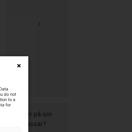
 Data
ou do not
ion to a
ta for
Osäker på om
det passar?