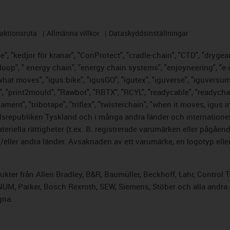
aktionsruta
Allmänna villkor
Dataskyddsinställningar
, "kedjor för kranar", "ConProtect", "cradle-chain", "CTD", "drygear",
op", " energy chain", "energy chain systems", "enjoyneering", "e-skin",
s what moves", "igus:bike", "igusGO", "igutex", "iguverse", "iguversu
", "print2mould", "Rawbot", "RBTX", "RCYL", "readycable", "readychai
lament", "tribotape", "triflex", "twisterchain", "when it moves, igus 
srepubliken Tyskland och i många andra länder och internationella
riella rättigheter (t.ex. B. registrerade varumärken eller pågåe
ller andra länder. Avsaknaden av ett varumärke, en logotyp eller 
odukter från Allen Bradley, B&R, Baumüller, Beckhoff, Lahr, Cont
, NUM, Parker, Bosch Rexroth, SEW, Siemens, Stöber och alla andr
gna.