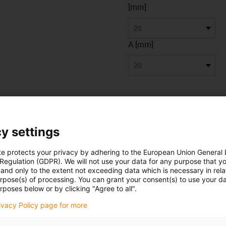
[mm]
20
A [mm]
20
y settings
te protects your privacy by adhering to the European Union General
 Regulation (GDPR). We will not use your data for any purpose that y
and only to the extent not exceeding data which is necessary in relat
urpose(s) of processing. You can grant your consent(s) to use your da
rposes below or by clicking "Agree to all".
data
rivacy Policy page for more