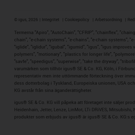
©
igus, 2026
Integritet
Cookiepolicy
Arbetsordning
Red
Termerna "Apiro", "AutoChain", "CFRIP", "chainflex", "chainge"
chain", "e-chain systems", "e-chains", "e-chain systems", "e-lo
"iglide", "iglidur", "igubal", "igumid", "igus", "igus improve
polymers", "motionary", "plastics for longer life", "polymore
"savfe", "speedigus", "superwise", "take the dryway", "tribofi
varumärken som tillhör igus® SE & Co. KG, Köln, i Förbund
representativ men inte uttömmande förteckning över immate
dess dotterbolag i Tyskland, Europeiska unionen, USA och/e
KG avstår från sina äganderättigheter.
igus® SE & Co. KG vill påpeka att företaget inte säljer pr
Heidenhain, Jetter, Lenze, LinMot, LTi DRiVES, Mitsubishi
produkter som erbjuds av igus® är igus® SE & Co.
KG:s e