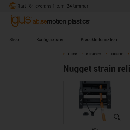
Klart för leverans fr.o.m. 24 timmar
Shop
Konfiguratorer
Produktinformation
igus-icon-arrow-right
igus-icon-arrow-right
igus-icon-arrow-
Home
e-chains®
Tillbehör
Nugget strain rel
igus
igus
1 av 2