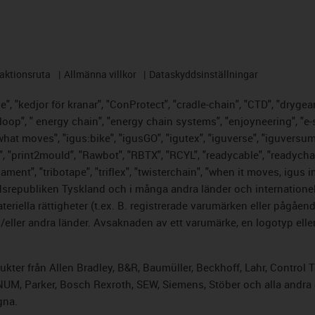
aktionsruta
Allmänna villkor
Dataskyddsinställningar
, "kedjor för kranar", "ConProtect", "cradle-chain", "CTD", "drygear",
op", " energy chain", "energy chain systems", "enjoyneering", "e-skin",
s what moves", "igus:bike", "igusGO", "igutex", "iguverse", "iguversu
", "print2mould", "Rawbot", "RBTX", "RCYL", "readycable", "readychai
lament", "tribotape", "triflex", "twisterchain", "when it moves, igus 
srepubliken Tyskland och i många andra länder och internationella
riella rättigheter (t.ex. B. registrerade varumärken eller pågåe
ller andra länder. Avsaknaden av ett varumärke, en logotyp eller 
odukter från Allen Bradley, B&R, Baumüller, Beckhoff, Lahr, Cont
, NUM, Parker, Bosch Rexroth, SEW, Siemens, Stöber och alla andr
gna.