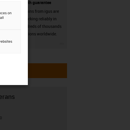
source - with guarantee
Energy chains from igus are
ences on
all
already working reliably in
many hundreds of thousands
of applications worldwide.
websites
igus-icon-3arrow
erans
00