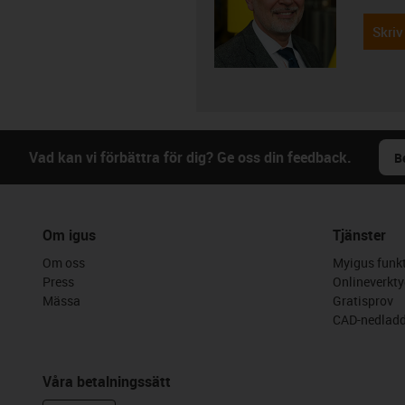
Skriv
Vad kan vi förbättra för dig? Ge oss din feedback.
B
Om igus
Tjänster
Om oss
Myigus funkt
Press
Onlineverkty
Mässa
Gratisprov
CAD-nedladd
Våra betalningssätt