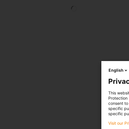
English
Privac
This websi
Protection
consent to 
specific p
specific pu
Visit our P