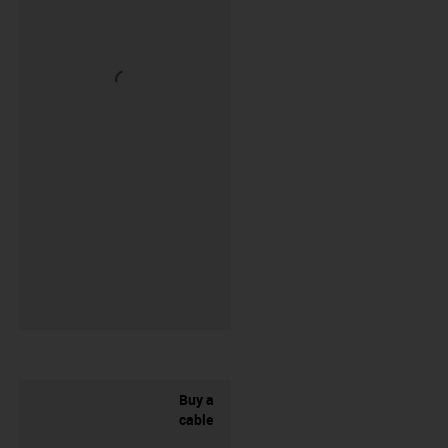
Buy a
cable