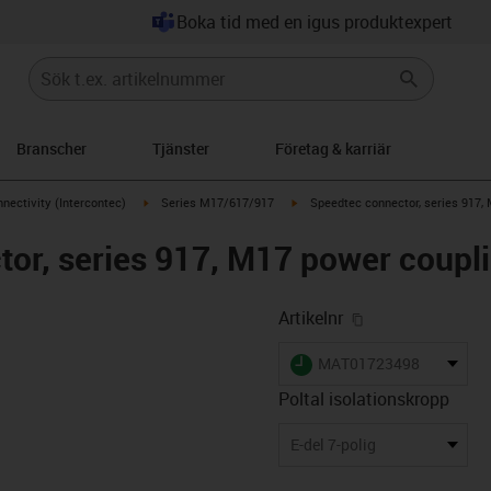
Boka tid med en igus produktexpert
Branscher
Tjänster
Företag & karriär
n-arrow-right
igus-icon-arrow-right
igus-icon-arrow-right
nectivity (Intercontec)
Series M17/617/917
Speedtec connector, series 917, 
or, series 917, M17 power couplin
igus-icon-copy-
Artikelnr
igus-icon-lieferzeit
MAT01723498
Poltal isolationskropp
-icon-lupe
-icon-lupe
-icon-lupe
-icon-lupe
-icon-lupe
E-del 7-polig