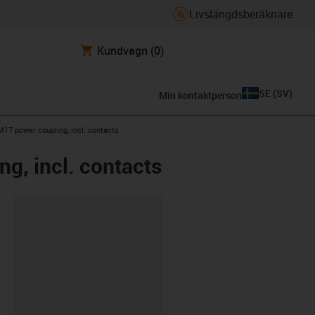
Livslängdsberäknare
Kundvagn
(0)
SE
(
SV
)
Min kontaktperson
M17 power coupling, incl. contacts
g, incl. contacts
clipboard