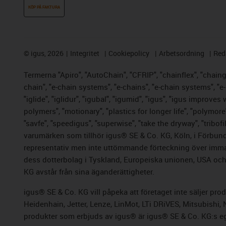
KÖP PÅ FAKTURA
©
igus, 2026
Integritet
Cookiepolicy
Arbetsordning
Red
Termerna "Apiro", "AutoChain", "CFRIP", "chainflex", "chainge"
chain", "e-chain systems", "e-chains", "e-chain systems", "e-lo
"iglide", "iglidur", "igubal", "igumid", "igus", "igus improve
polymers", "motionary", "plastics for longer life", "polymore
"savfe", "speedigus", "superwise", "take the dryway", "tribofi
varumärken som tillhör igus® SE & Co. KG, Köln, i Förbund
representativ men inte uttömmande förteckning över immate
dess dotterbolag i Tyskland, Europeiska unionen, USA och/e
KG avstår från sina äganderättigheter.
igus® SE & Co. KG vill påpeka att företaget inte säljer pr
Heidenhain, Jetter, Lenze, LinMot, LTi DRiVES, Mitsubishi
produkter som erbjuds av igus® är igus® SE & Co.
KG:s e