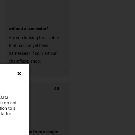
without a connector?
Are you looking for a cable
that has not yet been
harnessed? If so, visit our
chainflex® shop.
igus-icon-3arrow
All
 Data
ou do not
ion to a
ta for
components from a single