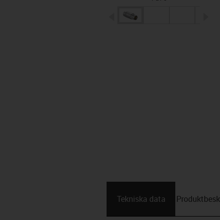
igus-icon-arrow-left
ig
Tekniska data
Produktbesk