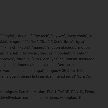
 "drylin", "dryspin", "dry-tech", "dryway", "easy chain", "e-
 "e-spool", "fixflex", "flizz", "i.Cee", "ibow", "igear",
m", "kineKIT, "kopla", "manus", "motion plastics", "motion
n", "ReBeL", "ReCyycle", "reguse", "robolink", "Rohbot",
improves", "xirodur , "xiros" och "yes" är juridiskt skyddade
 jurisdiktioner över hela världen. Detta är en
nde varumärkesansökningar) för igus® SE & Co. KG eller
en slogan i denna lista innebär inte att igus® SE & Co.
rol Techniques, Danaher Motion, ELAU, FAGOR, FANUC, Festo,
a drivtillverkare som nämns på denna webbplats. De