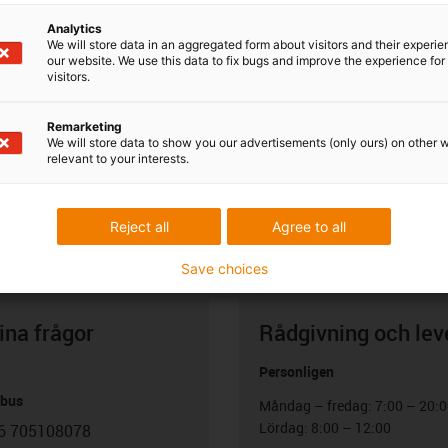
Analytics
We will store data in an aggregated form about visitors and their experi
our website. We use this data to fix bugs and improve the experience for 
visitors.
Remarketing
We will store data to show you our advertisements (only ours) on other 
relevant to your interests.
Reject all
Agree to all
Save choices
ina frågor
Rådgivning och lev
Personligen
abus
Måndag – fredag: 7:00 – 20:
Lördag: 8:00 – 12:00
6 705108078
con-phone