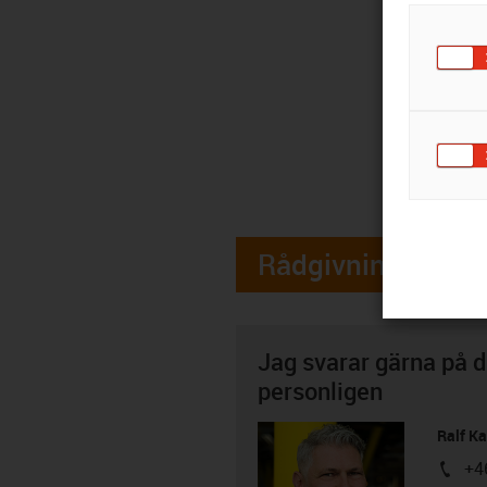
Rådgivning
Jag svarar gärna på d
personligen
Ralf K
+4
igus-i