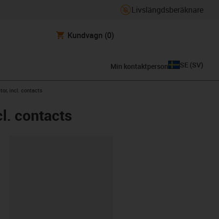
Livslängdsberäknare
Kundvagn
(0)
SE
(
SV
)
Min kontaktperson
or, incl. contacts
l. contacts
clipboard