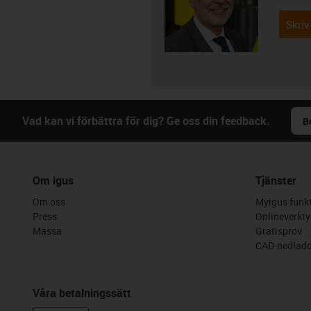
Skriv
Vad kan vi förbättra för dig? Ge oss din feedback.
B
Om igus
Tjänster
Om oss
Myigus funkt
Press
Onlineverkty
Mässa
Gratisprov
CAD-nedladd
Våra betalningssätt