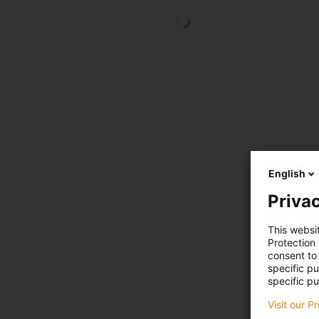
English
Privac
This websi
Protection
consent to 
specific p
specific pu
Visit our P