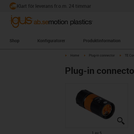
Klart för leverans fr.o.m. 24 timmar
Shop
Konfiguratorer
Produktinformation
igus-icon-arrow-right
igus-icon-arrow-right
igus-ico
Home
Plug-in connector
TE Con
Plug-in connector
igus
igus
igus
igus
igus
1 av 5