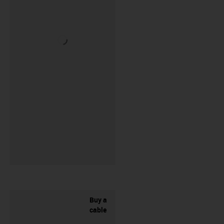
Buy a
cable