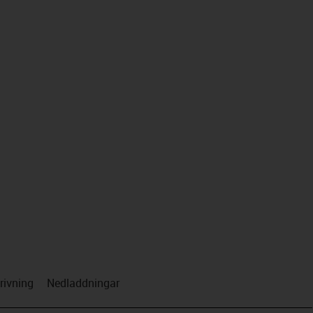
us-icon-arrow-right
rivning
Nedladdningar