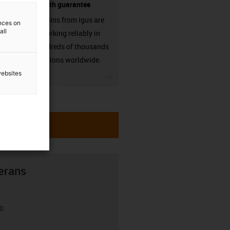
source - with guarantee
Energy chains from igus are
ences on
all
already working reliably in
many hundreds of thousands
of applications worldwide.
websites
igus-icon-3arrow
erans
00