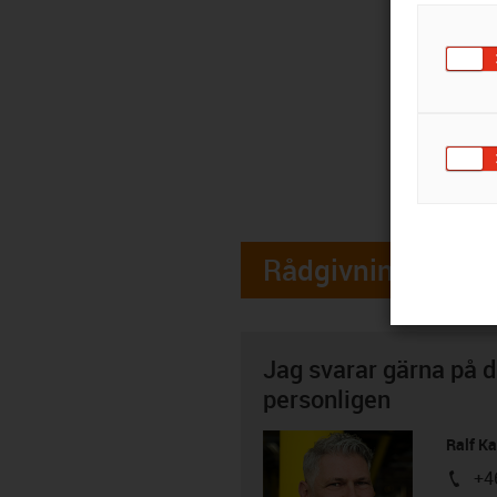
Rådgivning
Jag svarar gärna på d
personligen
Ralf K
+4
igus-i