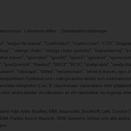
aktionsruta
Allmänna villkor
Dataskyddsinställningar
, "kedjor för kranar", "ConProtect", "cradle-chain", "CTD", "drygear",
op", " energy chain", "energy chain systems", "enjoyneering", "e-skin",
s what moves", "igus:bike", "igusGO", "igutex", "iguverse", "iguversu
", "print2mould", "Rawbot", "RBTX", "RCYL", "readycable", "readychai
lament", "tribotape", "triflex", "twisterchain", "when it moves, igus 
srepubliken Tyskland och i många andra länder och internationella
riella rättigheter (t.ex. B. registrerade varumärken eller pågåe
ller andra länder. Avsaknaden av ett varumärke, en logotyp eller 
odukter från Allen Bradley, B&R, Baumüller, Beckhoff, Lahr, Cont
, NUM, Parker, Bosch Rexroth, SEW, Siemens, Stöber och alla andr
gna.