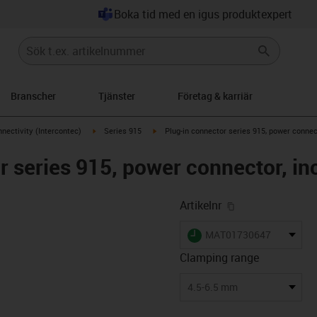
Boka tid med en igus produktexpert
Branscher
Tjänster
Företag & karriär
n-arrow-right
igus-icon-arrow-right
igus-icon-arrow-right
nectivity (Intercontec)
Series 915
Plug-in connector series 915, power connect
 series 915, power connector, inc
igus-icon-copy-
Artikelnr
igus-icon-lieferzeit
MAT01730647
Clamping range
-icon-lupe
-icon-lupe
-icon-lupe
-icon-lupe
-icon-lupe
4.5-6.5 mm