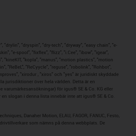
 "drylin", "dryspin", "dry-tech", "dryway", "easy chain", "e-
 "e-spool", "fixflex", "flizz", "i.Cee", "ibow", "igear",
m", "kineKIT, "kopla", "manus", "motion plastics", "motion
n", "ReBeL", "ReCyycle", "reguse", "robolink", "Rohbot",
improves", "xirodur , "xiros" och "yes" är juridiskt skyddade
 jurisdiktioner över hela världen. Detta är en
nde varumärkesansökningar) för igus® SE & Co. KG eller
en slogan i denna lista innebär inte att igus® SE & Co.
rol Techniques, Danaher Motion, ELAU, FAGOR, FANUC, Festo,
a drivtillverkare som nämns på denna webbplats. De