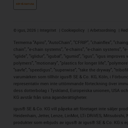
KÖP PÅ FAKTURA
©
igus, 2026
Integritet
Cookiepolicy
Arbetsordning
Red
Termerna "Apiro", "AutoChain", "CFRIP", "chainflex", "chainge"
chain", "e-chain systems", "e-chains", "e-chain systems", "e-lo
"iglide", "iglidur", "igubal", "igumid", "igus", "igus improve
polymers", "motionary", "plastics for longer life", "polymore
"savfe", "speedigus", "superwise", "take the dryway", "tribofi
varumärken som tillhör igus® SE & Co. KG, Köln, i Förbund
representativ men inte uttömmande förteckning över immate
dess dotterbolag i Tyskland, Europeiska unionen, USA och/e
KG avstår från sina äganderättigheter.
igus® SE & Co. KG vill påpeka att företaget inte säljer pr
Heidenhain, Jetter, Lenze, LinMot, LTi DRiVES, Mitsubishi
produkter som erbjuds av igus® är igus® SE & Co.
KG:s e