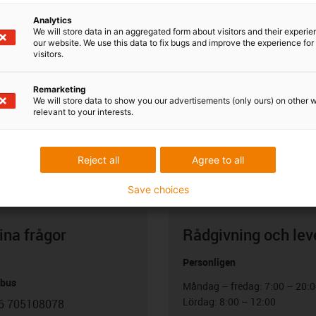
Analytics
We will store data in an aggregated form about visitors and their experi
our website. We use this data to fix bugs and improve the experience for 
visitors.
Remarketing
We will store data to show you our advertisements (only ours) on other 
relevant to your interests.
Reject all
Agree to all
Save choices
ina frågor
Rådgivning och lev
Personligen
abus
Måndag – fredag: 7:00 – 20:
Lördag: 8:00 – 12:00
6 705108078
con-phone