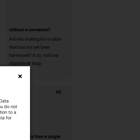
without a connector?
Are you looking for a cable
that has not yet been
harnessed? If so, visit our
chainflex® shop.
igus-icon-3arrow
All
 Data
ou do not
ion to a
ta for
components from a single