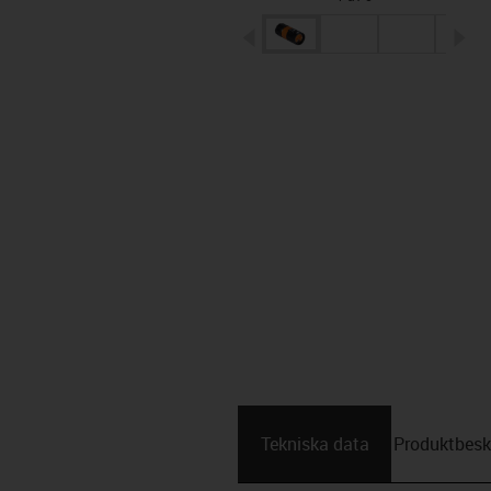
igus-icon-arrow-left
ig
Tekniska data
Produktbesk