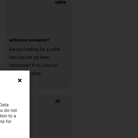
cable
without a connector?
Are you looking for a cable
that has not yet been
harnessed? If so, visit our
chainflex® shop.
igus-icon-3arrow
All
 Data
ou do not
ion to a
ta for