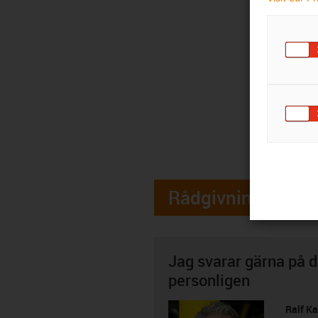
Rådgivning
Jag svarar gärna på d
personligen
Ralf K