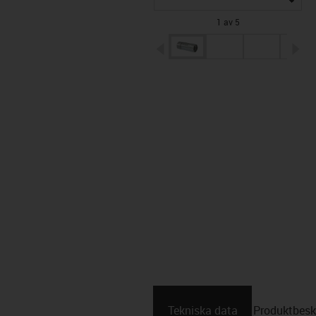
1 av 5
igus-icon-arrow-left
ig
Tekniska data
Produktbesk