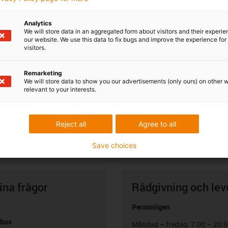
Analytics
We will store data in an aggregated form about visitors and their experi
our website. We use this data to fix bugs and improve the experience for 
visitors.
Remarketing
We will store data to show you our advertisements (only ours) on other 
relevant to your interests.
Reject all
Agree to all
Save choices
ina frågor
Rådgivning och lev
Personligen
abus
Måndag – fredag: 7:00 – 20: