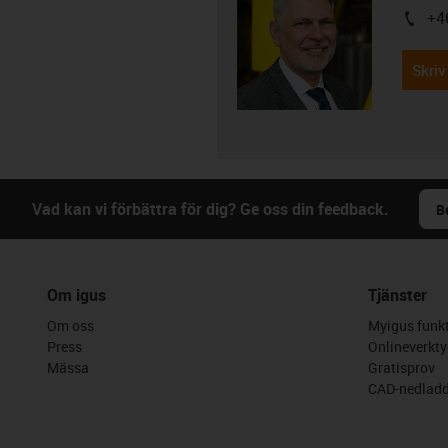
+4
igus-i
Skriv
Vad kan vi förbättra för dig? Ge oss din feedback.
B
Om igus
Tjänster
Om oss
Myigus funkt
Press
Onlineverkty
Mässa
Gratisprov
CAD-nedladd