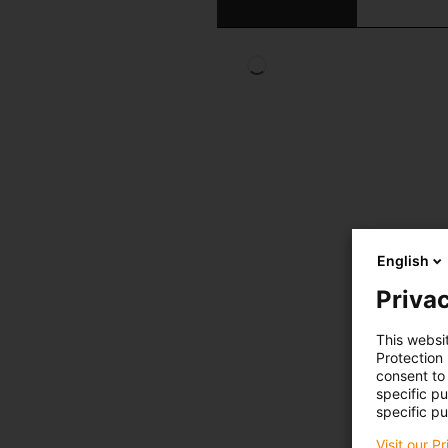
English
Privac
This websi
Protection
consent to 
specific p
specific pu
Visit our P