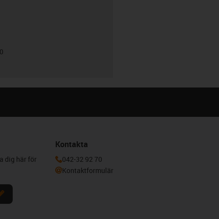
00
Kontakta
a dig här för
042-32 92 70
Kontaktformulär