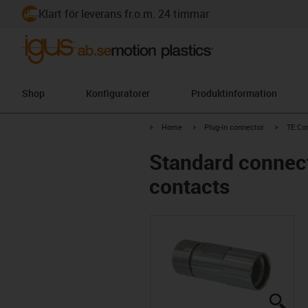
Klart för leverans fr.o.m. 24 timmar
Shop
Konfiguratorer
Produktinformation
igus-icon-arrow-right
igus-icon-arrow-right
igus-ico
Home
Plug-in connector
TE Con
Standard connect
contacts
igus
igus
igus
igus
igus