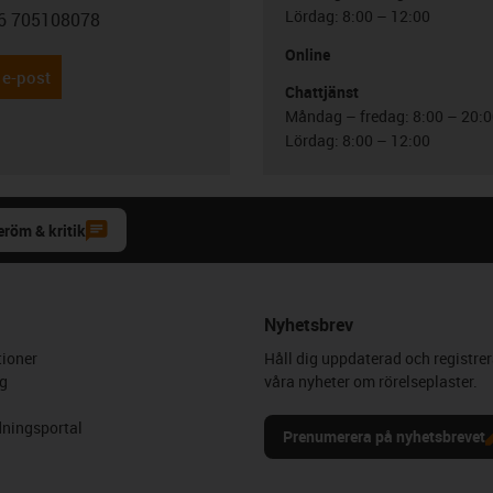
Lördag: 8:00 – 12:00
6 705108078
con-phone
Online
 e-post
Chattjänst
Måndag – fredag: 8:00 – 20:
Lördag: 8:00 – 12:00
eröm & kritik
Nyhetsbrev
ioner
Håll dig uppdaterad och registrer
g
våra nyheter om rörelseplaster.
ningsportal
Prenumerera på nyhetsbrevet