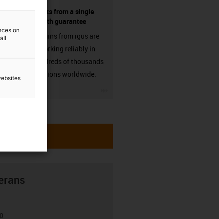
components from a single
source - with guarantee
ences on
Energy chains from igus are
all
already working reliably in
many hundreds of thousands
of applications worldwide.
websites
igus-icon-3arrow
erans
00