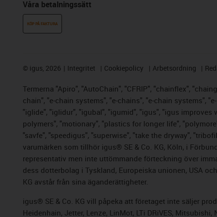
Våra betalningssätt
KÖP PÅ FAKTURA
©
igus, 2026
Integritet
Cookiepolicy
Arbetsordning
Red
Termerna "Apiro", "AutoChain", "CFRIP", "chainflex", "chainge"
chain", "e-chain systems", "e-chains", "e-chain systems", "e-lo
"iglide", "iglidur", "igubal", "igumid", "igus", "igus improve
polymers", "motionary", "plastics for longer life", "polymore
"savfe", "speedigus", "superwise", "take the dryway", "tribofi
varumärken som tillhör igus® SE & Co. KG, Köln, i Förbund
representativ men inte uttömmande förteckning över immate
dess dotterbolag i Tyskland, Europeiska unionen, USA och/e
KG avstår från sina äganderättigheter.
igus® SE & Co. KG vill påpeka att företaget inte säljer pr
Heidenhain, Jetter, Lenze, LinMot, LTi DRiVES, Mitsubishi