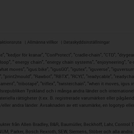
aktionsruta
Allmänna villkor
Dataskyddsinställningar
, "kedjor för kranar", "ConProtect", "cradle-chain", "CTD", "drygear",
op", " energy chain", "energy chain systems", "enjoyneering", "e-skin",
s what moves", "igus:bike", "igusGO", "igutex", "iguverse", "iguversu
", "print2mould", "Rawbot", "RBTX", "RCYL", "readycable", "readychai
lament", "tribotape", "triflex", "twisterchain", "when it moves, igus 
srepubliken Tyskland och i många andra länder och internationella
riella rättigheter (t.ex. B. registrerade varumärken eller pågåe
ller andra länder. Avsaknaden av ett varumärke, en logotyp eller 
odukter från Allen Bradley, B&R, Baumüller, Beckhoff, Lahr, Cont
, NUM, Parker, Bosch Rexroth, SEW, Siemens, Stöber och alla andr