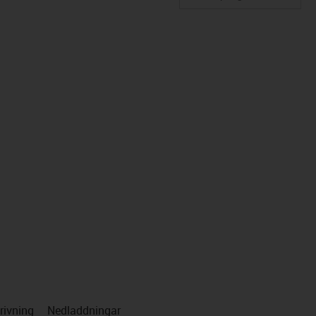
us-icon-arrow-right
rivning
Nedladdningar