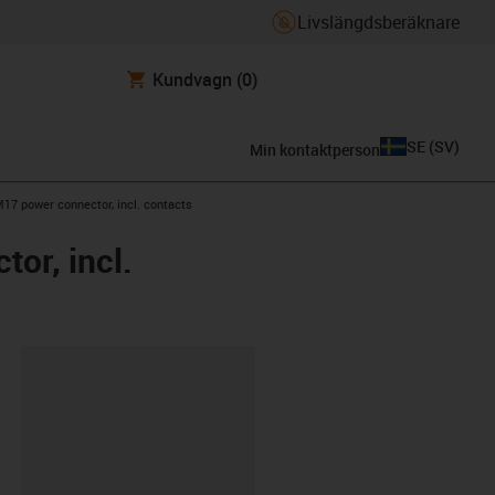
Livslängdsberäknare
Kundvagn
(0)
SE
(
SV
)
Min kontaktperson
M17 power connector, incl. contacts
or, incl.
clipboard