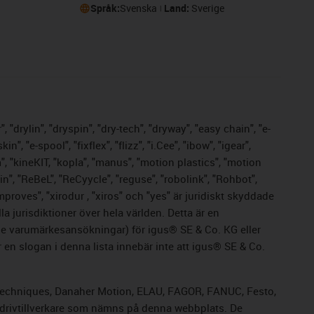
Språk:
Svenska
Land:
Sverige
 "drylin", "dryspin", "dry-tech", "dryway", "easy chain", "e-
 "e-spool", "fixflex", "flizz", "i.Cee", "ibow", "igear",
m", "kineKIT, "kopla", "manus", "motion plastics", "motion
n", "ReBeL", "ReCyycle", "reguse", "robolink", "Rohbot",
improves", "xirodur , "xiros" och "yes" är juridiskt skyddade
 jurisdiktioner över hela världen. Detta är en
nde varumärkesansökningar) för igus® SE & Co. KG eller
en slogan i denna lista innebär inte att igus® SE & Co.
rol Techniques, Danaher Motion, ELAU, FAGOR, FANUC, Festo,
a drivtillverkare som nämns på denna webbplats. De