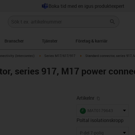
Boka tid med en igus produktexpert
Branscher
Tjänster
Företag & karriär
n-arrow-right
igus-icon-arrow-right
igus-icon-arrow-right
nectivity (Intercontec)
Series M17/617/917
Standard connector, series 917, 
or, series 917, M17 power connect
igus-icon-copy-
Artikelnr
igus-icon-lieferzeit
MAT0179643
Poltal isolationskropp
-icon-lupe
-icon-lupe
-icon-lupe
-icon-lupe
-icon-lupe
P-del 7-polig