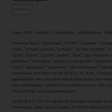
KÖP PÅ FAKTURA
©
igus, 2026
Integritet
Cookiepolicy
Arbetsordning
Red
Termerna "Apiro", "AutoChain", "CFRIP", "chainflex", "chainge"
chain", "e-chain systems", "e-chains", "e-chain systems", "e-lo
"iglide", "iglidur", "igubal", "igumid", "igus", "igus improve
polymers", "motionary", "plastics for longer life", "polymore
"savfe", "speedigus", "superwise", "take the dryway", "tribofi
varumärken som tillhör igus® SE & Co. KG, Köln, i Förbund
representativ men inte uttömmande förteckning över immate
dess dotterbolag i Tyskland, Europeiska unionen, USA och/e
KG avstår från sina äganderättigheter.
igus® SE & Co. KG vill påpeka att företaget inte säljer pr
Heidenhain, Jetter, Lenze, LinMot, LTi DRiVES, Mitsubishi