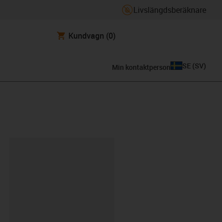
Livslängdsberäknare
Kundvagn
(0)
SE
(
SV
)
Min kontaktperson
clipboard
6-B-AAAA