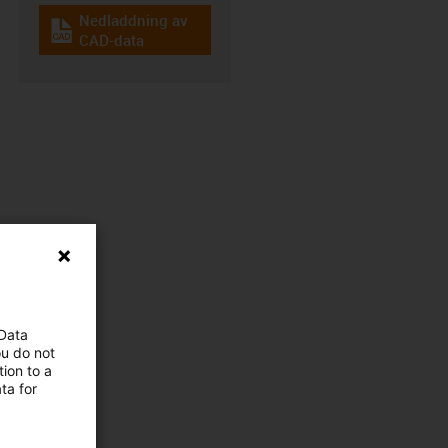
Nedladdning av
igus-icon-cad-dateien
CAD-data
 Data
ou do not
ion to a
ta for