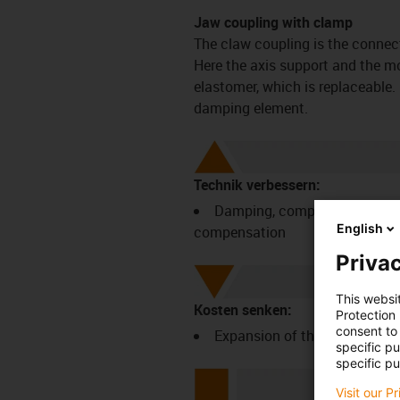
Jaw coupling with clamp
The claw coupling is the connect
Here the axis support and the m
elastomer, which is replaceable.
damping element.
Technik verbessern:
Damping, compensating power
English
compensation
Privac
This websi
Kosten senken:
Protection
consent to 
Expansion of the standardise
specific p
specific pu
Visit our P