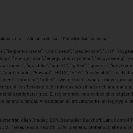
aktionsruta
Allmänna villkor
Dataskyddsinställningar
, "kedjor för kranar", "ConProtect", "cradle-chain", "CTD", "drygear",
op", " energy chain", "energy chain systems", "enjoyneering", "e-skin",
s what moves", "igus:bike", "igusGO", "igutex", "iguverse", "iguversu
", "print2mould", "Rawbot", "RBTX", "RCYL", "readycable", "readychai
lament", "tribotape", "triflex", "twisterchain", "when it moves, igus 
srepubliken Tyskland och i många andra länder och internationella
riella rättigheter (t.ex. B. registrerade varumärken eller pågåe
ller andra länder. Avsaknaden av ett varumärke, en logotyp eller 
odukter från Allen Bradley, B&R, Baumüller, Beckhoff, Lahr, Cont
, NUM, Parker, Bosch Rexroth, SEW, Siemens, Stöber och alla andr