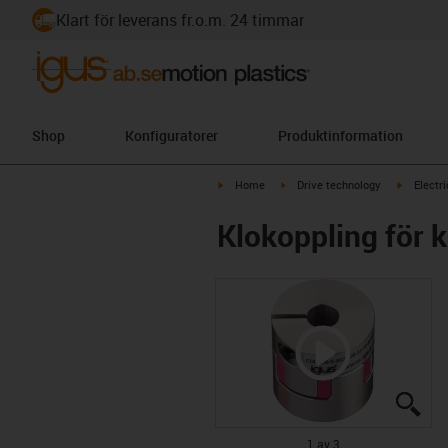
Klart för leverans fr.o.m. 24 timmar
Shop
Konfiguratorer
Produktinformation
igus-icon-arrow-right
igus-icon-arrow-right
igus-icon
Home
Drive technology
Electr
Klokoppling för 
igu
igu
igu
1 av 3