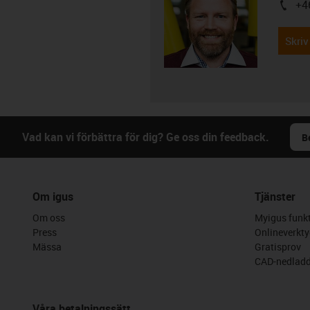
+4
igus-i
Skriv
Vad kan vi förbättra för dig? Ge oss din feedback.
B
Om igus
Tjänster
Om oss
Myigus funkt
Press
Onlineverkty
Mässa
Gratisprov
CAD-nedladd
Våra betalningssätt