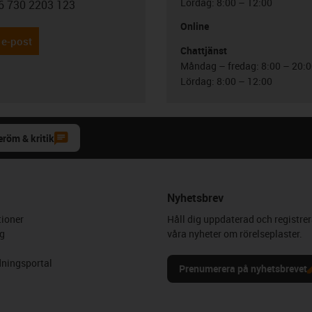
Lördag: 8:00 – 12:00
6 730 2203 123
con-phone
Online
 e-post
Chattjänst
Måndag – fredag: 8:00 – 20:
Lördag: 8:00 – 12:00
eröm & kritik
Nyhetsbrev
ioner
Håll dig uppdaterad och registrer
g
våra nyheter om rörelseplaster.
ningsportal
Prenumerera på nyhetsbrevet