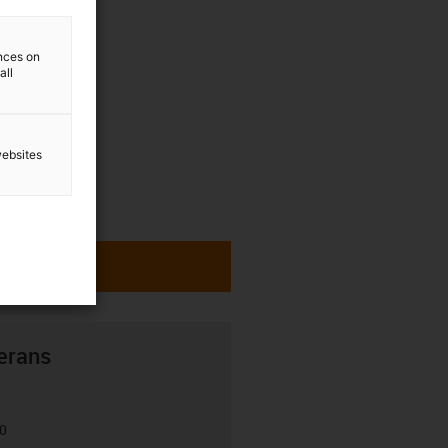
ences on
all
websites
erans
00