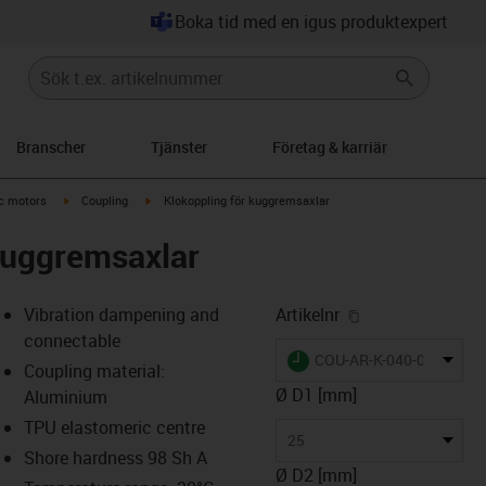
Boka tid med en igus produktexpert
Branscher
Tjänster
Företag & karriär
-arrow-right
igus-icon-arrow-right
igus-icon-arrow-right
ic motors
Coupling
Klokoppling för kuggremsaxlar
kuggremsaxlar
igus-icon-copy-
Vibration dampening and
Artikelnr
connectable
igus-icon-lieferzeit
COU-AR-K-040-050-25-2
Coupling material:
Ø D1 [mm]
Aluminium
TPU elastomeric centre
s-icon-lupe
s-icon-lupe
s-icon-lupe
25
Shore hardness 98 Sh A
Ø D2 [mm]