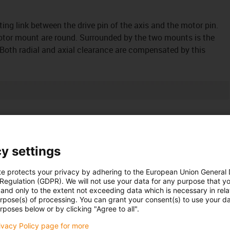
ing link between the drive pin of the axis and the motor pin.
otor mount are round. Surrounded by the two mounts is the
 Both radial and axial clearance are compensated by this
 transmission, hollow coupling for shaft length
y settings
te protects your privacy by adhering to the European Union General
 Regulation (GDPR). We will not use your data for any purpose that y
and only to the extent not exceeding data which is necessary in relat
d clutch series
urpose(s) of processing. You can grant your consent(s) to use your da
rposes below or by clicking "Agree to all".
rivacy Policy page for more