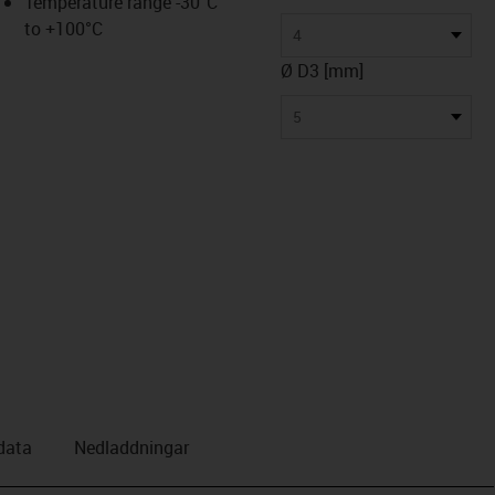
Temperature range -30°C
to +100°C
4
Ø D3 [mm]
5
data
Nedladdningar