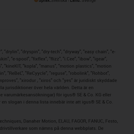
Språk:
Svenska
Land:
Sverige
 "drylin", "dryspin", "dry-tech", "dryway", "easy chain", "e-
 "e-spool", "fixflex", "flizz", "i.Cee", "ibow", "igear",
m", "kineKIT, "kopla", "manus", "motion plastics", "motion
n", "ReBeL", "ReCyycle", "reguse", "robolink", "Rohbot",
improves", "xirodur , "xiros" och "yes" är juridiskt skyddade
 jurisdiktioner över hela världen. Detta är en
nde varumärkesansökningar) för igus® SE & Co. KG eller
en slogan i denna lista innebär inte att igus® SE & Co.
rol Techniques, Danaher Motion, ELAU, FAGOR, FANUC, Festo,
a drivtillverkare som nämns på denna webbplats. De