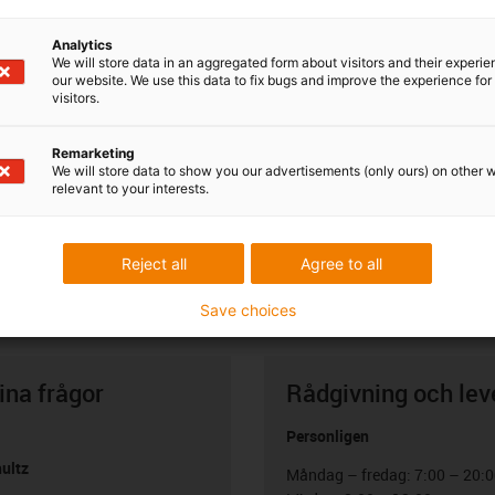
ime thanks to wavelength equalisation
Analytics
We will store data in an aggregated form about visitors and their experi
our website. We use this data to fix bugs and improve the experience for 
visitors.
Remarketing
We will store data to show you our advertisements (only ours) on other 
relevant to your interests.
Reject all
Agree to all
Save choices
ina frågor
Rådgivning och lev
Personligen
ultz
Måndag – fredag: 7:00 – 20: