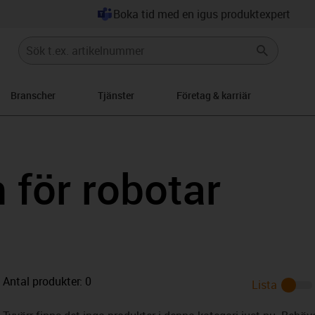
Boka tid med en igus produktexpert
Branscher
Tjänster
Företag & karriär
ight
n för robotar
Antal produkter:
0
Lista