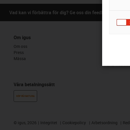
Vad kan vi förbättra för dig? Ge oss din feedback.
B
Om igus
Tjänster
Om oss
Myigus funkt
Press
Onlineverkty
Mässa
Gratisprov
CAD-nedladd
Våra betalningssätt
KÖP PÅ FAKTURA
©
igus, 2026
Integritet
Cookiepolicy
Arbetsordning
Red