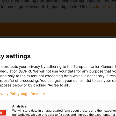
Tyvärr finns det inga produkter i denna kategori just nu. Behöver
lösning? igus® livechatt hjälper dig direkt! Eller
skicka ett medd
ina frågor
Rådgivning och lev
y settings
Personligen
te protects your privacy by adhering to the European Union General
ultz
Måndag – fredag: 7:00 – 20:
 Regulation (GDPR). We will not use your data for any purpose that y
and only to the extent not exceeding data which is necessary in relat
Lördag: 8:00 – 12:00
6 730 2203 123
con-phone
urpose(s) of processing. You can grant your consent(s) to use your da
rposes below or by clicking "Agree to all".
Online
 e-post
rivacy Policy page for more
Chattjänst
Måndag – fredag: 8:00 – 20:
Lördag: 8:00 – 12:00
Analytics
We will store data in an aggregated form about visitors and their experi
our website. We use this data to fix bugs and improve the experience for 