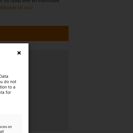
 du hjälp eller en individuell
elande till oss!
erans
 Data
00
ou do not
ion to a
ta for
00
ences on
all