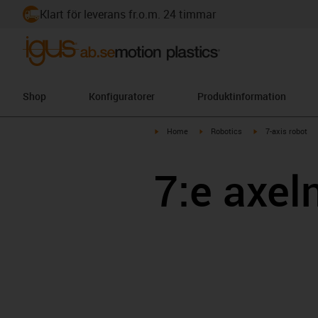
Klart för leverans fr.o.m. 24 timmar
Shop
Konfiguratorer
Produktinformation
igus-icon-arrow-right
igus-icon-arrow-right
igus-icon-arrow-r
Home
Robotics
7-axis robot
7:e axel