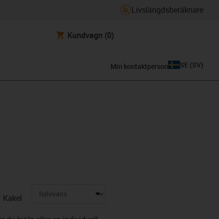
Livslängdsberäknare
Kundvagn
(0)
SE
(
SV
)
Min kontaktperson
Kakel