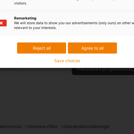
visitors.
eröm & kritik
Remarketing
We will store data to show you our advertisements (only ours) on other 
relevant to your interests.
Nyhetsbrev
ioner
Håll dig uppdaterad och registrer
Reject all
Agree to all
g
våra nyheter om rörelseplaster.
Save choices
ningsportal
Prenumerera på nyhetsbrevet
aktionsruta
Allmänna villkor
Dataskyddsinställningar