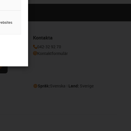
websites
Kontakta
a dig här för
042-32 92 70
Kontaktformulär
Språk:
Svenska
Land:
Sverige