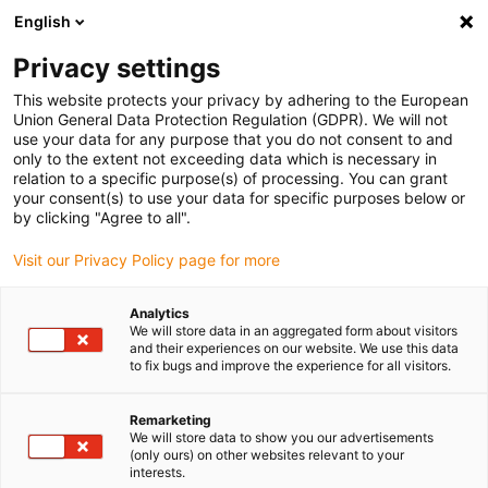
English
(0)
Privacy settings
igus-icon-arrow-right
igus-icon-arrow-right
igus-icon-arrow-right
igus-icon-arr
Home
dryspin lead screw technology
Lead screw nuts
This website protects your privacy by adhering to the European
Actuator replacement nuts
Union General Data Protection Regulation (GDPR). We will not
use your data for any purpose that you do not consent to and
only to the extent not exceeding data which is necessary in
relation to a specific purpose(s) of processing. You can grant
Mutter för linjär modul
your consent(s) to use your data for specific purposes below or
by clicking "Agree to all".
Visit our Privacy Policy page for more
Vår gängade mutter för linjärmoduler är speciellt utformad för
Analytics
användning i SLW-linjärmoduler och finns i olika
We will store data in an aggregated form about visitors
specialutföranden. Beroende på användningsområde kan du välja
and their experiences on our website. We use this data
mellan följande varianter: Rektangulära gängade muttrar är
to fix bugs and improve the experience for all visitors.
platsbesparande och idealiska för kompakta
installationsförhållanden, flänsade gängade muttrar för enkel
Remarketing
installation och säker fastsättning och standardgängade muttrar
We will store data to show you our advertisements
(only ours) on other websites relevant to your
som är mångsidigt användbara.
interests.
Alla muttrar är baserade på den beprövade dryspin-tekniken - för