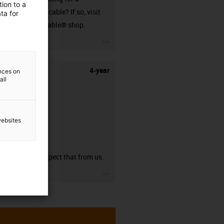
ion to a
harnessed cable? If so, visit
ta for
our readycable® shop.
igus-icon-3arrow
4-year
ences on
all
websites
guarantee
You can expect that from us.
igus-icon-3arrow