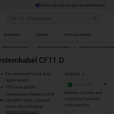
Boka tid med en igus produktexpert
Branscher
Tjänster
Företag & karriär
gus-icon-arrow-right
igus-icon-arrow-right
igus-icon-arrow-right
Okontakterade kablar
Measuring system cables
chainflex® mätsystemkabe
ystemkabel CF11.D
igus-icon-copy-
For extremely heavy duty
Artikelnr
applications
igus-icon-lieferzeit
CF11.018.D
TPE outer jacket
Number of cores and
Oil-resistant (following DIN
conductor nominal
EN 60811-404), resistant
cross-section
to bio oils (following
VDMA 24568 with