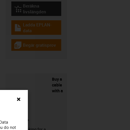
Beräkna
igus-icon-lebensdauerrechner
livslängden
Ladda EPLAN-
igus-icon-download-plan
data
Begär gratisprov
igus-icon-gratismuster
Buy a
cable
with a
connector?
 Data
ou do not
Are you looking for a