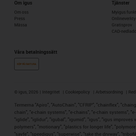
Om igus
Tjänster
Om oss
Myigus funkt
Press
Onlineverkty
Mässa
Gratisprov
CAD-nedladd
Våra betalningssätt
KÖP PÅ FAKTURA
©
igus, 2026
Integritet
Cookiepolicy
Arbetsordning
Red
Termerna "Apiro", "AutoChain", "CFRIP", "chainflex", "chainge"
chain", "e-chain systems", "e-chains", "e-chain systems", "e-lo
"iglide", "iglidur", "igubal", "igumid", "igus", "igus improve
polymers", "motionary", "plastics for longer life", "polymore
"savfe", "speedigus", "superwise", "take the dryway", "tribofi