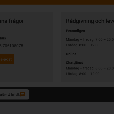
ina frågor
Rådgivning och lev
Personligen
abus
Måndag – fredag: 7:00 – 20:
Lördag: 8:00 – 12:00
6 705108078
con-phone
Online
 e-post
Chattjänst
Måndag – fredag: 8:00 – 20:
Lördag: 8:00 – 12:00
eröm & kritik