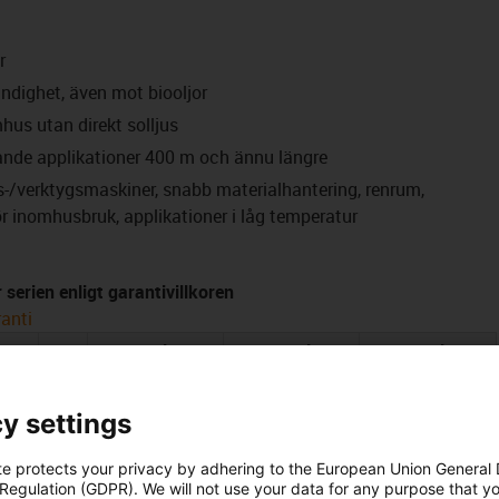
r
ndighet, även mot biooljor
hus utan direkt solljus
ande applikationer 400 m och ännu längre
s-/verktygsmaskiner, snabb materialhantering, renrum,
ör inomhusbruk, applikationer i låg temperatur
serien enligt garantivillkoren
anti
5 miljon
7,5 miljon
10 miljon
a
R min. [faktor x
R min. [faktor x
R min. [faktor x
åkväg
y settings
max.
d]
d]
d]
2
te protects your privacy by adhering to the European Union General
m/s
]
[m]
 Regulation (GDPR). We will not use your data for any purpose that y