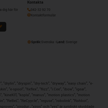
Kontakta
a dig här för
042-32 92 70
Kontaktformulär
Språk:
Svenska
Land:
Sverige
 "drylin", "dryspin", "dry-tech", "dryway", "easy chain", "e-
 "e-spool", "fixflex", "flizz", "i.Cee", "ibow", "igear",
m", "kineKIT, "kopla", "manus", "motion plastics", "motion
n", "ReBeL", "ReCyycle", "reguse", "robolink", "Rohbot",
improves", "xirodur , "xiros" och "yes" är juridiskt skyddade