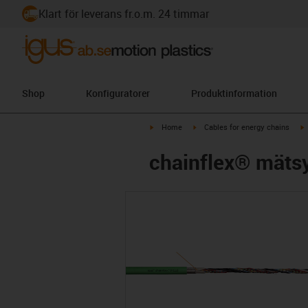
Klart för leverans fr.o.m. 24 timmar
Shop
Konfiguratorer
Produktinformation
igus-icon-arrow-right
igus-icon-arrow-right
i
Home
Cables for energy chains
chainflex® mäts