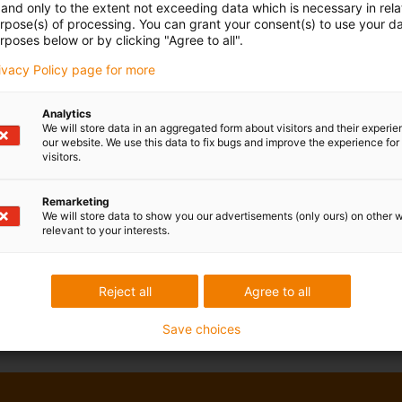
and only to the extent not exceeding data which is necessary in relat
10
11
12
urpose(s) of processing. You can grant your consent(s) to use your da
rposes below or by clicking "Agree to all".
100
≤ 400
7,5
8,5
9,5
rivacy Policy page for more
10
11
12
Analytics
We will store data in an aggregated form about visitors and their experi
öjligt – vänligen be om en individuell beräkning.
our website. We use this data to fix bugs and improve the experience for 
visitors.
Remarketing
We will store data to show you our advertisements (only ours) on other 
relevant to your interests.
Reject all
Agree to all
Save choices