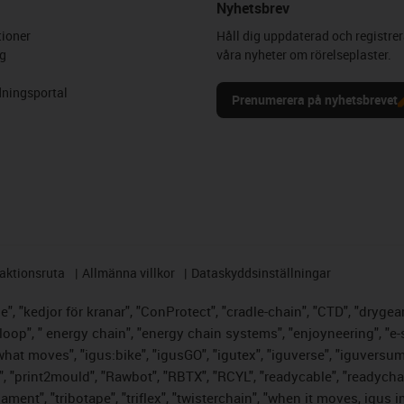
Nyhetsbrev
ioner
Håll dig uppdaterad och registrer
g
våra nyheter om rörelseplaster.
ningsportal
Prenumerera på nyhetsbrevet
aktionsruta
Allmänna villkor
Dataskyddsinställningar
, "kedjor för kranar", "ConProtect", "cradle-chain", "CTD", "drygear",
op", " energy chain", "energy chain systems", "enjoyneering", "e-skin",
s what moves", "igus:bike", "igusGO", "igutex", "iguverse", "iguversu
", "print2mould", "Rawbot", "RBTX", "RCYL", "readycable", "readychai
lament", "tribotape", "triflex", "twisterchain", "when it moves, igus 