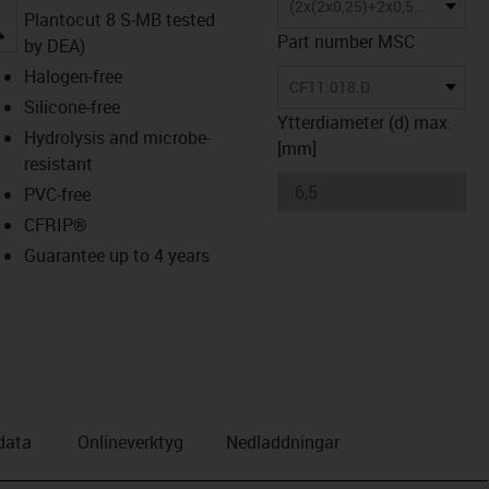
(2x(2x0,25)+2x0,5)C
Plantocut 8 S-MB tested
igus-icon-lupe
Part number MSC
by DEA)
Halogen-free
CF11.018.D
Silicone-free
Ytterdiameter (d) max.
Hydrolysis and microbe-
[mm]
resistant
PVC-free
CFRIP®
Guarantee up to 4 years
data
Onlineverktyg
Nedladdningar