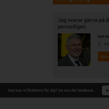
Jag svarar gärna på d
personligen
Ralf K
+4
igus-i
Skriv
Vad kan vi förbättra för dig? Ge oss din feedback.
B