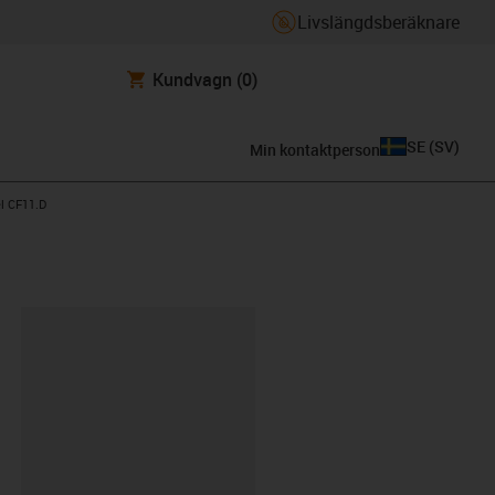
Livslängdsberäknare
Kundvagn
(0)
SE
(
SV
)
Min kontaktperson
l CF11.D
clipboard