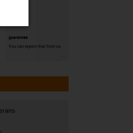
guarantee
You can expect that from us.
igus-icon-3arrow
erans
00