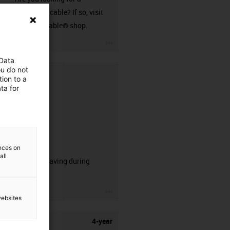
harnessed cable? If so, visit
our readycable® shop.
igus-icon-3arrow
 Data
ou do not
ion to a
ta for
CFRIP®
ences on
all
50% time saving during
stripping.
igus-icon-3arrow
websites
4-year