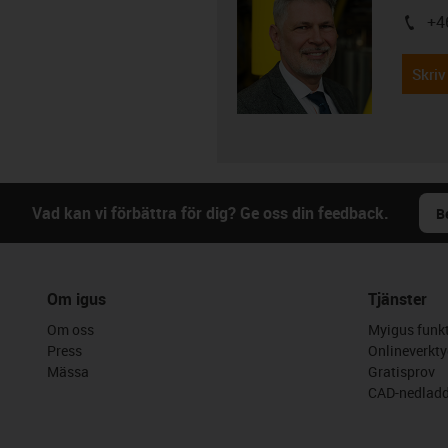
+4
igus-i
Skriv
Vad kan vi förbättra för dig? Ge oss din feedback.
B
Om igus
Tjänster
Om oss
Myigus funkt
Press
Onlineverkty
Mässa
Gratisprov
CAD-nedladd