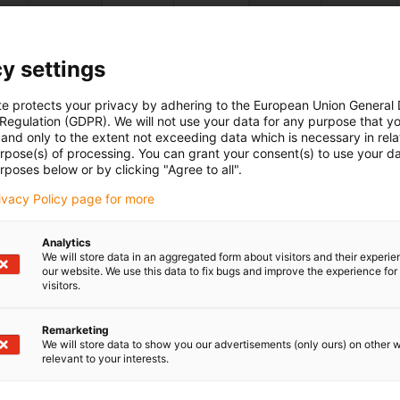
5
10
8,5
11
9,5
12
12,5
11
13,5
12
14,5
y settings
jligt - vänligen fråga efter en individuell beräkning.
te protects your privacy by adhering to the European Union General
 Regulation (GDPR). We will not use your data for any purpose that y
and only to the extent not exceeding data which is necessary in relat
urpose(s) of processing. You can grant your consent(s) to use your da
rposes below or by clicking "Agree to all".
rivacy Policy page for more
Analytics
We will store data in an aggregated form about visitors and their experi
our website. We use this data to fix bugs and improve the experience for 
visitors.
Remarketing
We will store data to show you our advertisements (only ours) on other 
relevant to your interests.