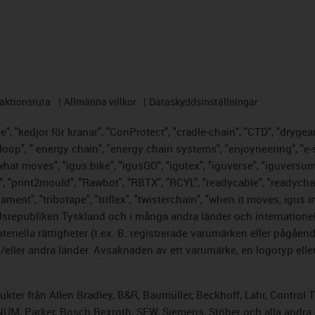
aktionsruta
Allmänna villkor
Dataskyddsinställningar
, "kedjor för kranar", "ConProtect", "cradle-chain", "CTD", "drygear",
op", " energy chain", "energy chain systems", "enjoyneering", "e-skin",
s what moves", "igus:bike", "igusGO", "igutex", "iguverse", "iguversu
", "print2mould", "Rawbot", "RBTX", "RCYL", "readycable", "readychai
lament", "tribotape", "triflex", "twisterchain", "when it moves, igus 
srepubliken Tyskland och i många andra länder och internationella
riella rättigheter (t.ex. B. registrerade varumärken eller pågåe
ller andra länder. Avsaknaden av ett varumärke, en logotyp eller 
odukter från Allen Bradley, B&R, Baumüller, Beckhoff, Lahr, Cont
, NUM, Parker, Bosch Rexroth, SEW, Siemens, Stöber och alla andr