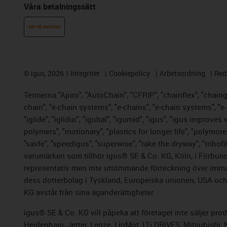
Våra betalningssätt
KÖP PÅ FAKTURA
©
igus, 2026
Integritet
Cookiepolicy
Arbetsordning
Red
Termerna "Apiro", "AutoChain", "CFRIP", "chainflex", "chainge"
chain", "e-chain systems", "e-chains", "e-chain systems", "e-lo
"iglide", "iglidur", "igubal", "igumid", "igus", "igus improve
polymers", "motionary", "plastics for longer life", "polymore
"savfe", "speedigus", "superwise", "take the dryway", "tribofi
varumärken som tillhör igus® SE & Co. KG, Köln, i Förbund
representativ men inte uttömmande förteckning över immate
dess dotterbolag i Tyskland, Europeiska unionen, USA och/e
KG avstår från sina äganderättigheter.
igus® SE & Co. KG vill påpeka att företaget inte säljer pr
Heidenhain, Jetter, Lenze, LinMot, LTi DRiVES, Mitsubishi