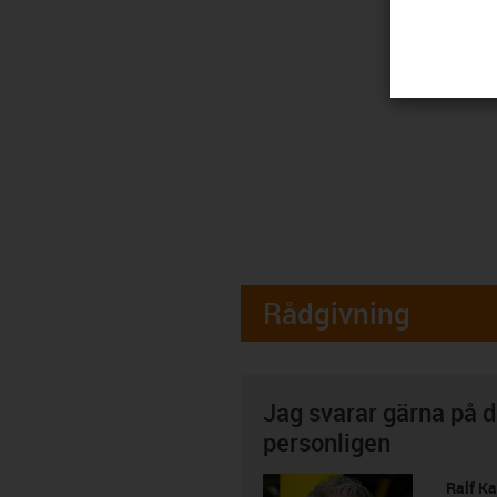
Rådgivning
Jag svarar gärna på d
personligen
Ralf K