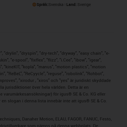
Språk:
Svenska
Land:
Sverige
 "drylin", "dryspin", "dry-tech", "dryway", "easy chain", "e-
 "e-spool", "fixflex", "flizz", "i.Cee", "ibow", "igear",
m", "kineKIT, "kopla", "manus", "motion plastics", "motion
n", "ReBeL", "ReCyycle", "reguse", "robolink", "Rohbot",
improves", "xirodur , "xiros" och "yes" är juridiskt skyddade
 jurisdiktioner över hela världen. Detta är en
nde varumärkesansökningar) för igus® SE & Co. KG eller
en slogan i denna lista innebär inte att igus® SE & Co.
rol Techniques, Danaher Motion, ELAU, FAGOR, FANUC, Festo,
a drivtillverkare som nämns på denna webbplats. De