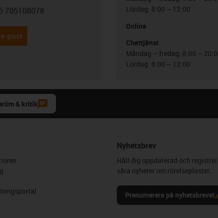
Lördag: 8:00 – 12:00
6 705108078
con-phone
Online
 e-post
Chattjänst
Måndag – fredag: 8:00 – 20:
Lördag: 8:00 – 12:00
eröm & kritik
Nyhetsbrev
ioner
Håll dig uppdaterad och registrer
g
våra nyheter om rörelseplaster.
ningsportal
Prenumerera på nyhetsbrevet