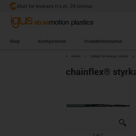
Klart för leverans fr.o.m. 24 timmar
Shop
Konfiguratorer
Produktinformation
igus-icon-arrow-right
igus-icon-arrow-right
i
Home
Cables for energy chains
chainflex® styr
igus
igus
1 av 2