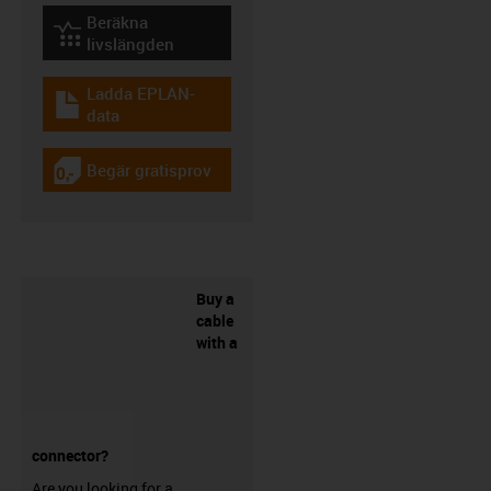
Beräkna
igus-icon-lebensdauerrechner
livslängden
Ladda EPLAN-
igus-icon-download-plan
data
Begär gratisprov
igus-icon-gratismuster
Buy a
cable
with a
connector?
Are you looking for a