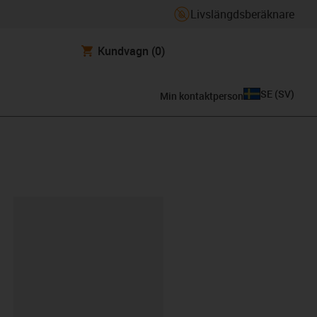
Livslängdsberäknare
Kundvagn
(0)
SE
(
SV
)
Min kontaktperson
clipboard