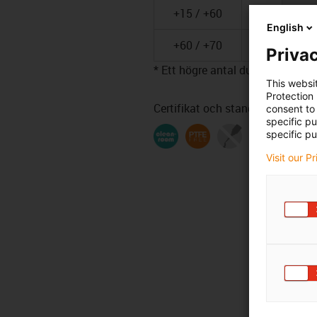
+15 / +60
≤ 50
7,
English
+60 / +70
10
Privac
* Ett högre antal dubbelslag är mö
This websi
Protection
Certifikat och standarder
consent to 
specific p
specific pu
Visit our P