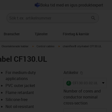
Boka tid med en igus produktexpert
Branscher
Tjänster
Företag & karriär
gus-icon-arrow-right
igus-icon-arrow-right
igus-icon-arrow-right
Okontakterade kablar
Control cables
chainflex® styrkabel CF130.UL
kabel CF130.UL
igus-icon-copy-
For medium-duty
Artikelnr
applications
igus-icon-lieferzeit
CF130.03.02.UL
PVC outer jacket
Number of cores and
Flame retardant
conductor nominal
Silicone-free
-icon-lupe
-icon-lupe
cross-section
Not oil-resistant