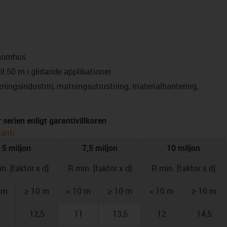
inomhus
l 50 m i glidande applikationer
kningsindustrin, matningsutrustning, materialhantering,
serien enligt garantivillkoren
anti
5 miljon
7,5 miljon
10 miljon
n. [faktor x d]
R min. [faktor x d]
R min. [faktor x d]
 m
≥ 10 m
< 10 m
≥ 10 m
< 10 m
≥ 10 m
12,5
11
13,5
12
14,5