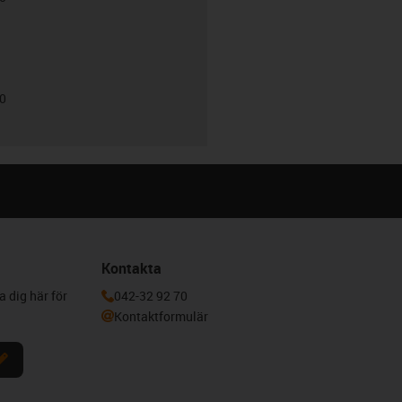
00
Kontakta
a dig här för
042-32 92 70
Kontaktformulär