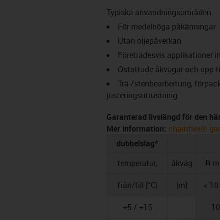
Typiska användningsområden
För medelhöga påkänningar
Utan oljepåverkan
Företrädesvis applikationer 
Ostöttade åkvägar och upp til
Trä-/stenbearbeitung, förpac
justeringsutrustning
Garanterad livslängd för den här 
Mer information:
chainflex® gar
dubbelslag*
temperatur,
åkväg
R mi
från/till [°C]
[m]
< 10
+5 / +15
10