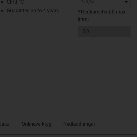
CFRIP®
2x0,34
Guarantee up to 4 years
Ytterdiameter (d) max.
[mm]
data
Onlineverktyg
Nedladdningar