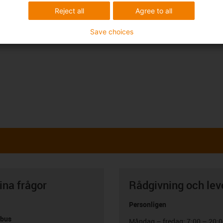
Reject all
Agree to all
Save choices
ina frågor
Rådgivning och lev
Personligen
abus
Måndag – fredag: 7:00 – 20: