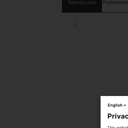
Tekniska data
Produktbesk
English
Privac
This websi