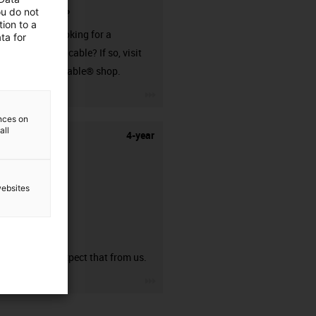
ou do not
connector?
ion to a
Are you looking for a
ta for
harnessed cable? If so, visit
our readycable® shop.
igus-icon-3arrow
ences on
all
4-year
websites
guarantee
You can expect that from us.
igus-icon-3arrow