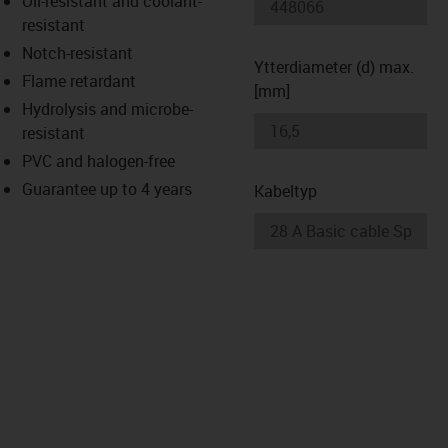
Oil-resistant and coolant-
-icon-lupe
-icon-lupe
resistant
Notch-resistant
Ytterdiameter (d) max.
Flame retardant
[mm]
Hydrolysis and microbe-
resistant
PVC and halogen-free
Guarantee up to 4 years
Kabeltyp