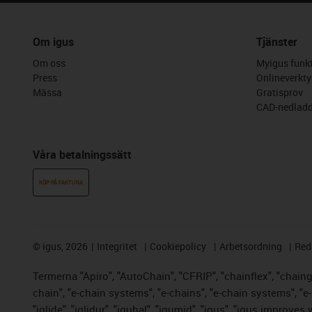
Om igus
Tjänster
Om oss
Myigus funkt
Press
Onlineverkty
Mässa
Gratisprov
CAD-nedladd
Våra betalningssätt
KÖP PÅ FAKTURA
©
igus, 2026
Integritet
Cookiepolicy
Arbetsordning
Red
Termerna "Apiro", "AutoChain", "CFRIP", "chainflex", "chainge"
chain", "e-chain systems", "e-chains", "e-chain systems", "e-lo
"iglide", "iglidur", "igubal", "igumid", "igus", "igus improve