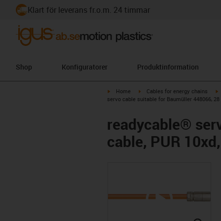
Klart för leverans fr.o.m. 24 timmar
Shop
Konfiguratorer
Produktinformation
igus-icon-arrow-right
igus-icon-arrow-right
i
Home
Cables for energy chains
servo cable suitable for Baumüller 448066, 28
readycable® serv
cable, PUR 10xd