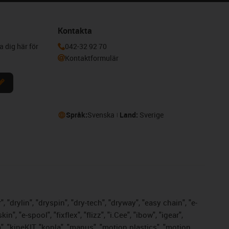
Kontakta
a dig här för
042-32 92 70
Kontaktformulär
Språk:
Svenska
Land:
Sverige
 "drylin", "dryspin", "dry-tech", "dryway", "easy chain", "e-
 "e-spool", "fixflex", "flizz", "i.Cee", "ibow", "igear",
m", "kineKIT, "kopla", "manus", "motion plastics", "motion