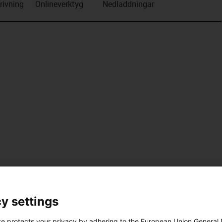
rivning
Onlineverktyg
Nedladdningar
y settings
te protects your privacy by adhering to the European Union General