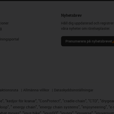
Nyhetsbrev
ioner
Håll dig uppdaterad och registrer
g
våra nyheter om rörelseplaster.
ningsportal
Prenumerera på nyhetsbrevet
aktionsruta
Allmänna villkor
Dataskyddsinställningar
, "kedjor för kranar", "ConProtect", "cradle-chain", "CTD", "drygear",
op", " energy chain", "energy chain systems", "enjoyneering", "e-skin",
s what moves", "igus:bike", "igusGO", "igutex", "iguverse", "iguversu