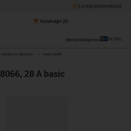
Livslängdsberäknare
Kundvagn
(0)
SE
(
SV
)
Min kontaktperson
gus-icon-arrow-right
igus-icon-arrow-right
suitable for Baumüller
readycable®
48066, 28 A basic
clipboard