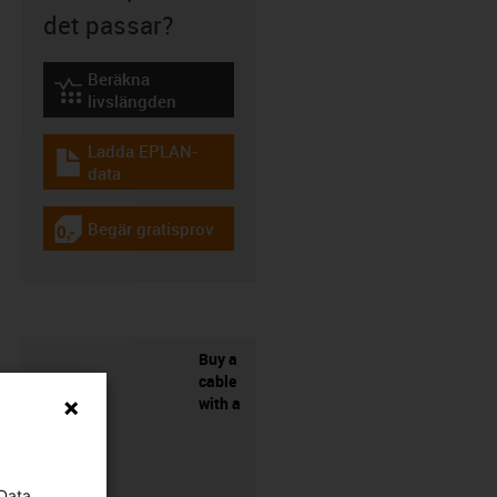
det passar?
Beräkna
igus-icon-lebensdauerrechner
livslängden
Ladda EPLAN-
igus-icon-download-plan
data
Begär gratisprov
igus-icon-gratismuster
Buy a
cable
with a
 Data