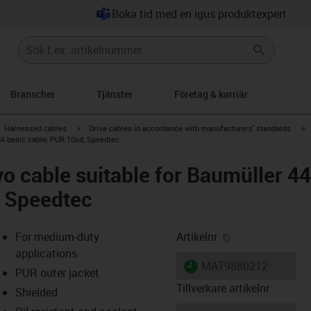
Boka tid med en igus produktexpert
Branscher
Tjänster
Företag & karriär
gus-icon-arrow-right
igus-icon-arrow-right
i
Harnessed cables
Drive cables in accordance with manufacturers' standards
 A basic cable, PUR 10xd, Speedtec
o cable suitable for Baumüller 4
, Speedtec
igus-icon-copy-
For medium-duty
Artikelnr
applications
igus-icon-lieferzeit
MAT9880212
PUR outer jacket
Tillverkare artikelnr
Shielded