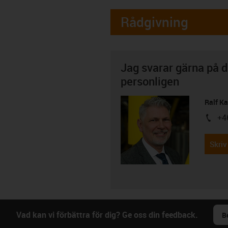
Rådgivning
Jag svarar gärna på d
personligen
Ralf K
+4
igus-i
Skriv
Vad kan vi förbättra för dig? Ge oss din feedback.
B