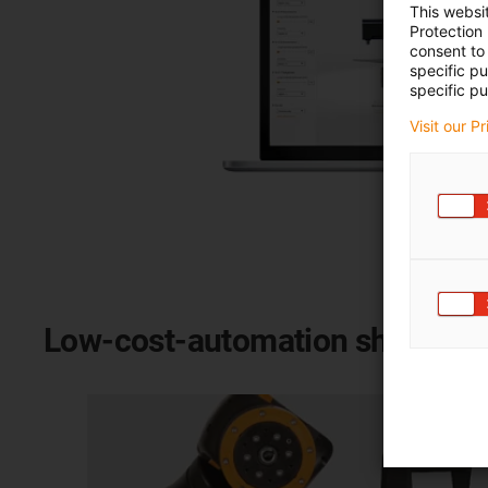
This websi
Protection
consent to 
specific p
specific pu
Visit our P
Low-cost-automation shop