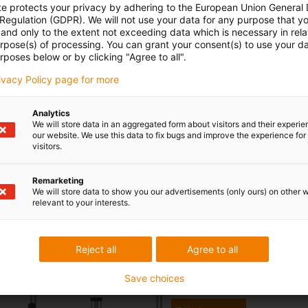
te protects your privacy by adhering to the European Union General
 Regulation (GDPR). We will not use your data for any purpose that y
and only to the extent not exceeding data which is necessary in relat
urpose(s) of processing. You can grant your consent(s) to use your da
rposes below or by clicking "Agree to all".
rivacy Policy page for more
Analytics
We will store data in an aggregated form about visitors and their experi
our website. We use this data to fix bugs and improve the experience for 
visitors.
Remarketing
We will store data to show you our advertisements (only ours) on other 
relevant to your interests.
Kostnadseffektiv robotteknik
Reject all
Agree to all
Du kan hitta rätt robot för din
Bläddra, ta reda på mer och b
Save choices