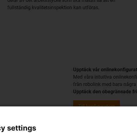
delar av det arbetsstycke som ska mätas så att en
fullständig kvalitetsinspektion kan utföras.
Upptäck vår onlinekonfigura
Med våra intuitiva onlinekon
från robolink med bara några k
Upptäck den obegränsade fri
Till konfiguratorn
y settings