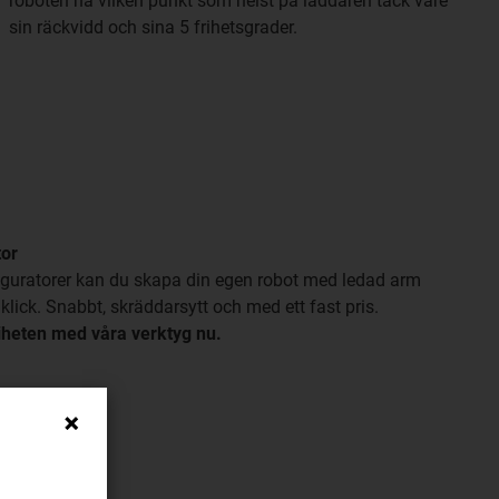
roboten nå vilken punkt som helst på laddaren tack vare
sin räckvidd och sina 5 frihetsgrader.
tor
figuratorer kan du skapa din egen robot med ledad arm
lick. Snabbt, skräddarsytt och med ett fast pris.
heten med våra verktyg nu.