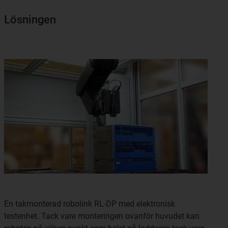
Lösningen
En takmonterad robolink RL-DP med elektronisk
testenhet. Tack vare monteringen ovanför huvudet kan