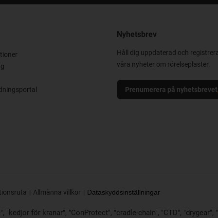
Nyhetsbrev
Håll dig uppdaterad och registrera
tioner
våra nyheter om rörelseplaster.
yg
ningsportal
Prenumerera på nyhetsbrevet
tionsruta
Allmänna villkor
Dataskyddsinställningar
 "kedjor för kranar", "ConProtect", "cradle-chain", "CTD", "drygear", "dr