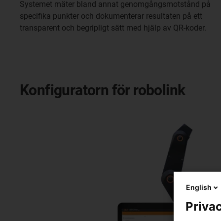
Systemet mäter bland annat genomgångsmotstånd på
specifika punkter och dokumenterar resultaten på ett
transparent och begripligt sätt med hjälp av QR-koder.
Konfiguratorn för robolink
English
Privac