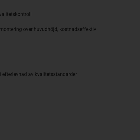
valitetskontroll
ll montering över huvudhöjd, kostnadseffektiv
ri efterlevnad av kvalitetsstandarder