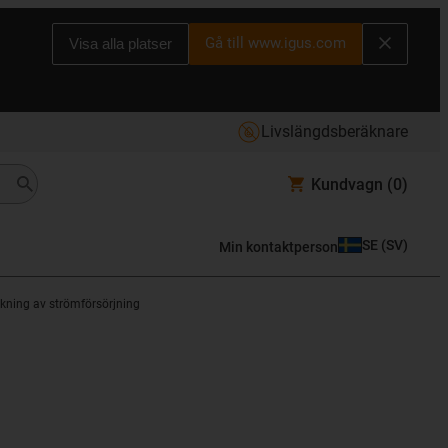
Gå till www.igus.com
Visa alla platser
Livslängdsberäknare
Kundvagn
(0)
SE
(
SV
)
Min kontaktperson
verkning av strömförsörjning