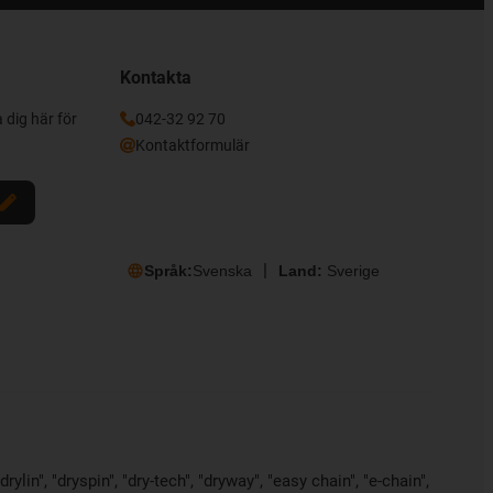
Kontakta
 dig här för
042-32 92 70
Kontaktformulär
Språk:
Svenska
Land:
Sverige
ylin", "dryspin", "dry-tech", "dryway", "easy chain", "e-chain",