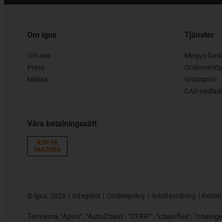
Om igus
Tjänster
Om oss
Myigus funk
Press
Onlineverkt
Mässa
Gratisprov
CAD-nedladd
Våra betalningssätt
KÖP PÅ
FAKTURA
©
igus, 2026
Integritet
Cookiepolicy
Arbetsordning
Redak
Termerna "Apiro", "AutoChain", "CFRIP", "chainflex", "chainge",