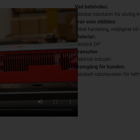
Vad behövdes:
Flexibel robotarm för slutlig k
Krav som ställdes:
Enkel hantering, möjlighet ti
Material::
robolink DP
Branscher
Elektrisk industri
Framgång för kunden:
Flexibelt robotsystem för felf