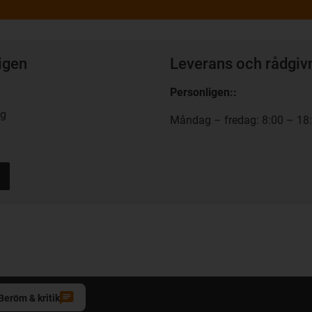
igen
Leverans och rådgiv
Personligen:
:
ng
Måndag – fredag: 8:00 – 18
Beröm & kritik