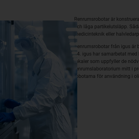
Renrumsrobotar är konstruera
och låga partikelutsläpp. Såd
medicinteknik eller halvledar
Renrumsrobotar från igus är
14. igus har samarbetat med F
lokaler som uppfyller de nöd
renrumslaboratorium mitt i pr
robotarna för användning i o