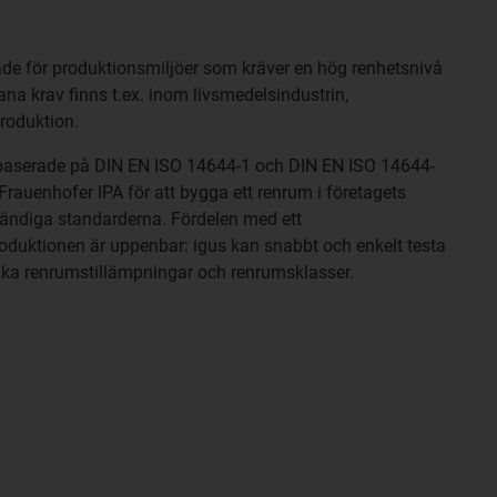
de för produktionsmiljöer som kräver en hög renhetsnivå
ana krav finns t.ex. inom livsmedelsindustrin,
produktion.
 baserade på DIN EN ISO 14644-1 och DIN EN ISO 14644-
rauenhofer IPA för att bygga ett renrum i företagets
vändiga standarderna. Fördelen med ett
oduktionen är uppenbar: igus kan snabbt och enkelt testa
lika renrumstillämpningar och renrumsklasser.