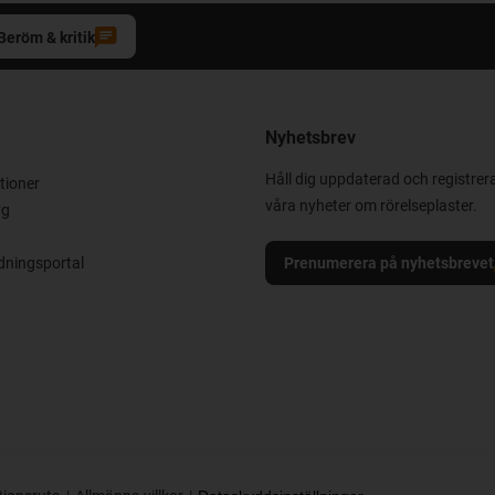
Beröm & kritik
Nyhetsbrev
Håll dig uppdaterad och registrera
tioner
våra nyheter om rörelseplaster.
yg
ningsportal
Prenumerera på nyhetsbrevet