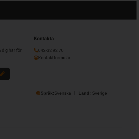
Kontakta
 dig här för
042-32 92 70
Kontaktformulär
Språk:
Svenska
Land:
Sverige