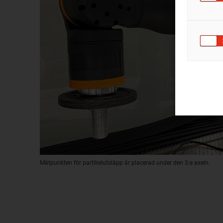
Mätpunkten för partikelutsläpp är placerad under den 3:e axeln.