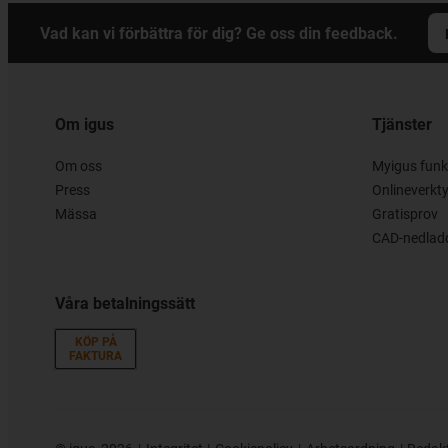
Vad kan vi förbättra för dig? Ge oss din feedback.
Om igus
Tjänster
Om oss
Myigus funk
Press
Onlineverkt
Mässa
Gratisprov
CAD-nedladd
Våra betalningssätt
KÖP PÅ
FAKTURA