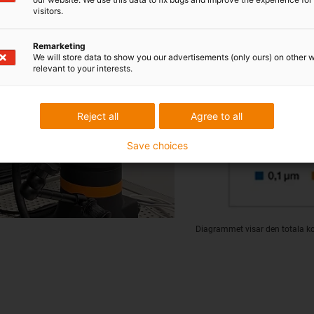
visitors.
Remarketing
We will store data to show you our advertisements (only ours) on other 
relevant to your interests.
Reject all
Agree to all
Save choices
Diagrammet visar den totala kon