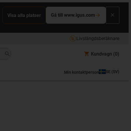
Gå till www.igus.com
Visa alla platser
Livslängdsberäknare
Kundvagn
(0)
SE
(
SV
)
Min kontaktperson