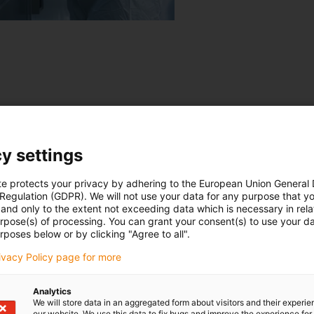
 och DIN EN ISO 14644-14 för Cobot ReBeL testades genom att s
e som testmiljö. Partikelutsläppen mättes med hjälp av en reali
y settings
te protects your privacy by adhering to the European Union General
tigheter, men detta hade ingen inverkan på klassificeringen: ISO
 Regulation (GDPR). We will not use your data for any purpose that y
and only to the extent not exceeding data which is necessary in relat
lls, t.ex. livsmedelshantering eller laboratorieapplikationer.
urpose(s) of processing. You can grant your consent(s) to use your da
rposes below or by clicking "Agree to all".
rivacy Policy page for more
Analytics
We will store data in an aggregated form about visitors and their experi
our website. We use this data to fix bugs and improve the experience for 