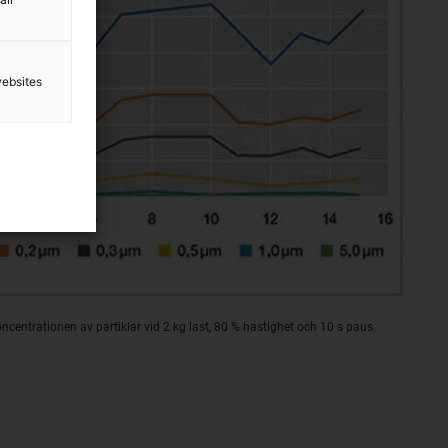
websites
centrationen av partiklar vid 2 kg last, 80 % hastighet och 10 s paus.