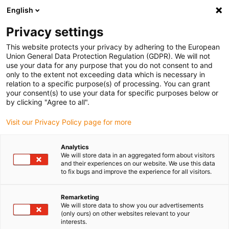
English
Vänligen välj din leveransplats
Privacy settings
Valet av land/region-sida kan påverka olika faktorer som pris
This website protects your privacy by adhering to the European
Union General Data Protection Regulation (GDPR). We will not
Visa alla platser
use your data for any purpose that you do not consent to and
only to the extent not exceeding data which is necessary in
relation to a specific purpose(s) of processing. You can grant
Gå till www.igus.com
your consent(s) to use your data for specific purposes below or
by clicking "Agree to all".
Visit our Privacy Policy page for more
(0)
Analytics
We will store data in an aggregated form about visitors
Hemsidan igus Sverige
Konfiguratorer
Robolink-konfigurator
and their experiences on our website. We use this data
to fix bugs and improve the experience for all visitors.
robolink® Byggsats för
Remarketing
We will store data to show you our advertisements
(only ours) on other websites relevant to your
robotförband -
interests.