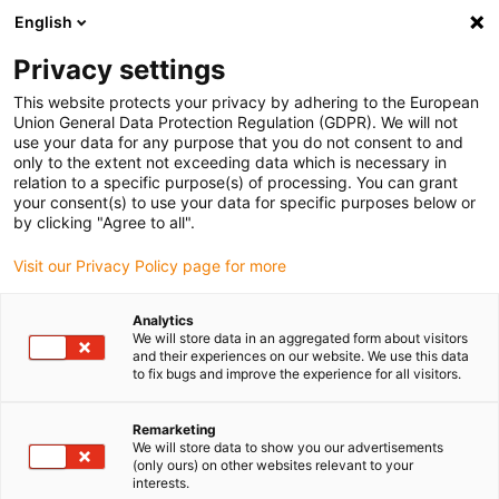
English
Vänligen välj din leveransplats
Privacy settings
Valet av land/region-sida kan påverka olika faktorer som pris
This website protects your privacy by adhering to the European
Union General Data Protection Regulation (GDPR). We will not
Visa alla platser
use your data for any purpose that you do not consent to and
only to the extent not exceeding data which is necessary in
relation to a specific purpose(s) of processing. You can grant
Gå till www.igus.com
your consent(s) to use your data for specific purposes below or
by clicking "Agree to all".
Visit our Privacy Policy page for more
(0)
Analytics
We will store data in an aggregated form about visitors
Hemsidan igus Sverige
Service
Partner för automatisering
and their experiences on our website. We use this data
to fix bugs and improve the experience for all visitors.
igus automationspartner
Remarketing
We will store data to show you our advertisements
(only ours) on other websites relevant to your
interests.