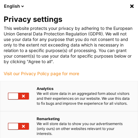
English
Vänligen välj din leveransplats
Privacy settings
Valet av land/region-sida kan påverka olika faktorer som pris
This website protects your privacy by adhering to the European
Union General Data Protection Regulation (GDPR). We will not
Visa alla platser
use your data for any purpose that you do not consent to and
only to the extent not exceeding data which is necessary in
relation to a specific purpose(s) of processing. You can grant
Gå till www.igus.com
your consent(s) to use your data for specific purposes below or
by clicking "Agree to all".
Visit our Privacy Policy page for more
(0)
Analytics
We will store data in an aggregated form about visitors
Hemsidan igus Sverige
Service
ROIBOT Award
and their experiences on our website. We use this data
to fix bugs and improve the experience for all visitors.
ROIBOT 2024
Remarketing
We will store data to show you our advertisements
(only ours) on other websites relevant to your
interests.