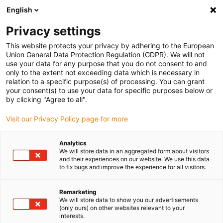
English
Vänligen välj din leveransplats
Privacy settings
Valet av land/region-sida kan påverka olika faktorer som pris
This website protects your privacy by adhering to the European
Union General Data Protection Regulation (GDPR). We will not
Visa alla platser
use your data for any purpose that you do not consent to and
only to the extent not exceeding data which is necessary in
relation to a specific purpose(s) of processing. You can grant
Gå till www.igus.com
your consent(s) to use your data for specific purposes below or
by clicking "Agree to all".
Visit our Privacy Policy page for more
(0)
Analytics
We will store data in an aggregated form about visitors
Hemsidan igus Sverige
Tävlingar
manus® award
and their experiences on our website. We use this data
to fix bugs and improve the experience for all visitors.
manus® award
Remarketing
We will store data to show you our advertisements
(only ours) on other websites relevant to your
interests.