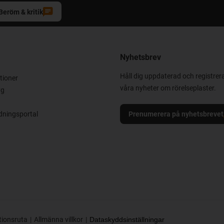
Beröm & kritik
Nyhetsbrev
Håll dig uppdaterad och registrera
tioner
våra nyheter om rörelseplaster.
yg
ningsportal
Prenumerera på nyhetsbrevet
tionsruta
Allmänna villkor
Dataskyddsinställningar