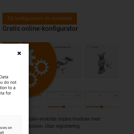
Till konfiguratorn för drivteknik
Gratis online-konfigurator
 Data
ou do not
ion to a
ta for
Konfigurera själv enskilda linjära moduler med
millimeterprecision. Utan registrering.
ences on
all