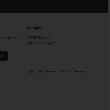
Kontakta
 dig här för
042-32 92 70
Kontaktformulär
Språk:
Svenska
Land:
Sverige