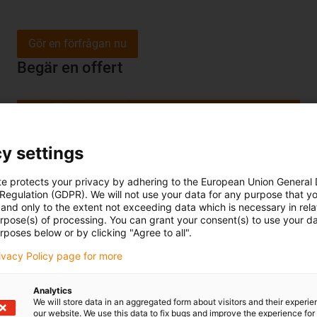
Gör en förfrågan nu
Begär en offert
y settings
te protects your privacy by adhering to the European Union General
 Regulation (GDPR). We will not use your data for any purpose that y
and only to the extent not exceeding data which is necessary in relat
urpose(s) of processing. You can grant your consent(s) to use your da
rposes below or by clicking "Agree to all".
rivacy Policy page for more
Är du intresserad av ett personligt erbjudande? Lämna
Analytics
då ett meddelande till oss!
We will store data in an aggregated form about visitors and their experi
our website. We use this data to fix bugs and improve the experience for 