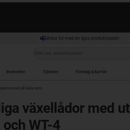
Boka tid med en igus produktexpert
Branscher
Tjänster
Företag & karriär
tgående axel på båda sidor
liga växellådor med u
3 och WT-4