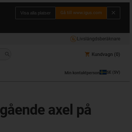
Gå till www.igus.com
Visa alla platser
Livslängdsberäknare
Kundvagn
(0)
SE
(
SV
)
Min kontaktperson
tgående axel på