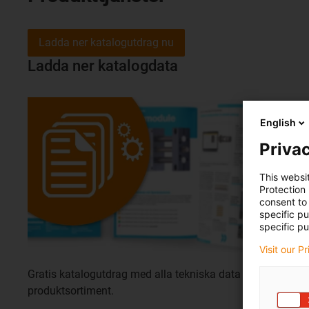
Ladda ner katalogutdrag nu
Ladda ner katalogdata
English
Privac
This websi
Protection
consent to 
specific p
specific pu
Visit our P
Gratis katalogutdrag med alla tekniska data för detta
produktsortiment.