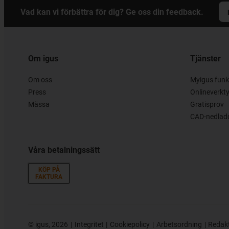
Vad kan vi förbättra för dig? Ge oss din feedback.
Om igus
Tjänster
Om oss
Myigus funk
Press
Onlineverkt
Mässa
Gratisprov
CAD-nedladd
Våra betalningssätt
KÖP PÅ
FAKTURA
©
igus, 2026
Integritet
Cookiepolicy
Arbetsordning
Redak