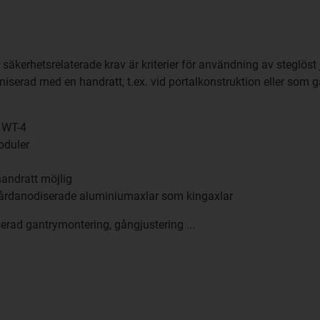
äkerhetsrelaterade krav är kriterier för användning av steglöst j
niserad med en handratt, t.ex. vid portalkonstruktion eller som 
h WT-4
oduler
andratt möjlig
 hårdanodiserade aluminiumaxlar som kingaxlar
erad gantrymontering, gångjustering ...