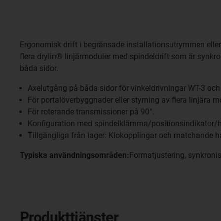
Ergonomisk drift i begränsade installationsutrymmen eller s
flera drylin® linjärmoduler med spindeldrift som är synkro
båda sidor.
Axelutgång på båda sidor för vinkeldrivningar WT-3 oc
För portalöverbyggnader eller styrning av flera linjära m
För roterande transmissioner på 90°.
Konfiguration med spindelklämma/positionsindikator/h
Tillgängliga från lager: Klokopplingar och matchande
Typiska användningsområden:
Formatjustering, synkronis
Produkttjänster