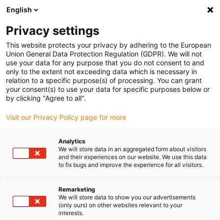
English
Vänligen välj din leveransplats
Privacy settings
Valet av land/region-sida kan påverka olika faktorer som pris
This website protects your privacy by adhering to the European
Union General Data Protection Regulation (GDPR). We will not
Visa alla platser
use your data for any purpose that you do not consent to and
only to the extent not exceeding data which is necessary in
relation to a specific purpose(s) of processing. You can grant
Gå till www.igus.com
your consent(s) to use your data for specific purposes below or
by clicking "Agree to all".
Visit our Privacy Policy page for more
(0)
Analytics
We will store data in an aggregated form about visitors
Hemsidan igus Sverige
tillbehör
Rattar
and their experiences on our website. We use this data
to fix bugs and improve the experience for all visitors.
drylin® SHT-HR - ratt för
Remarketing
We will store data to show you our advertisements
(only ours) on other websites relevant to your
linjärmoduler
interests.