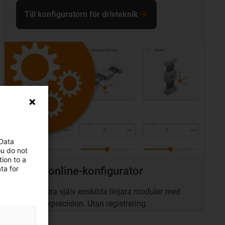
Till konfiguratorn för drivteknik
 Data
ou do not
ion to a
ta for
Gratis online-konfigurator
Konfigurera själv enskilda linjära moduler med
millimeterprecision. Utan registrering.