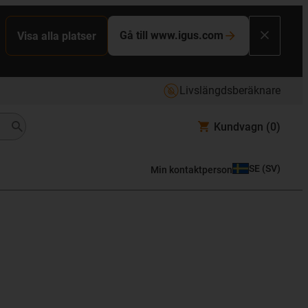
Gå till www.igus.com
Visa alla platser
Livslängdsberäknare
Kundvagn
(0)
SE
(
SV
)
Min kontaktperson