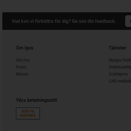
Vad kan vi förbättra för dig? Ge oss din feedback.
Om igus
Tjänster
Om oss
Myigus funk
Press
Onlineverkt
Mässa
Gratisprov
CAD-nedladd
Våra betalningssätt
KÖP PÅ
FAKTURA