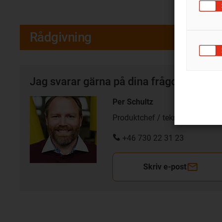
Rådgivning
Jag svarar gärna på dina frågor personl
Per Schultz
Produktchef / teknisk rådgivni
+46 730 22 31 23
Skriv e-post