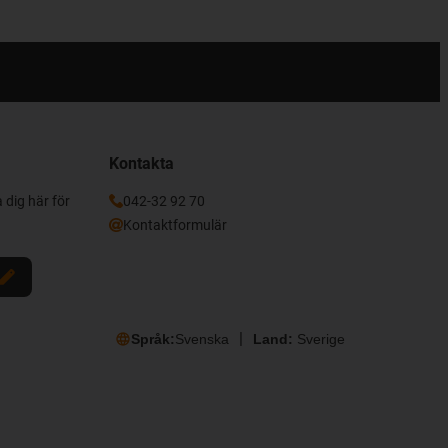
Kontakta
 dig här för
042-32 92 70
Kontaktformulär
Språk:
Svenska
Land:
Sverige