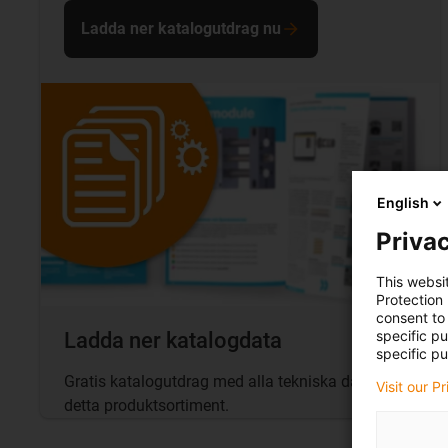
Ladda ner katalogutdrag nu
English
Privac
This websi
Protection
consent to 
specific p
Ladda ner katalogdata
specific pu
Gratis katalogutdrag med alla tekniska data för
Visit our P
detta produktsortiment.