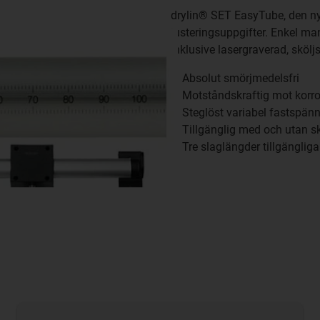
drylin® SET EasyTube, den nya
justeringsuppgifter. Enkel man
Inklusive lasergraverad, skölj
Absolut smörjmedelsfri
Motståndskraftig mot korr
Steglöst variabel fastspän
Tillgänglig med och utan s
Tre slaglängder tillgänglig