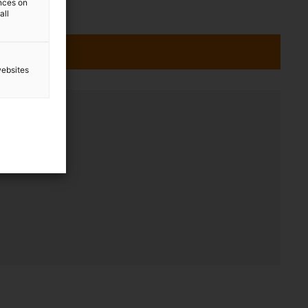
ences on
all
websites
ning
:00