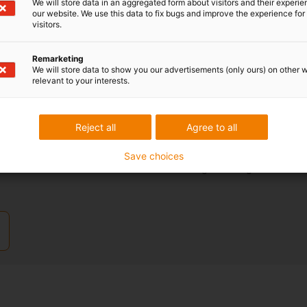
We will store data in an aggregated form about visitors and their experi
our website. We use this data to fix bugs and improve the experience for 
visitors.
Remarketing
We will store data to show you our advertisements (only ours) on other 
relevant to your interests.
igen
Leverans och rådgiv
Reject all
Agree to all
Personligen:
:
Save choices
ng
Måndag – fredag: 8:00 – 18