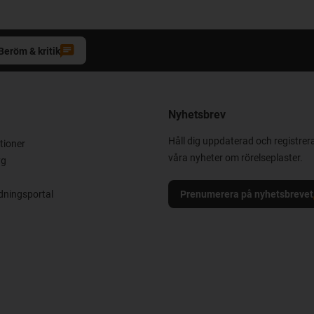
Beröm & kritik
Nyhetsbrev
Håll dig uppdaterad och registrera
tioner
våra nyheter om rörelseplaster.
yg
ningsportal
Prenumerera på nyhetsbrevet