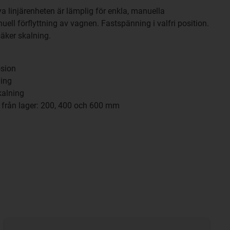
 linjärenheten är lämplig för enkla, manuella
uell förflyttning av vagnen. Fastspänning i valfri position.
säker skalning.
osion
ning
kalning
a från lager: 200, 400 och 600 mm