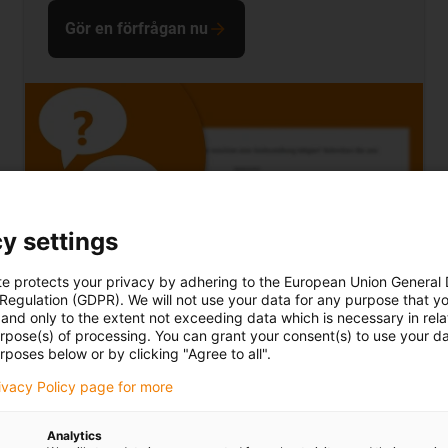
Gör en förfrågan nu
y settings
te protects your privacy by adhering to the European Union General
 Regulation (GDPR). We will not use your data for any purpose that y
and only to the extent not exceeding data which is necessary in relat
urpose(s) of processing. You can grant your consent(s) to use your da
Begär en offert
rposes below or by clicking "Agree to all".
Är du intresserad av ett personligt erbjudande?
rivacy Policy page for more
Lämna då ett meddelande till oss!
Analytics