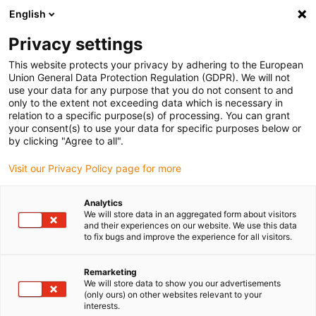
English
Vänligen välj din leveransplats
Privacy settings
Valet av land/region-sida kan påverka olika faktorer som pris
This website protects your privacy by adhering to the European
Union General Data Protection Regulation (GDPR). We will not
Visa alla platser
use your data for any purpose that you do not consent to and
only to the extent not exceeding data which is necessary in
relation to a specific purpose(s) of processing. You can grant
Gå till www.igus.com
your consent(s) to use your data for specific purposes below or
by clicking "Agree to all".
Visit our Privacy Policy page for more
(0)
Analytics
We will store data in an aggregated form about visitors
Hemsidan igus Sverige
autoglide
easy chain
and their experiences on our website. We use this data
to fix bugs and improve the experience for all visitors.
autoglide easy chain®
Remarketing
We will store data to show you our advertisements
(only ours) on other websites relevant to your
interests.